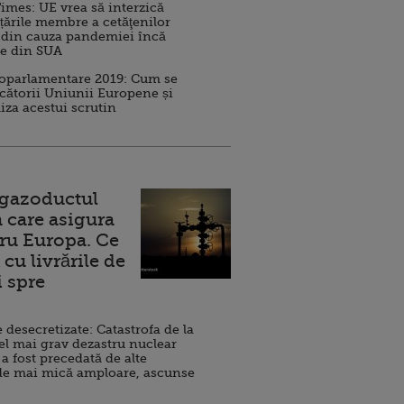
imes: UE vrea să interzică
 țările membre a cetăţenilor
 din cauza pandemiei încă
ve din SUA
roparlamentare 2019: Cum se
cătorii Uniunii Europene și
iza acestui scrutin
 gazoductul
 care asigura
ru Europa. Ce
cu livrările de
i spre
esecretizate: Catastrofa de la
el mai grav dezastru nuclear
 a fost precedată de alte
de mai mică amploare, ascunse