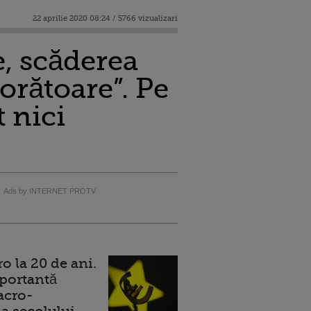
22 aprilie 2020 08:24 / 5766 vizualizari
e, scăderea
jorătoare”. Pe
 nici
Ads by INTERNET PROTV
 la 20 de ani.
portantă
acro-