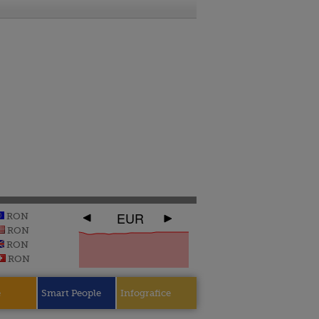
EUR
RON
RON
RON
RON
e
Smart People
Infografice