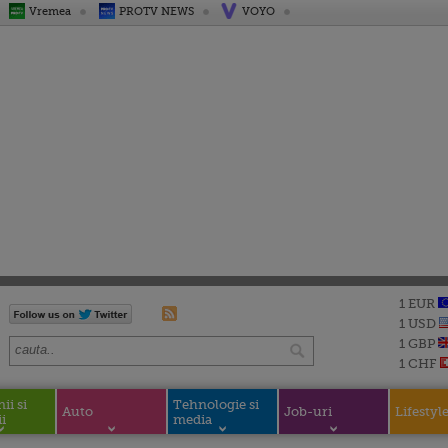
Vremea
PROTV NEWS
VOYO
1 EUR
1 USD
1 GBP
1 CHF
i si
Tehnologie si
Auto
Job-uri
Lifestyl
i
media