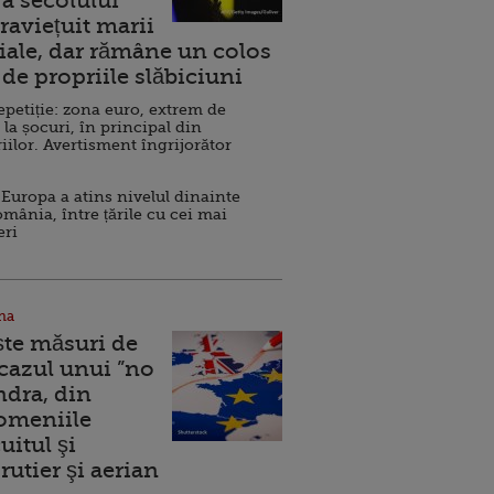
a secolului
raviețuit marii
ale, dar rămâne un colos
de propriile slăbiciuni
repetiție: zona euro, extrem de
 la șocuri, în principal din
iilor. Avertisment îngrijorător
Europa a atins nivelul dinainte
omânia, între țările cu cei mai
eri
na
ște măsuri de
 cazul unui ”no
ndra, din
Domeniile
uitul şi
rutier şi aerian