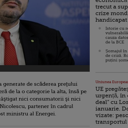
economică 
trecut a sup
crize mondi
handicapat 
Istorie cu 
vulnerabilă
cauza dator
de la BCE
Șomajul în 
de criză. R
puțini șom
Uniunea Europea
 generate de scăderea preţului
UE pregăte
eră de la o categorie la alta, însă pe
urgență, în
ştigat nici consumatorii şi nici
deal” cu Lo
 Nicolescu, partener în cadrul
ianuarie. 
ost ministru al Energei.
vizate: pesc
transportul 