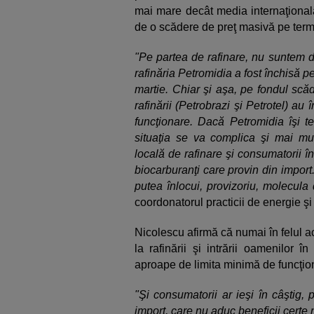
mai mare decât media internaţională,
de o scădere de preţ masivă pe term
"Pe partea de rafinare, nu suntem d
rafinăria Petromidia a fost închisă pe
martie. Chiar şi aşa, pe fondul scă
rafinării (Petrobrazi şi Petrotel) a
funcţionare. Dacă Petromidia îşi te
situaţia se va complica şi mai mul
locală de rafinare şi consumatorii î
biocarburanţi care provin din import
putea înlocui, provizoriu, molecul
coordonatorul practicii de energie şi
Nicolescu afirmă că numai în felul ace
la rafinării şi intrării oamenilor 
aproape de limita minimă de funcţion
"Şi consumatorii ar ieşi în câştig, 
import, care nu aduc beneficii certe n