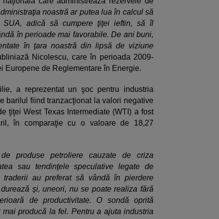
a naţională care administrează rezervele de
dministraţia noastră ar putea lua în calcul să
SUA, adică să cumpere ţiţei ieftin, să îl
vândă în perioade mai favorabile. De ani buni,
entate în ţara noastră din lipsă de viziune
ubliniază Nicolescu, care în perioada 2009-
iei Europene de Reglementare în Energie.
lie, a reprezentat un şoc pentru industria
e barilul fiind tranzacţionat la valori negative
 de ţiţei West Texas Intermediate (WTI) a fost
aril, în comparaţie cu o valoare de 18,27
 de produse petroliere cauzate de criza
tatea sau tendinţele speculative legate de
i traderii au preferat să vândă în pierdere
 durează şi, uneori, nu se poate realiza fără
erioară de productivitate. O sondă oprită
u mai producă la fel. Pentru a ajuta industria