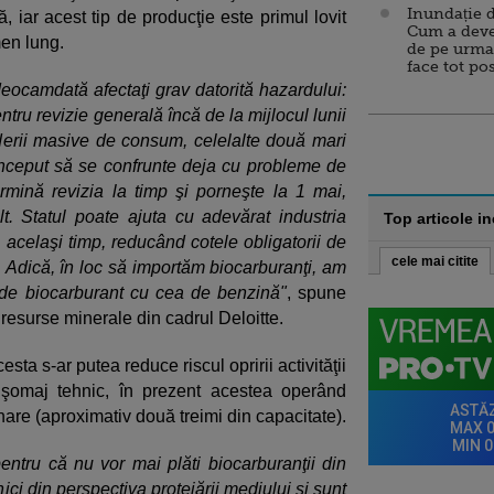
Inundație d
 iar acest tip de producţie este primul lovit
Cum a deve
en lung.
de pe urma
face tot po
eocamdată afectaţi grav datorită hazardului:
ntru revizie generală încă de la mijlocul lunii
derii masive de consum, celelalte două mari
u început să se confrunte deja cu probleme de
rmină revizia la timp şi porneşte la 1 mai,
t. Statul poate ajuta cu adevărat industria
Top articole i
n acelaşi timp, reducând cotele obligatorii de
cele mai citite
. Adică, în loc să importăm biocarburanţi, am
a de biocarburant cu cea de benzină"
, spune
 resurse minerale din cadrul Deloitte.
sta s-ar putea reduce riscul opririi activităţii
în şomaj tehnic, în prezent acestea operând
are (aproximativ două treimi din capacitate).
pentru că nu vor mai plăti biocarburanţii din
ici din perspectiva protejării mediului şi sunt