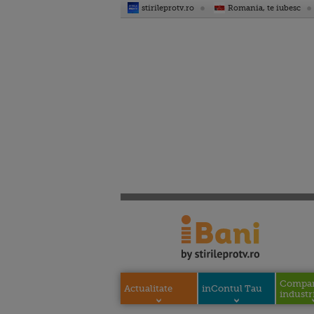
stirileprotv.ro
Romania, te iubesc
Compani
Actualitate
inContul Tau
industri