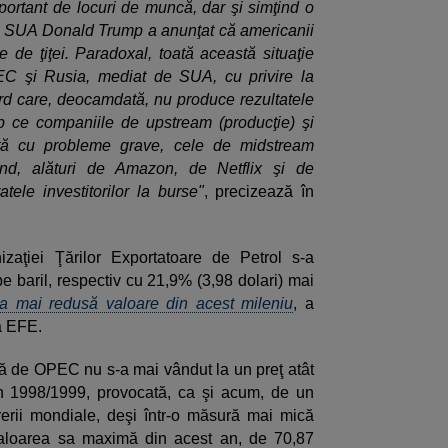
mportant de locuri de muncă, dar şi simţind o
le SUA Donald Trump a anunţat că americanii
e de ţiţei. Paradoxal, toată această situaţie
EC şi Rusia, mediat de SUA, cu privire la
rd care, deocamdată, nu produce rezultatele
mp ce companiile de upstream (producţie) şi
tă cu probleme grave, cele de midstream
fiind, alături de Amazon, de Netflix şi de
tele investitorilor la burse"
, precizează în
izaţiei Ţărilor Exportatoare de Petrol s-a
pe baril, respectiv cu 21,9% (3,98 dolari) mai
a mai redusă valoare din acest mileniu
, a
a EFE.
inţă de OPEC nu s-a mai vândut la un preţ atât
in 1998/1999, provocată, ca şi acum, de un
erii mondiale, deşi într-o măsură mai mică
valoarea sa maximă din acest an, de 70,87