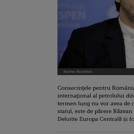
Razvan Nicolescu
Consecinţele pentru România
internaţional al petrolului dif
termen lung nu vor avea de câ
statul, este de părere Răzvan
Deloitte Europa Centrală și f