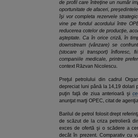
de profil care întreţine un număr i
oportunitate de afaceri, preşedinte
îşi vor completa rezervele strategic
vine pe fondul acordului între OP
reducerea cotelor de producţie, aco
aşteptate. Ca în orice criză, în ti
downstream (vânzare) se confrun
(stocare şi transport) înfloresc, 
companiile medicale, printre prefera
context Răzvan Nicolescu.
Preţul petrolului din cadrul Organ
depreciat luni până la 14,19 dolari 
puţin faţă de ziua anterioară şi
ce
anunţat marţi OPEC, citat de agenţi
Barilul de petrol folosit drept refer
de scăzut de la criza petrolieră d
exces de ofertă şi o scădere a cer
decât în prezent. Comparativ cu 