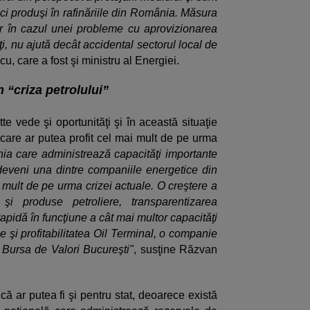
ci produşi în rafinăriile din România. Măsura
ar în cazul unei probleme cu aprovizionarea
ţi, nu ajută decât accidental sectorul local de
, care a fost şi ministru al Energiei.
 “criza petrolului”
te vede şi oportunităţi şi în această situaţie
a care ar putea profit cel mai mult de pe urma
ia care administrează capacităţi importante
deveni una dintre companiile energetice din
 mult de pe urma crizei actuale. O creştere a
 şi produse petroliere, transparentizarea
rapidă în funcţiune a cât mai multor capacităţi
le şi profitabilitatea Oil Terminal, o companie
pe Bursa de Valori Bucureşti"
, susţine Răzvan
ă ar putea fi şi pentru stat, deoarece există