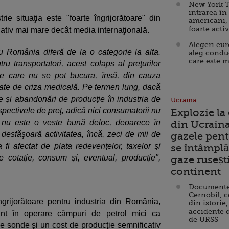
New York T
intrarea în
trie situaţia este "foarte îngrijorătoare" din
americani,
foarte acti
cativ mai mare decât media internaţională.
Alegeri eu
ru România diferă de la o categorie la alta.
aleg condu
care este m
ru transportatori, acest colaps al preţurilor
de care nu se pot bucura, însă, din cauza
rate de criza medicală. Pe termen lung, dacă
e şi abandonări de producţie în industria de
Ucraina
rspectivele de preţ, adică nici consumatorii nu
Explozie la
, nu este o veste bună deloc, deoarece în
din Ucraina
 desfăşoară activitatea, încă, zeci de mii de
gazele pent
 fi afectat de plata redevenţelor, taxelor şi
se întâmplă 
 cotaţie, consum şi, eventual, producţie",
gaze ruseșt
continent
Documente d
Cernobîl, c
îngrijorătoare pentru industria din România,
din istorie,
accidente 
unt în operare câmpuri de petrol mici ca
de URSS
de sonde şi un cost de producţie semnificativ