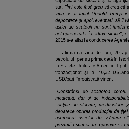
capacitate de stocare şi la agenţi
stat.
"Îmi este însă greu să cred că a
facă ce a făcut Donald Trump în 
depoziteze şi apoi, eventual, să îl 
astfel de strategii nu sunt implem
antreprenorială în administraţie
", s
2015 s-a aflat la conducerea Agenţ
El afirmă că ziua de luni, 20 apri
petrolului, pentru prima dată în istori
în Statele Unite ale Americii. Tipul
tranzacţionat şi la -40,32 USD/b
USD/baril înregistrată vineri.
"Constrânşi de scăderea cererii
medicală, dar şi de indisponibili
spaţiile de stocare, producătorii ş
deoarece oprirea producţiei de ţiţei
asumarea riscului de scădere ult
prezintă riscul ca la repornire să n