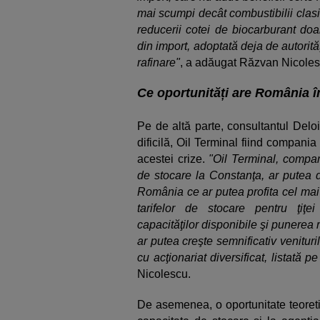
mai scumpi decât combustibilii clasi
reducerii cotei de biocarburant do
din import, adoptată deja de autorită
rafinare"
, a adăugat Răzvan Nicolescu
Ce oportunități are România în
Pe de altă parte, consultantul Deloit
dificilă, Oil Terminal fiind compani
acestei crize.
"Oil Terminal, compan
de stocare la Constanţa, ar putea 
România ce ar putea profita cel mai
tarifelor de stocare pentru ţiţei
capacităţilor disponibile şi punerea 
ar putea creşte semnificativ venituri
cu acţionariat diversificat, listată 
Nicolescu.
De asemenea, o oportunitate teoretic