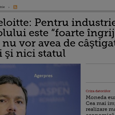
trie
loitte: Pentru industri
lului este “foarte îngri
nu vor avea de câştigat
şi nici statul
Criza datoriilor
Moneda euro
Cea mai im
realizare m