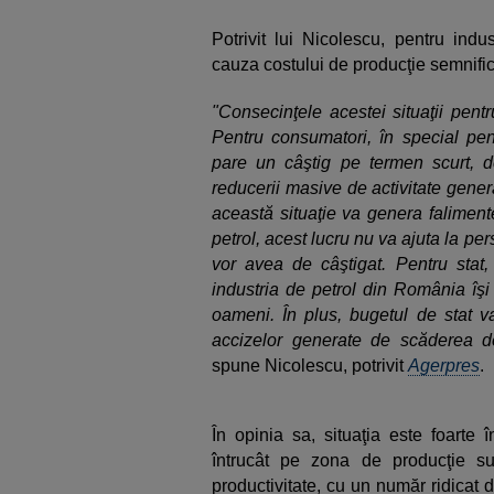
Potrivit lui Nicolescu, pentru indus
cauza costului de producţie semnifi
"Consecinţele acestei situaţii pent
Pentru consumatori, în special pent
pare un câştig pe termen scurt, 
reducerii masive de activitate gene
această situaţie va genera faliment
petrol, acest lucru nu va ajuta la pe
vor avea de câştigat. Pentru stat
industria de petrol din România îşi
oameni. În plus, bugetul de stat va
accizelor generate de scăderea de
spune Nicolescu, potrivit
Agerpres
.
În opinia sa, situaţia este foarte 
întrucât pe zona de producţie s
productivitate, cu un număr ridicat 