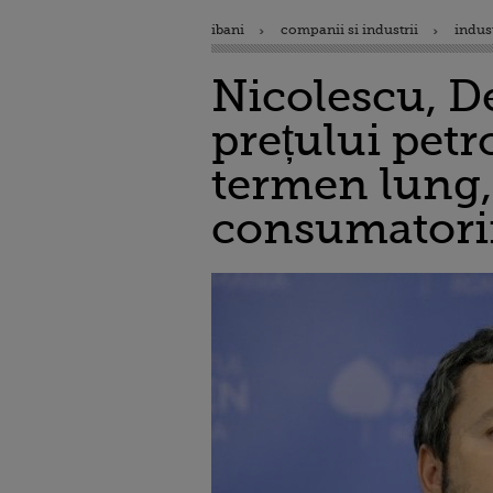
ibani
companii si industrii
indus
Nicolescu, De
prețului petro
termen lung, 
consumatorii 