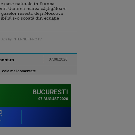
e gaze naturale în Europa.
nit Ucraina marea câștigătoare
 gazelor rusești, deși Moscova
sibilul s-o scoată din ecuație
Ads by INTERNET PROTV
ncont.ro
07.08.2026
cele mai comentate