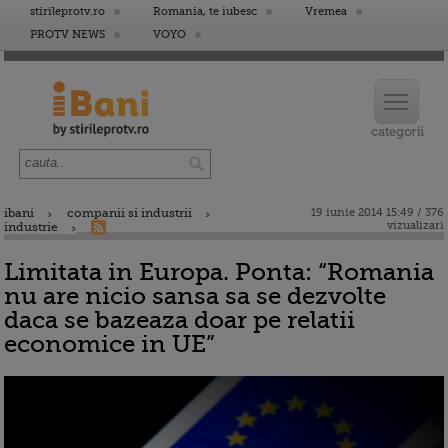
stirileprotv.ro
Romania, te iubesc
Vremea
PROTV NEWS
VOYO
ibani
companii si industrii
19 iunie 2014 15:49 / 376
vizualizari
industrie
Limitata in Europa. Ponta: “Romania
nu are nicio sansa sa se dezvolte
daca se bazeaza doar pe relatii
economice in UE”