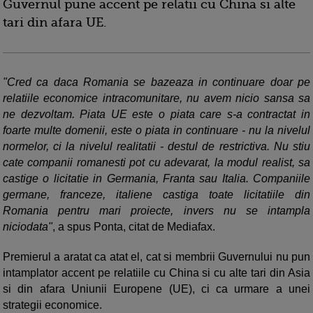
Guvernul pune accent pe relatii cu China si alte
tari din afara UE.
"Cred ca daca Romania se bazeaza in continuare doar pe
relatiile economice intracomunitare, nu avem nicio sansa sa
ne dezvoltam. Piata UE este o piata care s-a contractat in
foarte multe domenii, este o piata in continuare - nu la nivelul
normelor, ci la nivelul realitatii - destul de restrictiva. Nu stiu
cate companii romanesti pot cu adevarat, la modul realist, sa
castige o licitatie in Germania, Franta sau Italia. Companiile
germane, franceze, italiene castiga toate licitatiile din
Romania pentru mari proiecte, invers nu se intampla
niciodata"
, a spus Ponta, citat de Mediafax.
Premierul a aratat ca atat el, cat si membrii Guvernului nu pun
intamplator accent pe relatiile cu China si cu alte tari din Asia
si din afara Uniunii Europene (UE), ci ca urmare a unei
strategii economice.