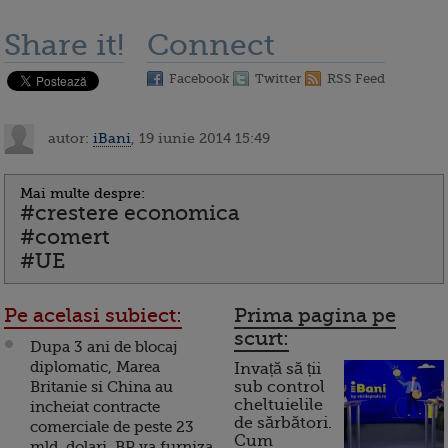
Share it!
Connect
Facebook
Twitter
RSS Feed
autor:
iBani
, 19 iunie 2014 15:49
Mai multe despre:
#crestere economica
#comert
#UE
Pe acelasi subiect:
Prima pagina pe
scurt:
Dupa 3 ani de blocaj
diplomatic, Marea
Invață să ții
Britanie si China au
sub control
cheltuielile
incheiat contracte
de sărbători.
comerciale de peste 23
Cum
mld. dolari. BP va furniza