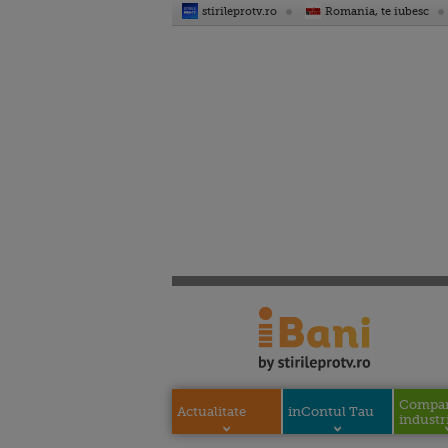
stirileprotv.ro
Romania, te iubesc
Compani
Actualitate
inContul Tau
industri