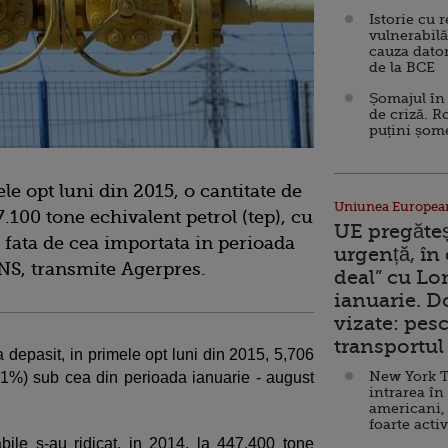
Istorie cu 
vulnerabilă
cauza dator
de la BCE
Șomajul în 
de criză. R
puțini șom
e opt luni din 2015, o cantitate de
Uniunea Europea
7.100 tone echivalent petrol (tep), cu
UE pregăte
 fata de cea importata in perioada
urgență, în
NS, transmite Agerpres.
deal” cu Lo
ianuarie. 
vizate: pesc
transportul 
 depasit, in primele opt luni din 2015, 5,706
New York T
1,1%) sub cea din perioada ianuarie - august
intrarea în
americani,
foarte acti
abile s-au ridicat, in 2014, la 447.400 tone