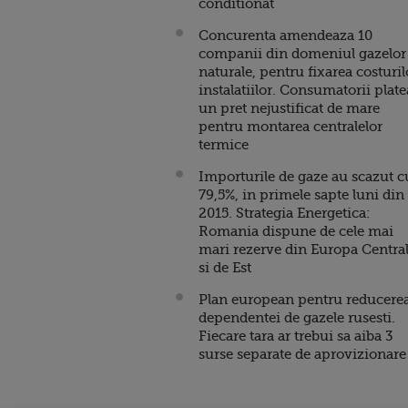
conditionat
Concurenta amendeaza 10
companii din domeniul gazelor
naturale, pentru fixarea costuril
instalatiilor. Consumatorii plat
un pret nejustificat de mare
pentru montarea centralelor
termice
Importurile de gaze au scazut c
79,5%, in primele sapte luni din
2015. Strategia Energetica:
Romania dispune de cele mai
mari rezerve din Europa Centra
si de Est
Plan european pentru reducere
dependentei de gazele rusesti.
Fiecare tara ar trebui sa aiba 3
surse separate de aprovizionare