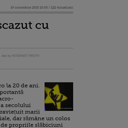
19 octombrie 2015 10:05 / 222 vizualizari
scazut cu
Ads by INTERNET PROTV
 la 20 de ani.
portantă
acro-
a secolului
raviețuit marii
ale, dar rămâne un colos
de propriile slăbiciuni