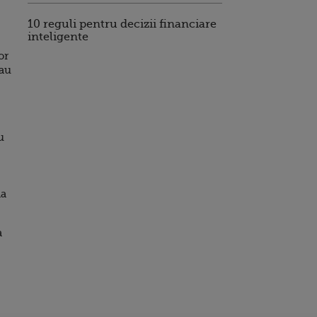
10 reguli pentru decizii financiare
inteligente
or
eau
u
la
a