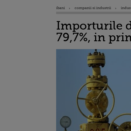
ibani
companii si industrii
indus
Importurile 
79,7%, in pri