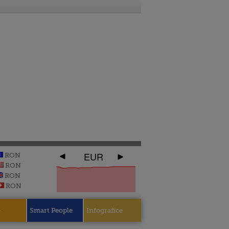
EUR
RON
RON
RON
RON
e
Smart People
Infografice