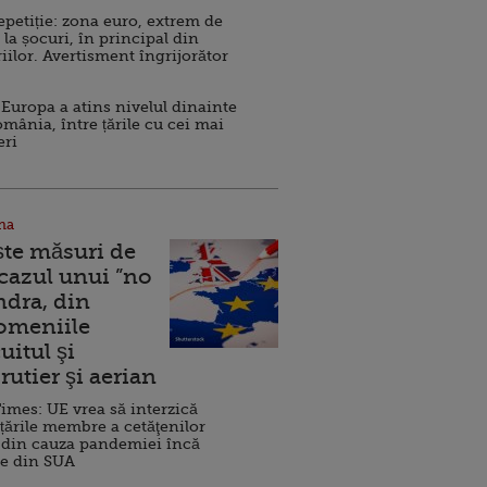
repetiție: zona euro, extrem de
 la șocuri, în principal din
iilor. Avertisment îngrijorător
Europa a atins nivelul dinainte
omânia, între țările cu cei mai
eri
na
ște măsuri de
 cazul unui ”no
ndra, din
Domeniile
uitul şi
rutier şi aerian
imes: UE vrea să interzică
 țările membre a cetăţenilor
 din cauza pandemiei încă
ve din SUA