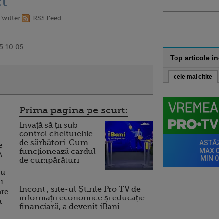
t
Twitter
RSS Feed
5 10:05
Top articole i
cele mai citite
Prima pagina pe scurt:
Invață să ții sub
control cheltuielile
de sărbători. Cum
e
funcționează cardul
A
de cumpărături
cu
ii
Incont , site-ul Știrile Pro TV de
are
informații economice și educație
a
financiară, a devenit iBani