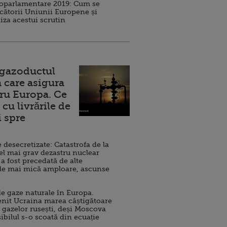
roparlamentare 2019: Cum se
cătorii Uniunii Europene și
iza acestui scrutin
 gazoductul
 care asigura
ru Europa. Ce
cu livrările de
i spre
esecretizate: Catastrofa de la
el mai grav dezastru nuclear
 a fost precedată de alte
de mai mică amploare, ascunse
e gaze naturale în Europa.
nit Ucraina marea câștigătoare
 gazelor rusești, deși Moscova
sibilul s-o scoată din ecuație