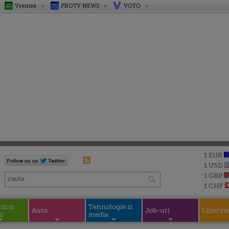
Vremea
PROTV NEWS
VOYO
1 EUR
1 USD
1 GBP
1 CHF
i si
Tehnologie si
Auto
Job-uri
Lifestyl
i
media