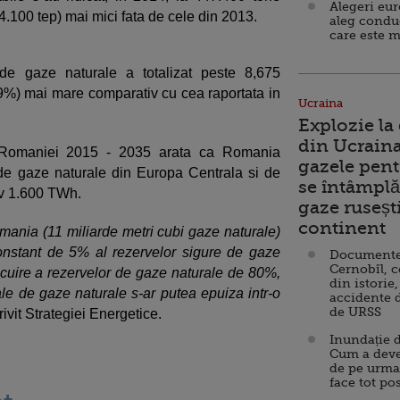
Alegeri eu
4.100 tep) mai mici fata de cele din 2013.
aleg condu
care este m
de gaze naturale a totalizat peste 8,675
0,9%) mai mare comparativ cu cea raportata in
Ucraina
Explozie la
din Ucraina
 a Romaniei 2015 - 2035 arata ca Romania
gazele pent
de gaze naturale din Europa Centrala si de
se întâmplă 
tiv 1.600 TWh.
gaze ruseșt
continent
mania (11 miliarde metri cubi gaze naturale)
constant de 5% al rezervelor sigure de gaze
Documente d
Cernobîl, c
locuire a rezervelor de gaze naturale de 80%,
din istorie,
le de gaze naturale s-ar putea epuiza intr-o
accidente 
de URSS
rivit Strategiei Energetice.
Inundație d
Cum a deve
de pe urma
face tot po