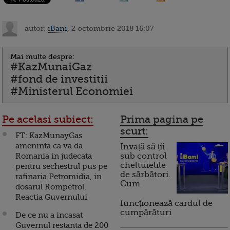
autor:
iBani
, 2 octombrie 2018 16:07
Mai multe despre:
#KazMunaiGaz
#fond de investitii
#Ministerul Economiei
Pe acelasi subiect:
Prima pagina pe
scurt:
FT: KazMunayGas
ameninta ca va da
Invață să ții
Romania in judecata
sub control
cheltuielile
pentru sechestrul pus pe
de sărbători.
rafinaria Petromidia, in
Cum
dosarul Rompetrol.
Reactia Guvernului
funcționează cardul de
cumpărături
De ce nu a incasat
Guvernul restanta de 200