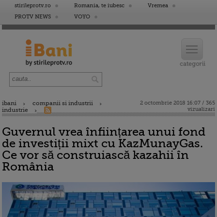
stirileprotv.ro
Romania, te iubesc
Vremea
PROTV NEWS
VOYO
ibani
companii si industrii
2 octombrie 2018 16:07 / 365
vizualizari
industrie
Guvernul vrea înființarea unui fond
de investiții mixt cu KazMunayGas.
Ce vor să construiască kazahii în
România