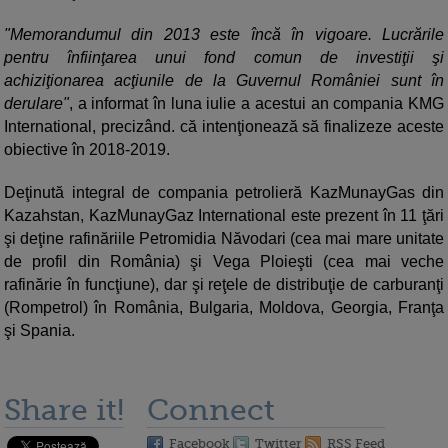
"Memorandumul din 2013 este încă în vigoare. Lucrările
pentru înfiinţarea unui fond comun de investiţii şi
achiziţionarea acţiunile de la Guvernul României sunt în
derulare"
, a informat în luna iulie a acestui an compania KMG
International, precizând. că intenţionează să finalizeze aceste
obiective în 2018-2019.
Deţinută integral de compania petrolieră KazMunayGas din
Kazahstan, KazMunayGaz International este prezent în 11 ţări
şi deţine rafinăriile Petromidia Năvodari (cea mai mare unitate
de profil din România) şi Vega Ploieşti (cea mai veche
rafinărie în funcţiune), dar şi reţele de distribuţie de carburanţi
(Rompetrol) în România, Bulgaria, Moldova, Georgia, Franţa
şi Spania.
Share it!
Connect
Facebook
Twitter
RSS Feed