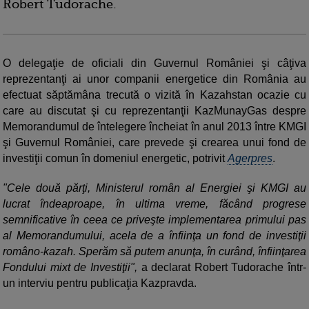
Robert Tudorache.
O delegaţie de oficiali din Guvernul României şi câţiva
reprezentanţi ai unor companii energetice din România au
efectuat săptămâna trecută o vizită în Kazahstan ocazie cu
care au discutat şi cu reprezentanţii KazMunayGas despre
Memorandumul de întelegere încheiat în anul 2013 între KMGI
şi Guvernul României, care prevede şi crearea unui fond de
investiţii comun în domeniul energetic, potrivit
Agerpres
.
"Cele două părţi, Ministerul român al Energiei şi KMGI au
lucrat îndeaproape, în ultima vreme, făcând progrese
semnificative în ceea ce priveşte implementarea primului pas
al Memorandumului, acela de a înfiinţa un fond de investiţii
româno-kazah. Sperăm să putem anunţa, în curând, înfiinţarea
Fondului mixt de Investiţii",
a declarat Robert Tudorache într-
un interviu pentru publicaţia Kazpravda.