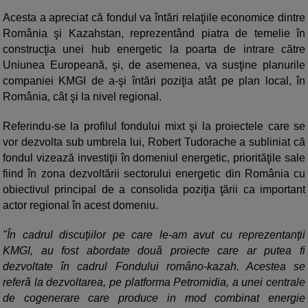
Acesta a apreciat că fondul va întări relaţiile economice dintre
România şi Kazahstan, reprezentând piatra de temelie în
construcţia unei hub energetic la poarta de intrare către
Uniunea Europeană, şi, de asemenea, va susţine planurile
companiei KMGI de a-şi întări poziţia atât pe plan local, în
România, cât şi la nivel regional.
Referindu-se la profilul fondului mixt şi la proiectele care se
vor dezvolta sub umbrela lui, Robert Tudorache a subliniat că
fondul vizează investiţii în domeniul energetic, priorităţile sale
fiind în zona dezvoltării sectorului energetic din România cu
obiectivul principal de a consolida poziţia ţării ca important
actor regional în acest domeniu.
"În cadrul discuţiilor pe care le-am avut cu reprezentanţii
KMGI, au fost abordate două proiecte care ar putea fi
dezvoltate în cadrul Fondului româno-kazah. Acestea se
referă la dezvoltarea, pe platforma Petromidia, a unei centrale
de cogenerare care produce in mod combinat energie