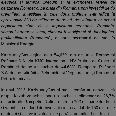
electrică şi termică, precum şi la extinderea reţelei de
benzinarii Rompetrol pe piaţa din Romania prin investiţii de tip
greenfield. Investiţiile în cele doua proiecte s-ar ridica la
aproximativ 220 de milioane de dolari, dezvoltarea lor avand
capacitatea clara de a impulsiona economia Romania,
sectorul energetic local, climatul investiţional şi, bineînţeles,
profitabilitatea Rompetrol
", a spus secretarul de stat în
Ministerul Energiei.
KazMunayGas deţine deja 54,63% din acţiunile Rompetrol
Rafinare S.A. via KMG International NV în timp ce Guvernul
României deţine un pachet de 44,68%. Rompetrol Rafinare
S.A. deţine rafinăriile Petromidia şi Vega precum şi Rompetrol
Petrochemicals.
În anul 2013, KazMunayGas şi statul român au convenit că
grupul kazah va achiziţiona un pachet suplimentar de 26,7%
din acţiunile Rompetrol Rafinare pentru 200 milioane de dolari
şi va înfiinţa un fond de investiţii cu un capital de 150 milioane
de dolari şi active în valoare de până la un miliard de dolari.