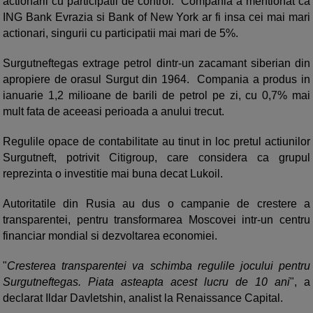
actionarii cu participatii de control. Compania a mentionat ca
ING Bank Evrazia si Bank of New York ar fi insa cei mai mari
actionari, singurii cu participatii mai mari de 5%.
Surgutneftegas extrage petrol dintr-un zacamant siberian din
apropiere de orasul Surgut din 1964. Compania a produs in
ianuarie 1,2 milioane de barili de petrol pe zi, cu 0,7% mai
mult fata de aceeasi perioada a anului trecut.
Regulile opace de contabilitate au tinut in loc pretul actiunilor
Surgutneft, potrivit Citigroup, care considera ca grupul
reprezinta o investitie mai buna decat Lukoil.
Autoritatile din Rusia au dus o campanie de crestere a
transparentei, pentru transformarea Moscovei intr-un centru
financiar mondial si dezvoltarea economiei.
"
Cresterea transparentei va schimba regulile jocului pentru
Surgutneftegas. Piata asteapta acest lucru de 10 ani
", a
declarat Ildar Davletshin, analist la Renaissance Capital.