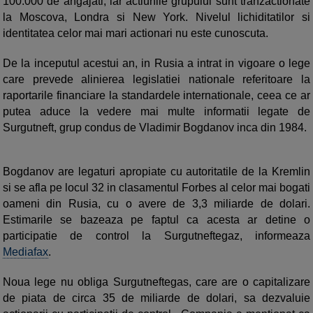
100.000 de angajati, iar actiunile grupului sunt tranzactionate
la Moscova, Londra si New York. Nivelul lichiditatilor si
identitatea celor mai mari actionari nu este cunoscuta.
De la inceputul acestui an, in Rusia a intrat in vigoare o lege
care prevede alinierea legislatiei nationale referitoare la
raportarile financiare la standardele internationale, ceea ce ar
putea aduce la vedere mai multe informatii legate de
Surgutneft, grup condus de Vladimir Bogdanov inca din 1984.
Bogdanov are legaturi apropiate cu autoritatile de la Kremlin
si se afla pe locul 32 in clasamentul Forbes al celor mai bogati
oameni din Rusia, cu o avere de 3,3 miliarde de dolari.
Estimarile se bazeaza pe faptul ca acesta ar detine o
participatie de control la Surgutneftegaz, informeaza
Mediafax
.
Noua lege nu obliga Surgutneftegas, care are o capitalizare
de piata de circa 35 de miliarde de dolari, sa dezvaluie