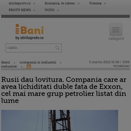
stirileprotv.ro
Romania, te iubesc
Vremea
PROTV NEWS
VOYO
ibani
companii si industrii
5 martie 2012 10:58 / 1396
vizualizari
industrie
Rusii dau lovitura. Compania care ar
avea lichiditati duble fata de Exxon,
cel mai mare grup petrolier listat din
lume