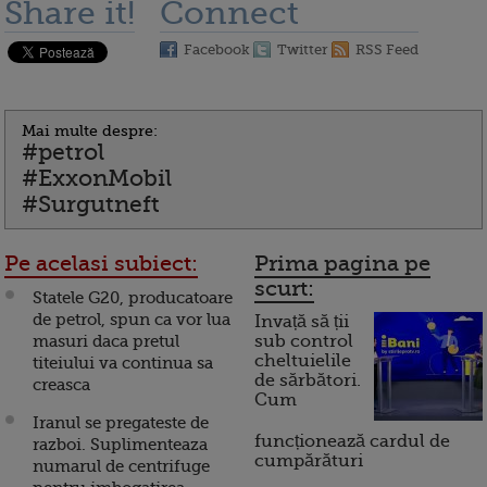
Share it!
Connect
Facebook
Twitter
RSS Feed
Mai multe despre:
#petrol
#ExxonMobil
#Surgutneft
Pe acelasi subiect:
Prima pagina pe
scurt:
Statele G20, producatoare
de petrol, spun ca vor lua
Invață să ții
masuri daca pretul
sub control
cheltuielile
titeiului va continua sa
de sărbători.
creasca
Cum
Iranul se pregateste de
funcționează cardul de
razboi. Suplimenteaza
cumpărături
numarul de centrifuge