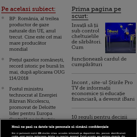
Pe acelasi subiect:
Prima pagina pe
scurt:
BP: România, al treilea
productor de gaze
Invață să ții
naturale din UE, anul
sub control
cheltuielile
trecut. Cine este cel mai
de sărbători.
mare producător
Cum
mondial
funcționează cardul de
Prețul gazelor românești,
cumpărături
record istoric pe bursă în
mai, după aplicarea OUG
114/2018
Incont , site-ul Știrile Pro
TV de informații
Fostul ministru
economice și educație
technocrat al Energiei
financiară, a devenit iBani
Răzvan Nicolescu,
promovat de Deloitte
lider pentru Europa
10 reguli pentru decizii
Centrală pe industria
financiare inteligente
gazelor și petrolului
Nouă ne pasă ca datele tale personale să rămână confidențiale
Noi și partenerii noștri
201
stocăm și/sau accesăm informații pe dispozitivul dvs., precum identificatorii
Eurostat: România, între
cookie unici pentru prelucrarea datelor cu caracter personal. Puteți accepta sau gestiona alegerile dvs.