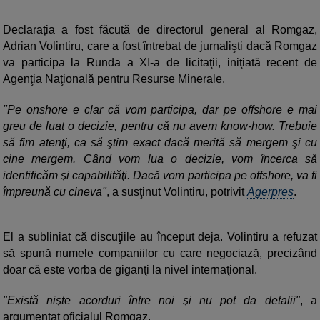
Declarația a fost făcută de directorul general al Romgaz,
Adrian Volintiru, care a fost întrebat de jurnalişti dacă Romgaz
va participa la Runda a XI-a de licitaţii, iniţiată recent de
Agenţia Naţională pentru Resurse Minerale.
"Pe onshore e clar că vom participa, dar pe offshore e mai
greu de luat o decizie, pentru că nu avem know-how. Trebuie
să fim atenţi, ca să ştim exact dacă merită să mergem şi cu
cine mergem. Când vom lua o decizie, vom încerca să
identificăm şi capabilităţi. Dacă vom participa pe offshore, va fi
împreună cu cineva"
, a susţinut Volintiru, potrivit
Agerpres
.
El a subliniat că discuţiile au început deja. Volintiru a refuzat
să spună numele companiilor cu care negociază, precizând
doar că este vorba de giganţi la nivel internaţional.
"Există nişte acorduri între noi şi nu pot da detalii"
, a
argumentat oficialul Romgaz.