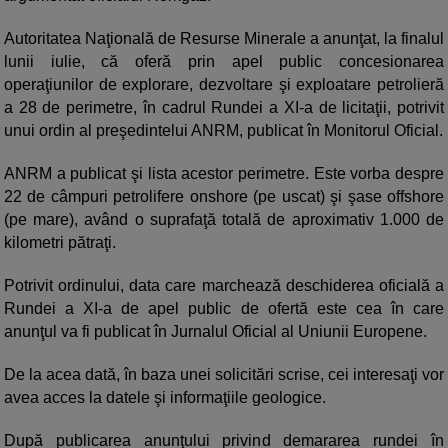
Autoritatea Naţională de Resurse Minerale a anunţat, la finalul
lunii iulie, că oferă prin apel public concesionarea
operaţiunilor de explorare, dezvoltare şi exploatare petrolieră
a 28 de perimetre, în cadrul Rundei a XI-a de licitaţii, potrivit
unui ordin al preşedintelui ANRM, publicat în Monitorul Oficial.
ANRM a publicat şi lista acestor perimetre. Este vorba despre
22 de câmpuri petrolifere onshore (pe uscat) şi şase offshore
(pe mare), având o suprafaţă totală de aproximativ 1.000 de
kilometri pătraţi.
Potrivit ordinului, data care marchează deschiderea oficială a
Rundei a XI-a de apel public de ofertă este cea în care
anunţul va fi publicat în Jurnalul Oficial al Uniunii Europene.
De la acea dată, în baza unei solicitări scrise, cei interesaţi vor
avea acces la datele şi informaţiile geologice.
După publicarea anunţului privind demararea rundei în