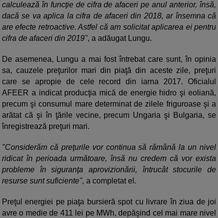
calculează în funcţie de cifra de afaceri pe anul anterior, însă,
dacă se va aplica la cifra de afaceri din 2018, ar însemna că
are efecte retroactive. Astfel că am solicitat aplicarea ei pentru
cifra de afaceri din 2019"
, a adăugat Lungu.
De asemenea, Lungu a mai fost întrebat care sunt, în opinia
sa, cauzele preţurilor mari din piaţă din aceste zile, preţuri
care se apropie de cele record din iarna 2017. Oficialul
AFEER a indicat producţia mică de energie hidro şi eoliană,
precum şi consumul mare determinat de zilele friguroase şi a
arătat că şi în ţările vecine, precum Ungaria şi Bulgaria, se
înregistrează preţuri mari.
"Considerăm că preţurile vor continua să rămână la un nivel
ridicat în perioada următoare, însă nu credem că vor exista
probleme în siguranţa aprovizionării, întrucât stocurile de
resurse sunt suficiente",
a completat el.
Preţul energiei pe piaţa bursieră spot cu livrare în ziua de joi
avre o medie de 411 lei pe MWh, depăşind cel mai mare nivel