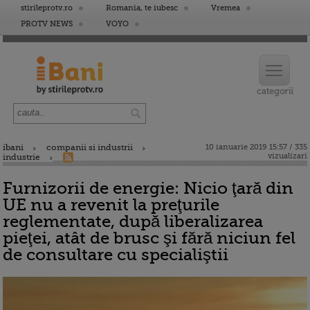
stirileprotv.ro
Romania, te iubesc
Vremea
PROTV NEWS
VOYO
ibani
companii si industrii
10 ianuarie 2019 15:57 / 335
vizualizari
industrie
Furnizorii de energie: Nicio ţară din
UE nu a revenit la preţurile
reglementate, după liberalizarea
pieţei, atât de brusc şi fără niciun fel
de consultare cu specialiştii