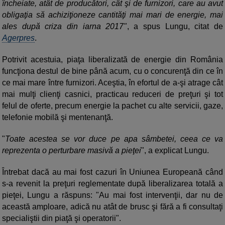
încheiate, atât de producători, cât şi de furnizori, care au avut
obligaţia să achiziţioneze cantităţi mai mari de energie, mai
ales după criza din iarna 2017"
, a spus Lungu, citat de
Agerpres
.
Potrivit acestuia, piaţa liberalizată de energie din România
funcţiona destul de bine până acum, cu o concurenţă din ce în
ce mai mare între furnizori. Aceştia, în efortul de a-şi atrage cât
mai mulţi clienţi casnici, practicau reduceri de preţuri şi tot
felul de oferte, precum energie la pachet cu alte servicii, gaze,
telefonie mobilă şi mentenanţă.
"
Toate acestea se vor duce pe apa sâmbetei, ceea ce va
reprezenta o perturbare masivă a pieţei
", a explicat Lungu.
Întrebat dacă au mai fost cazuri în Uniunea Europeană când
s-a revenit la preţuri reglementate după liberalizarea totală a
pieţei, Lungu a răspuns: "Au mai fost intervenţii, dar nu de
această amploare, adică nu atât de brusc şi fără a fi consultaţi
specialiştii din piaţă şi operatorii".