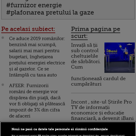
#furnizor energie
#plafonarea pretului la gaze
Pe acelasi subiect:
Prima pagina pe
scurt:
Ce aduce 2019 românilor:
benzină mai scumpă,
Invață să ții
salarii mai mari pentru
sub control
cheltuielile
bugetari, înghețarea
de sărbători.
prețului energiei electrice
Cum
și al gazelor. Ce se
întâmplă cu taxa auto
funcționează cardul de
cumpărături
AFEER: Furnizorii
români de energie vor
dispărea din piaţă, dacă
Incont , site-ul Știrile Pro
vor fi obligaţi să plătească
TV de informații
impozit de 3% din cifra
economice și educație
de afaceri
financiară, a devenit iBani
Distribuitorii de energie:
Nouă ne pasă ca datele tale personale să rămână confidențiale
Impozitarea cifrei de
Noi și partenerii noștri
201
stocăm și/sau accesăm informații pe dispozitivul dvs., precum identificatorii