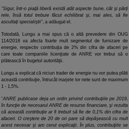
"Sigur, într-o piaţă liberă există atât aspecte bune, cât şi părţi
rele, însă totul trebuie făcut echilibrat şi, mai ales, să fie
ascultaţi specialiştii"
, a adăugat el.
Totodată, Lungu a mai spus că o altă prevedere din OUG
114/2018 va afecta foarte mult segmentul de furnizare de
energie, respectiv contribuţia de 2% din cifra de afaceri pe
care toate companiile licenţiate de ANRE vor trebui să o
plătească în bugetul autorităţii.
Lungu a explicat că niciun trader de energie nu vor putea plăti
această contribuţie, întrucât marjele lor nete sunt de maximum
1 - 1,5%.
"
ANRE publicase deja un ordin privind contribuţiile pe 2019,
în funcţie de necesarul ANRE de resurse financiare, şi rezulta
că această contribuţie ar fi trebuit să fie de 0,1% din cifra de
afaceri. O creştere de 20 de ori pare să depăşească cu mult
acest necesar şi am cerut explicaţii. În plus, contribuţiile se