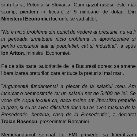
si in Italia, Polonia si Slovacia. Cum gazul rusesc este mai
scump, pierdem in fiecare zi 5 milioane de dolari. Din
Ministerul Economiei
lucrurile se vad altfel.
"
Nu e nicio problema din punct de vedere al presiunii, nu va fi
in perioada urmatoare nicio problema in aprovizionare si
pentru consumul atat al populatiei, cat si industrial
”, a spus
Ion Ariton
, ministrul Economiei.
Pe de alta parte, autoritatile de la Bucuresti doresc sa amane
liberalizarea preturilor, care ar duce la preturi si mai mari.
"
Argumentul fundamental a plecat de la salariul meu. Am
incercat o demnostratie cu un salariu net de 5.400 de lei. Se
vede din capul locului ca, daca maine am liberaliza preturile
la gaze, si eu as avea dificultati daca nu as avea masina de la
Presedentie, benzina, casa de la Presedentie”
, a declarat
Traian Basescu
, presedintele Romaniei.
Memorandumul semnat cu
FMI
prevede sa liberalizam