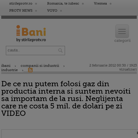
stirileprotv.ro
Romania, te iubesc
Vremea
PROTV NEWS
VOYO
ibani
companii si industrii
2 februarie 2012 00:30 / 1923
vizualizari
industrie
De ce nu putem folosi gaz din
productia interna si suntem nevoiti
sa importam de la rusi. Neglijenta
care ne costa 5 mil. de dolari pe zi
VIDEO