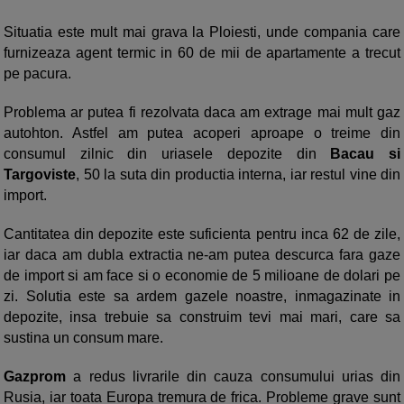
Situatia este mult mai grava la Ploiesti, unde compania care
furnizeaza agent termic in 60 de mii de apartamente a trecut
pe pacura.
Problema ar putea fi rezolvata daca am extrage mai mult gaz
autohton. Astfel am putea acoperi aproape o treime din
consumul zilnic din uriasele depozite din
Bacau si
Targoviste
, 50 la suta din productia interna, iar restul vine din
import.
Cantitatea din depozite este suficienta pentru inca 62 de zile,
iar daca am dubla extractia ne-am putea descurca fara gaze
de import si am face si o economie de 5 milioane de dolari pe
zi. Solutia este sa ardem gazele noastre, inmagazinate in
depozite, insa trebuie sa construim tevi mai mari, care sa
sustina un consum mare.
Gazprom
a redus livrarile din cauza consumului urias din
Rusia, iar toata Europa tremura de frica. Probleme grave sunt