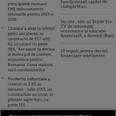
funcționează cardul de
principalele motoare.
cumpărături
FMI imbunatateste
estimarile pentru 2015 si
2016
Incont , site-ul Știrile Pro
TV de informații
Litoralul a atras in ultimii
economice și educație
patru ani afaceri in
financiară, a devenit iBani
constructii de 15,7 mld.
lei, in urcare cu peste
50%. "Are sanse sa devina
10 reguli pentru decizii
al doilea pol de crestere
financiare inteligente
economica pentru
Romania" Doua statiuni,
raiul constructorilor
Productia industriala a
crescut cu 2,6% in
ianuarie - iulie 2015, iar
constructiile au urcat, in
primele sapte luni, cu
peste 11%
Romania, cea mai mare