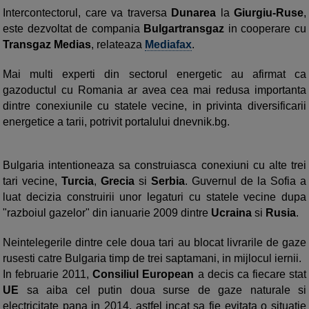
Intercontectorul, care va traversa
Dunarea
la
Giurgiu-Ruse
,
este dezvoltat de compania
Bulgartransgaz
in cooperare cu
Transgaz Medias
, relateaza
Mediafax
.
Mai multi experti din sectorul energetic au afirmat ca
gazoductul cu Romania ar avea cea mai redusa importanta
dintre conexiunile cu statele vecine, in privinta diversificarii
energetice a tarii, potrivit portalului dnevnik.bg.
Bulgaria intentioneaza sa construiasca conexiuni cu alte trei
tari vecine,
Turcia
,
Grecia
si
Serbia
. Guvernul de la Sofia a
luat decizia construirii unor legaturi cu statele vecine dupa
"razboiul gazelor" din ianuarie 2009 dintre
Ucraina
si
Rusia
.
Neintelegerile dintre cele doua tari au blocat livrarile de gaze
rusesti catre Bulgaria timp de trei saptamani, in mijlocul iernii.
In februarie 2011,
Consiliul European
a decis ca fiecare stat
UE
sa aiba cel putin doua surse de gaze naturale si
electricitate pana in 2014, astfel incat sa fie evitata o situatie