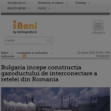
stirileprotv.ro
Romania, te iubesc
Vremea
PROTV NEWS
VOYO
ibani
companii si industrii
22 iunie 2012 13:00 / 334
vizualizari
industrie
Bulgaria incepe constructia
gazoductului de interconectare a
retelei din Romania