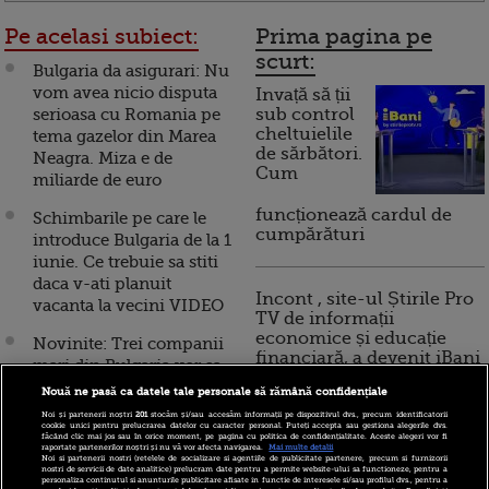
Pe acelasi subiect:
Prima pagina pe
scurt:
Bulgaria da asigurari: Nu
vom avea nicio disputa
Invață să ții
serioasa cu Romania pe
sub control
cheltuielile
tema gazelor din Marea
de sărbători.
Neagra. Miza e de
Cum
miliarde de euro
funcționează cardul de
Schimbarile pe care le
cumpărături
introduce Bulgaria de la 1
iunie. Ce trebuie sa stiti
daca v-ati planuit
Incont , site-ul Știrile Pro
vacanta la vecini VIDEO
TV de informații
economice și educație
Novinite: Trei companii
financiară, a devenit iBani
mari din Bulgaria vor sa
se listeze la Bursa din
Nouă ne pasă ca datele tale personale să rămână confidențiale
Bucuresti
Noi și partenerii noștri
201
stocăm și/sau accesăm informații pe dispozitivul dvs., precum identificatorii
10 reguli pentru decizii
cookie unici pentru prelucrarea datelor cu caracter personal. Puteți accepta sau gestiona alegerile dvs.
făcând clic mai jos sau în orice moment, pe pagina cu politica de confidențialitate. Aceste alegeri vor fi
financiare inteligente
Romania si Bulgaria
raportate partenerilor noștri și nu vă vor afecta navigarea.
Mai multe detalii
Noi si partenerii nostri (retelele de socializare si agentiile de publicitate partenere, precum si furnizorii
invita patru tari din
nostri de servicii de date analitice) prelucram date pentru a permite website-ului sa functioneze, pentru a
personaliza continutul si anunturile publicitare afisate in functie de interesele si/sau profilul dvs., pentru a