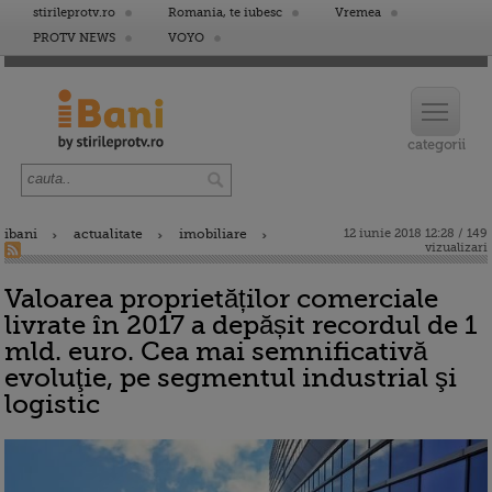
stirileprotv.ro
Romania, te iubesc
Vremea
PROTV NEWS
VOYO
ibani
actualitate
imobiliare
12 iunie 2018 12:28 / 149
vizualizari
Valoarea proprietăților comerciale
livrate în 2017 a depășit recordul de 1
mld. euro. Cea mai semnificativă
evoluţie, pe segmentul industrial şi
logistic