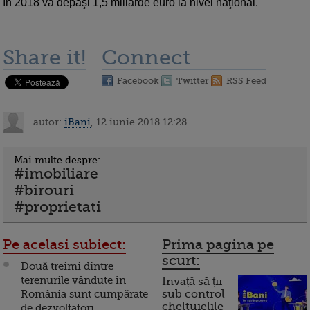
în 2018 va depăşi 1,5 miliarde euro la nivel naţional.
Share it!
Connect
Facebook
Twitter
RSS Feed
autor:
iBani
, 12 iunie 2018 12:28
Mai multe despre:
#imobiliare
#birouri
#proprietati
Pe acelasi subiect:
Prima pagina pe
scurt:
Două treimi dintre
terenurile vândute în
Invață să ții
România sunt cumpărate
sub control
cheltuielile
de dezvoltatori