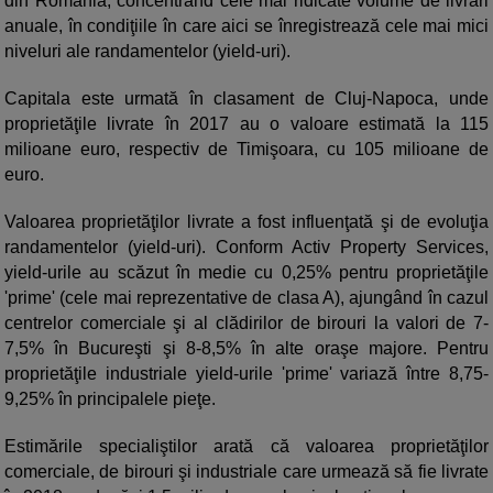
din România, concentrând cele mai ridicate volume de livrări
anuale, în condiţiile în care aici se înregistrează cele mai mici
niveluri ale randamentelor (yield-uri).
Capitala este urmată în clasament de Cluj-Napoca, unde
proprietăţile livrate în 2017 au o valoare estimată la 115
milioane euro, respectiv de Timişoara, cu 105 milioane de
euro.
Valoarea proprietăţilor livrate a fost influenţată şi de evoluţia
randamentelor (yield-uri). Conform Activ Property Services,
yield-urile au scăzut în medie cu 0,25% pentru proprietăţile
'prime' (cele mai reprezentative de clasa A), ajungând în cazul
centrelor comerciale şi al clădirilor de birouri la valori de 7-
7,5% în Bucureşti şi 8-8,5% în alte oraşe majore. Pentru
proprietăţile industriale yield-urile 'prime' variază între 8,75-
9,25% în principalele pieţe.
Estimările specialiştilor arată că valoarea proprietăţilor
comerciale, de birouri şi industriale care urmează să fie livrate