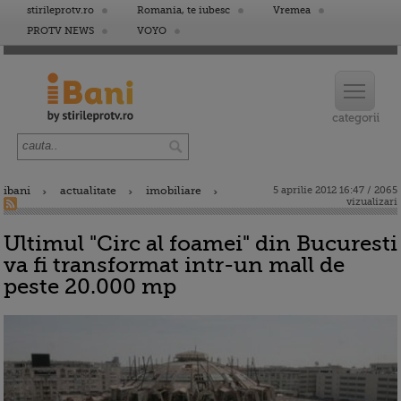
stirileprotv.ro
Romania, te iubesc
Vremea
PROTV NEWS
VOYO
ibani
actualitate
imobiliare
5 aprilie 2012 16:47 / 2065
vizualizari
Ultimul "Circ al foamei" din Bucuresti
va fi transformat intr-un mall de
peste 20.000 mp