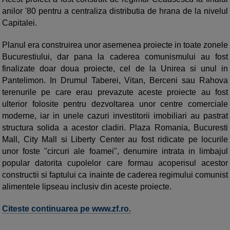
anilor '80 pentru a centraliza distributia de hrana de la nivelul
Capitalei.
Planul era construirea unor asemenea proiecte in toate zonele
Bucurestiului, dar pana la caderea comunismului au fost
finalizate doar doua proiecte, cel de la Unirea si unul in
Pantelimon. In Drumul Taberei, Vitan, Berceni sau Rahova
terenurile pe care erau prevazute aceste proiecte au fost
ulterior folosite pentru dezvoltarea unor centre comerciale
moderne, iar in unele cazuri investitorii imobiliari au pastrat
structura solida a acestor cladiri. Plaza Romania, Bucuresti
Mall, City Mall si Liberty Center au fost ridicate pe locurile
unor foste "circuri ale foamei", denumire intrata in limbajul
popular datorita cupolelor care formau acoperisul acestor
constructii si faptului ca inainte de caderea regimului comunist
alimentele lipseau inclusiv din aceste proiecte.
Citeste continuarea pe www.zf.ro.