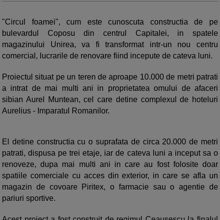
"Circul foamei", cum este cunoscuta constructia de pe
bulevardul Coposu din centrul Capitalei, in spatele
magazinului Unirea, va fi transformat intr-un nou centru
comercial, lucrarile de renovare fiind incepute de cateva luni.
Proiectul situat pe un teren de aproape 10.000 de metri patrati
a intrat de mai multi ani in proprietatea omului de afaceri
sibian Aurel Muntean, cel care detine complexul de hoteluri
Aurelius - Imparatul Romanilor.
El detine constructia cu o suprafata de circa 20.000 de metri
patrati, dispusa pe trei etaje, iar de cateva luni a inceput sa o
renoveze, dupa mai multi ani in care au fost folosite doar
spatiile comerciale cu acces din exterior, in care se afla un
magazin de covoare Piritex, o farmacie sau o agentie de
pariuri sportive.
Acest proiect a fost construit de regimul Ceausescu la finalul