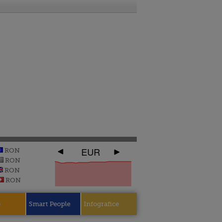
EUR
RON
RON
RON
RON
e
Smart People
Infografice