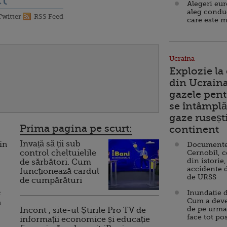
Alegeri eu
aleg condu
Twitter
RSS Feed
care este m
Ucraina
Explozie la
din Ucraina
gazele pent
se întâmplă 
gaze ruseșt
Prima pagina pe scurt:
continent
Invață să ții sub
in
Documente d
control cheltuielile
Cernobîl, c
din istorie,
de sărbători. Cum
accidente 
funcționează cardul
de URSS
de cumpărături
e
Inundație d
Cum a deve
a
de pe urma
Incont , site-ul Știrile Pro TV de
face tot po
informații economice și educație