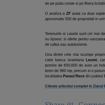
de pe piata creste si pe filiera licita
O analiza a
ZF
arata ca doar sapte
aproximativ 500 de proprietati in ur
Terenurile si casele sunt cel mai des
nu lipsesc si oferte pentru vanzarea
de cafea sau autoturisme.
Una dintre cele mai scumpe propriet
catre banca israeliana
Leumi
, ca
pornire de 650.000 de euro un hot
teren de 960 mp, precum si o pasune 
localitatea
Paraul Rece
din judetul 
Citeste articolul complet in Ziarul
Share it!
Connec