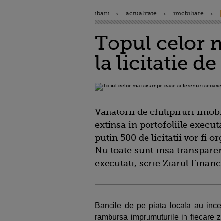
ibani
actualitate
imobiliare
Topul celor 
la licitatie d
Vanatorii de chilipiruri imob
extinsa in portofoliile execut
putin 500 de licitatii vor fi o
Nu toate sunt insa transparent
executati, scrie Ziarul Financi
Bancile de pe piata locala au ince
rambursa imprumuturile in fiecare zi