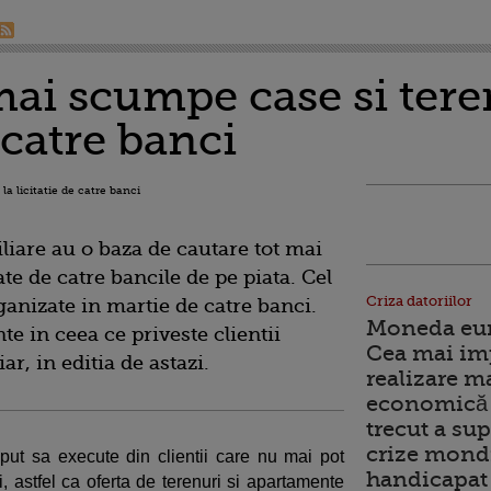
mai scumpe case si tere
e catre banci
iliare au o baza de cautare tot mai
ate de catre bancile de pe piata. Cel
Criza datoriilor
rganizate in martie de catre banci.
Moneda euro
e in ceea ce priveste clientii
Cea mai im
ar, in editia de astazi.
realizare m
economică 
trecut a sup
crize mondi
put sa execute din clientii care nu mai pot
handicapat 
, astfel ca oferta de terenuri si apartamente