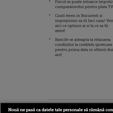
Fiscul se poate intoarce impotr
cumparatorului pentru plata TV
Cauti teren in Bucuresti si
imprejurimi sa iti faci casa? Vez
aici ce optiuni ai si la ce sa fii
atent!
Bancile se asteapta la relaxarea
conditiilor la creditele ipotecare
pentru prima data in ultimii doi
ani!
Stirileprotv.ro
ilike-it.
Nouă ne pasă ca datele tale personale să rămână con