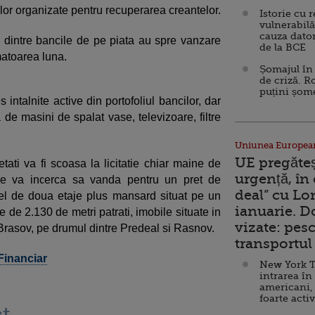
tiilor organizate pentru recuperarea creantelor.
Istorie cu 
vulnerabilă
cauza dator
 dintre bancile de pe piata au spre vanzare
de la BCE
matoarea luna.
Șomajul în 
de criză. R
puțini șom
 intalnite active din portofoliul bancilor, dar
 de masini de spalat vase, televizoare, filtre
Uniunea Europea
UE pregăte
ati va fi scoasa la licitatie chiar maine de
urgență, în
re va incerca sa vanda pentru un pret de
deal” cu Lo
el de doua etaje plus mansard situat pe un
ianuarie. 
de 2.130 de metri patrati, imobile situate in
vizate: pesc
Brasov, pe drumul dintre Predeal si Rasnov.
transportul 
 Financiar
New York T
intrarea în
americani,
foarte acti
t