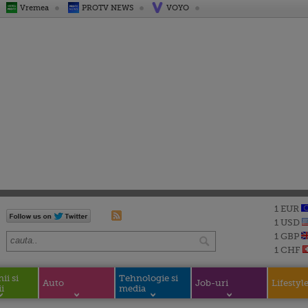
Vremea
PROTV NEWS
VOYO
1 EUR
1 USD
1 GBP
1 CHF
i si
Tehnologie si
Auto
Job-uri
Lifestyl
i
media