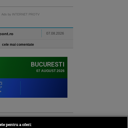
Ads by INTERNET PROTV
ncont.ro
07.08.2026
cele mai comentate
Sport.ro
ele pentru a oferi: