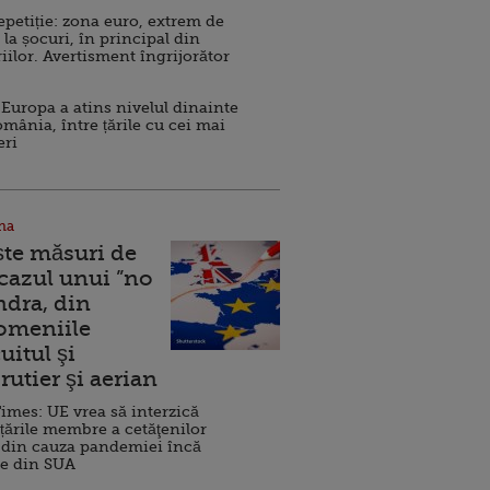
repetiție: zona euro, extrem de
 la șocuri, în principal din
iilor. Avertisment îngrijorător
Europa a atins nivelul dinainte
omânia, între țările cu cei mai
eri
na
ște măsuri de
 cazul unui ”no
ndra, din
Domeniile
uitul şi
rutier şi aerian
imes: UE vrea să interzică
 țările membre a cetăţenilor
 din cauza pandemiei încă
ve din SUA