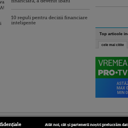
financiară, a devenit iBani
iva
A!
10 reguli pentru decizii financiare
inteligente
i
Top articole i
cele mai citite
ro
foodstory.ro
Procinema.ro
fidențiale
Atât noi, cât și partenerii noștri prelucrăm dat