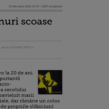
25 februarie 2010 10:49 / 1180 vizualizari
nuri scoase
Ads by INTERNET PROTV
 la 20 de ani.
portantă
acro-
a secolului
raviețuit marii
ale, dar rămâne un colos
de propriile slăbiciuni