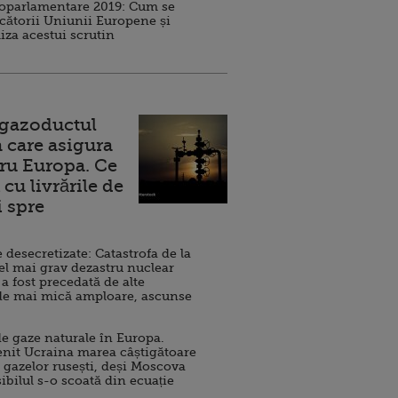
roparlamentare 2019: Cum se
cătorii Uniunii Europene și
iza acestui scrutin
 gazoductul
 care asigura
ru Europa. Ce
cu livrările de
i spre
esecretizate: Catastrofa de la
el mai grav dezastru nuclear
 a fost precedată de alte
de mai mică amploare, ascunse
e gaze naturale în Europa.
nit Ucraina marea câștigătoare
 gazelor rusești, deși Moscova
sibilul s-o scoată din ecuație