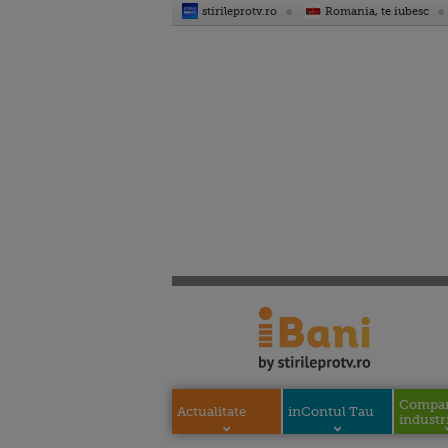
stirileprotv.ro
Romania, te iubesc
Compani
Actualitate
inContul Tau
industri