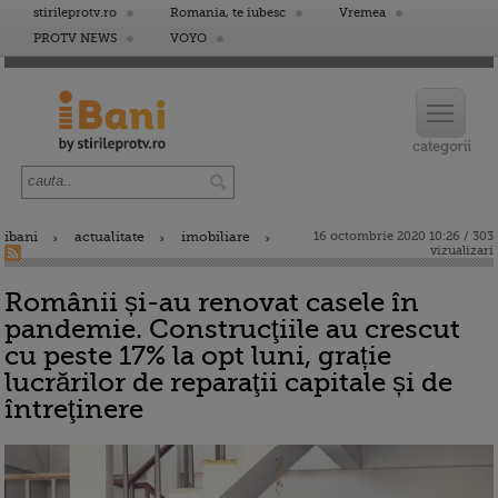
stirileprotv.ro
Romania, te iubesc
Vremea
PROTV NEWS
VOYO
ibani
actualitate
imobiliare
16 octombrie 2020 10:26 / 303
vizualizari
Românii și-au renovat casele în
pandemie. Construcţiile au crescut
cu peste 17% la opt luni, grație
lucrărilor de reparaţii capitale și de
întreţinere