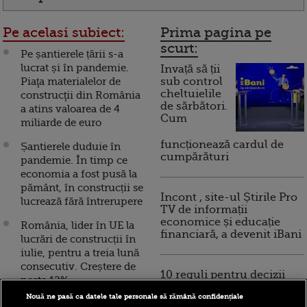
Pe acelasi subiect:
Prima pagina pe
scurt:
Pe șantierele țării s-a
lucrat și în pandemie.
Invață să ții
Piaţa materialelor de
sub control
cheltuielile
construcţii din România
de sărbători.
a atins valoarea de 4
Cum
miliarde de euro
funcționează cardul de
Șantierele duduie în
cumpărături
pandemie. În timp ce
economia a fost pusă la
pământ, în construcții se
Incont , site-ul Știrile Pro
lucrează fără întrerupere
TV de informații
economice și educație
România, lider în UE la
financiară, a devenit iBani
lucrări de construcții în
iulie, pentru a treia lună
consecutiv. Creștere de
10 reguli pentru decizii
peste 12%
financiare inteligente
Nouă ne pasă ca datele tale personale să rămână confidențiale
INS: Investiţiile nete în