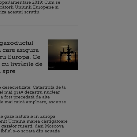
roparlamentare 2019: Cum se
cătorii Uniunii Europene și
iza acestui scrutin
 gazoductul
 care asigura
ru Europa. Ce
cu livrările de
i spre
esecretizate: Catastrofa de la
el mai grav dezastru nuclear
 a fost precedată de alte
de mai mică amploare, ascunse
e gaze naturale în Europa.
nit Ucraina marea câștigătoare
 gazelor rusești, deși Moscova
sibilul s-o scoată din ecuație