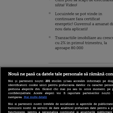
Cum poti sa scapi de executare
silita! Video!
Locuintele se pot vinde in
continuare fara certificat
energetic! Guvernul a amanat d
nou data aplicarii!
Tranzactiile imobiliare au cresc
cu 2% in primul trimestru, la
aproape 80.000
Stirileprotv.ro
ilike-it.
Nouă ne pasă ca datele tale personale să rămână con
Noi și partenerii noștri
201
stocăm și/sau accesăm informații pe disp
identificatorii cookie unici pentru prelucrarea datelor cu caracter person
gestiona alegerile dvs. făcând clic mai jos sau în orice moment, pe 
confidențialitate. Aceste alegeri vor fi raportate partenerilor noștr
navigarea.
Mai multe detalii
Reacția MAE după ce o
româncă a fost arestată în
Noi si partenerii nostri (retelele de socializare si agentiile de publicita
Germania pentru spionaj în
furnizorii nostri de servicii de date analitice) prelucram date pentru a p
favoarea Rusiei
functioneze, pentru a personaliza continutul si anunturile publicitare