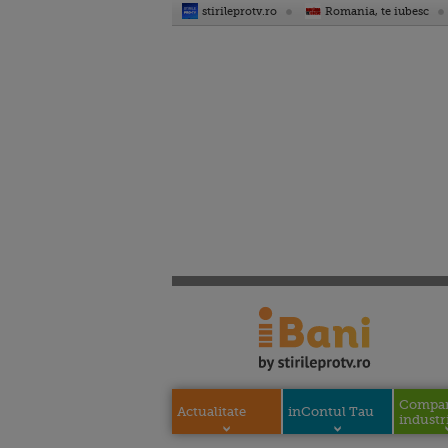
stirileprotv.ro
Romania, te iubesc
Compani
Actualitate
inContul Tau
industri