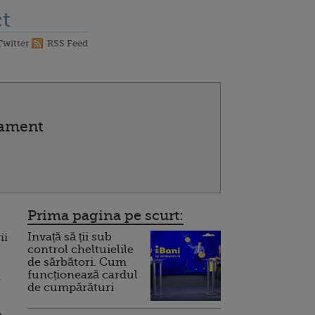
t
Twitter
RSS Feed
tament
Prima pagina pe scurt:
Invață să ții sub
ii
control cheltuielile
de sărbători. Cum
funcționează cardul
u
de cumpărături