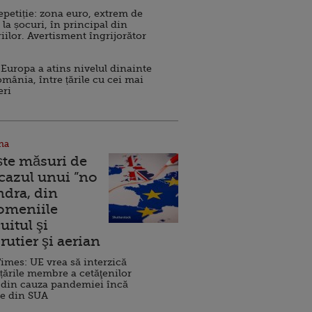
repetiție: zona euro, extrem de
 la șocuri, în principal din
iilor. Avertisment îngrijorător
Europa a atins nivelul dinainte
omânia, între țările cu cei mai
eri
na
ște măsuri de
 cazul unui ”no
ndra, din
Domeniile
uitul şi
rutier şi aerian
imes: UE vrea să interzică
 țările membre a cetăţenilor
 din cauza pandemiei încă
ve din SUA