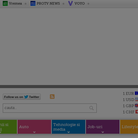
Vremea
PROTV NEWS
VOYO
1 EUR
1 USD
1 GBP
1 CHF
i si
Tehnologie si
Auto
Job-uri
Lifestyl
i
media