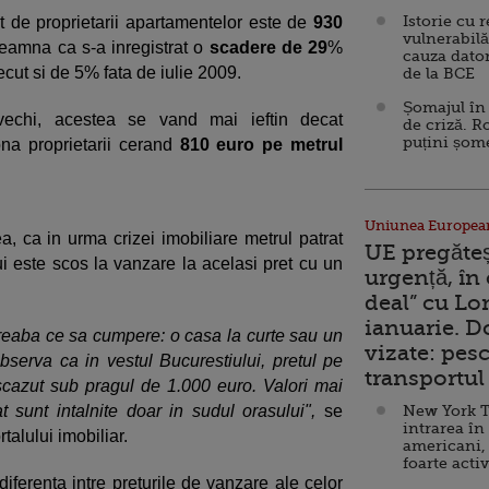
Istorie cu 
ut de proprietarii apartamentelor este de
930
vulnerabilă
seamna ca s-a inregistrat o
scadere de 29
%
cauza dator
cut si de 5% fata de iulie 2009.
de la BCE
Șomajul în 
 vechi, acestea se vand mai ieftin decat
de criză. R
puțini șom
na proprietarii cerand
810 euro pe metrul
Uniunea Europea
a, ca in urma crizei imobiliare metrul patrat
UE pregăte
ui este scos la vanzare la acelasi pret cu un
urgență, în
deal” cu Lo
ianuarie. 
ntreaba ce sa cumpere: o casa la curte sau un
vizate: pesc
serva ca in vestul Bucurestiului, pretul pe
transportul 
 scazut sub pragul de 1.000 euro. Valori mai
 sunt intalnite doar in sudul orasului",
se
New York T
intrarea în
alului imobiliar.
americani,
foarte acti
iferenta intre preturile de vanzare ale celor