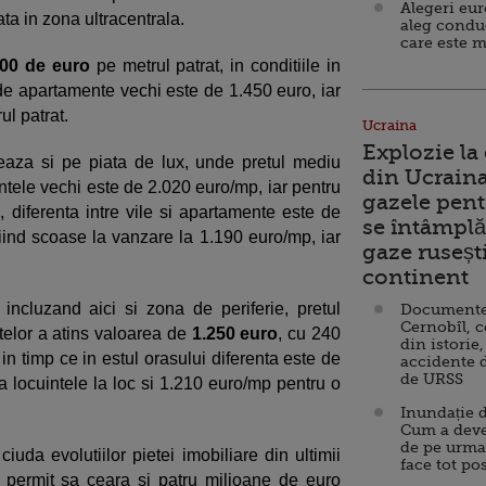
Alegeri eu
ata in zona ultracentrala.
aleg condu
care este m
.000 de euro
pe metrul patrat, in conditiile in
i de apartamente vechi este de 1.450 euro, iar
ul patrat.
Ucraina
Explozie la
reaza si pe piata de lux, unde pretul mediu
din Ucraina
ntele vechi este de 2.020 euro/mp, iar pentru
gazele pent
i, diferenta intre vile si apartamente este de
se întâmplă 
ind scoase la vanzare la 1.190 euro/mp, iar
gaze ruseșt
continent
incluzand aici si zona de periferie, pretul
Documente d
Cernobîl, c
telor a atins valoarea de
1.250 euro
, cu 240
din istorie,
 in timp ce in estul orasului diferenta este de
accidente 
de URSS
a locuintele la loc si 1.210 euro/mp pentru o
Inundație d
Cum a deve
de pe urma
uda evolutiilor pietei imobiliare din ultimii
face tot po
isi permit sa ceara si patru milioane de euro