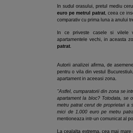
In sudul orasului, pretul mediu cer
euro pe metrul patrat
, ceea ce in
comparativ cu prima luna a anului tre
In ce priveste casele si vilele
apartamentele vechi, in aceasta zo
patrat
.
Autorii analizei afirma, de asemene
pentru o vila din vestul Bucurestiul
apartament in aceeasi zona.
"Astfel, cumparatorii din zona se i
apartament la bloc? Totodata, se ob
metru patrat cerut de proprietari a
mici de 1.000 euro pe metru patrat
mentioneaza intr-un comunicat al port
La cealalta extrema, cea mai mare d