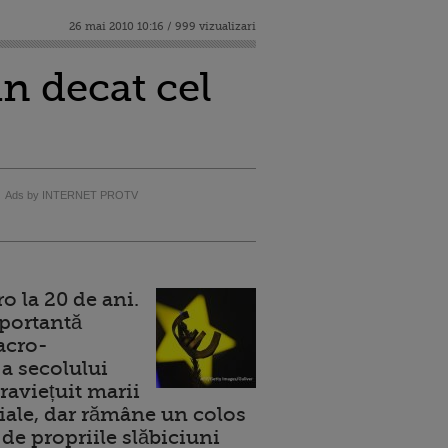
26 mai 2010 10:16 / 999 vizualizari
in decat cel
Ads by INTERNET PROTV
 la 20 de ani.
portantă
acro-
a secolului
raviețuit marii
ale, dar rămâne un colos
de propriile slăbiciuni