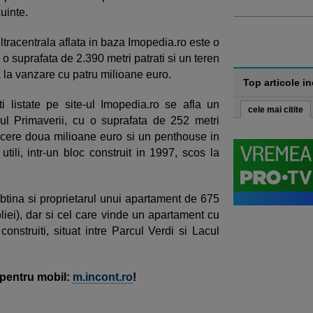
uinte.
ltracentrala aflata in baza Imopedia.ro este o
o suprafata de 2.390 metri patrati si un teren
a la vanzare cu patru milioane euro.
Top articole i
i listate pe site-ul Imopedia.ro se afla un
cele mai citite
rul Primaverii, cu o suprafata de 252 metri
rul cere doua milioane euro si un penthouse in
tili, intr-un bloc construit in 1997, scos la
btina si proprietarul unui apartament de 675
oliei), dar si cel care vinde un apartament cu
onstruiti, situat intre Parcul Verdi si Lacul
a pentru mobil:
m.incont.ro
!