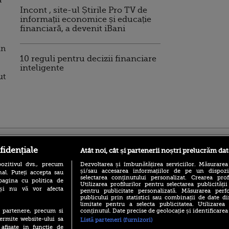
a
Incont , site-ul Știrile Pro TV de
informații economice și educație
financiară, a devenit iBani
in
10 reguli pentru decizii financiare
inteligente
ut
ro
foodstory.ro
Procinema.ro
fidențiale
Atât noi, cât și partenerii noștri prelucrăm dat
ozitivul dvs., precum
Dezvoltarea și îmbunătățirea serviciilor. Măsurarea
și/sau accesarea informațiilor de pe un dispoziti
al. Puteți accepta sau
selectarea conținutului personalizat. Crearea prof
pagina cu politica de
Utilizarea profilurilor pentru selectarea publicității
i și nu vă vor afecta
pentru publicitate personalizată. Măsurarea perfo
publicului prin statistici sau combinații de date di
limitate pentru a selecta publicitatea. Utilizarea
conținutul. Date precise de geolocație și identificarea
te partenere, precum si
(P) Descoperă Lumea
Emoții intense pe
ermite website-ului sa
Listă parteneri (furnizori)
Evenimentelor din România
Sebastian Stan! Iub
 afisate in functie de
cu Transilvania Events!