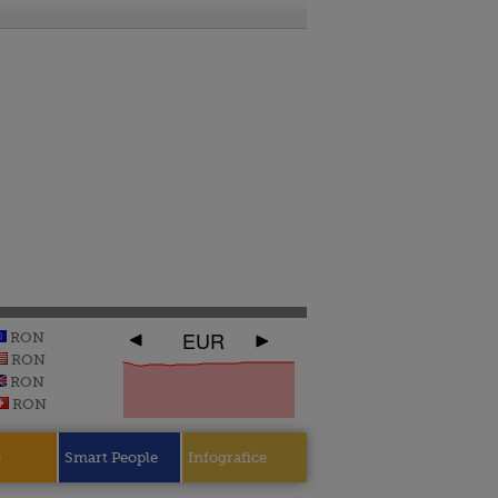
EUR
RON
RON
RON
RON
e
Smart People
Infografice