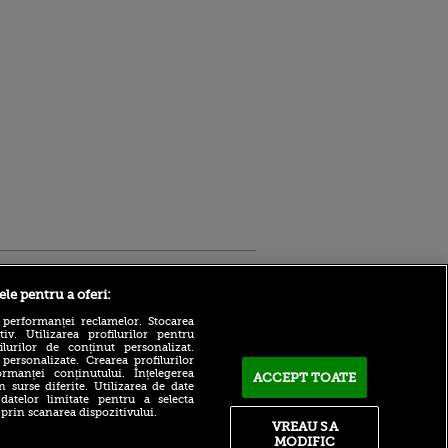
Sport.ro
ele pentru a oferi:
 performanței reclamelor. Stocarea
v. Utilizarea profilurilor pentru
ilurilor de conținut personalizat.
 personalizate. Crearea profilurilor
rmanței conținutului. Înțelegerea
ACCEPT TOATE
n surse diferite. Utilizarea de date
 datelor limitate pentru a selecta
 prin scanarea dispozitivului.
Atmosferă din altă lume la
ntru
VREAU SA
prezentarea lui Mohamed
ita lui,
MODIFIC
Salah la Trabzonspor pe