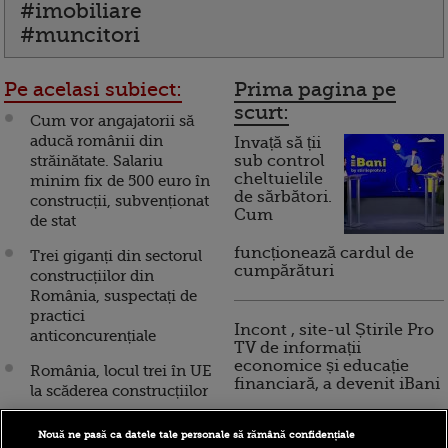
#imobiliare
#muncitori
Pe acelasi subiect:
Prima pagina pe
scurt:
Cum vor angajatorii să
aducă românii din
Invață să ții
străinătate. Salariu
sub control
cheltuielile
minim fix de 500 euro în
de sărbători.
construcții, subvenționat
Cum
de stat
funcționează cardul de
Trei giganți din sectorul
cumpărături
construcțiilor din
România, suspectați de
practici
Incont , site-ul Știrile Pro
anticoncurențiale
TV de informații
economice și educație
România, locul trei în UE
financiară, a devenit iBani
la scăderea construcțiilor
Bloomberg: Europa de
Nouă ne pasă ca datele tale personale să rămână confidențiale
10 reguli pentru decizii
Est își vrea muncitorii