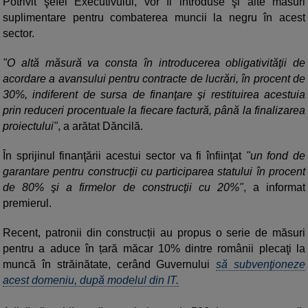
Potrivit şefei Executivului, vor fi introduse şi alte măsuri
suplimentare pentru combaterea muncii la negru în acest
sector.
"O altă măsură va consta în introducerea obligativităţii de
acordare a avansului pentru contracte de lucrări, în procent de
30%, indiferent de sursa de finanţare şi restituirea acestuia
prin reduceri procentuale la fiecare factură, până la finalizarea
proiectului"
, a arătat Dăncilă.
În sprijinul finanţării acestui sector va fi înfiinţat
"un fond de
garantare pentru construcţii cu participarea statului în procent
de 80% şi a firmelor de construcţii cu 20%"
, a informat
premierul.
Recent, patronii din construcții au propus o serie de măsuri
pentru a aduce în țară măcar 10% dintre românii plecaţi la
muncă în străinătate, cerând Guvernului
să subvenţioneze
acest domeniu, după modelul din IT.