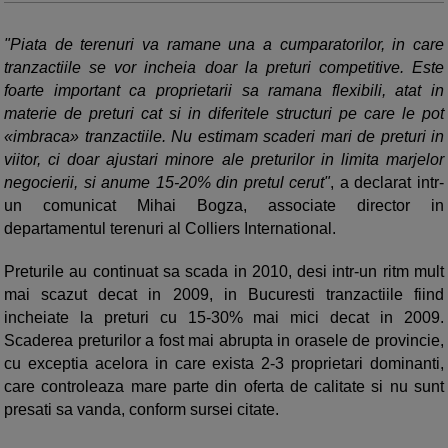
"Piata de terenuri va ramane una a cumparatorilor, in care
tranzactiile se vor incheia doar la preturi competitive. Este
foarte important ca proprietarii sa ramana flexibili, atat in
materie de preturi cat si in diferitele structuri pe care le pot
«imbraca» tranzactiile. Nu estimam scaderi mari de preturi in
viitor, ci doar ajustari minore ale preturilor in limita marjelor
negocierii, si anume 15-20% din pretul cerut"
, a declarat intr-
un comunicat Mihai Bogza, associate director in
departamentul terenuri al Colliers International.
Preturile au continuat sa scada in 2010, desi intr-un ritm mult
mai scazut decat in 2009, in Bucuresti tranzactiile fiind
incheiate la preturi cu 15-30% mai mici decat in 2009.
Scaderea preturilor a fost mai abrupta in orasele de provincie,
cu exceptia acelora in care exista 2-3 proprietari dominanti,
care controleaza mare parte din oferta de calitate si nu sunt
presati sa vanda, conform sursei citate.