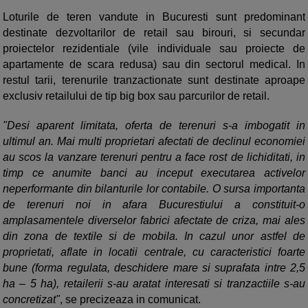
Loturile de teren vandute in Bucuresti sunt predominant
destinate dezvoltarilor de retail sau birouri, si secundar
proiectelor rezidentiale (vile individuale sau proiecte de
apartamente de scara redusa) sau din sectorul medical. In
restul tarii, terenurile tranzactionate sunt destinate aproape
exclusiv retailului de tip big box sau parcurilor de retail.
"Desi aparent limitata, oferta de terenuri s-a imbogatit in
ultimul an. Mai multi proprietari afectati de declinul economiei
au scos la vanzare terenuri pentru a face rost de lichiditati, in
timp ce anumite banci au inceput executarea activelor
neperformante din bilanturile lor contabile. O sursa importanta
de terenuri noi in afara Bucurestiului a constituit-o
amplasamentele diverselor fabrici afectate de criza, mai ales
din zona de textile si de mobila. In cazul unor astfel de
proprietati, aflate in locatii centrale, cu caracteristici foarte
bune (forma regulata, deschidere mare si suprafata intre 2,5
ha – 5 ha), retailerii s-au aratat interesati si tranzactiile s-au
concretizat"
, se precizeaza in comunicat.