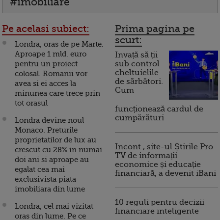
#imobiliare
Pe acelasi subiect:
Prima pagina pe
scurt:
Londra, oras de pe Marte.
Aproape 1 mld. euro
Invață să ții
pentru un proiect
sub control
cheltuielile
colosal. Romanii vor
de sărbători.
avea si ei acces la
Cum
minunea care trece prin
tot orasul
funcționează cardul de
cumpărături
Londra devine noul
Monaco. Preturile
proprietatilor de lux au
Incont , site-ul Știrile Pro
crescut cu 28% in numai
TV de informații
doi ani si aproape au
economice și educație
egalat cea mai
financiară, a devenit iBani
exclusivista piata
imobiliara din lume
10 reguli pentru decizii
Londra, cel mai vizitat
financiare inteligente
oras din lume. Pe ce