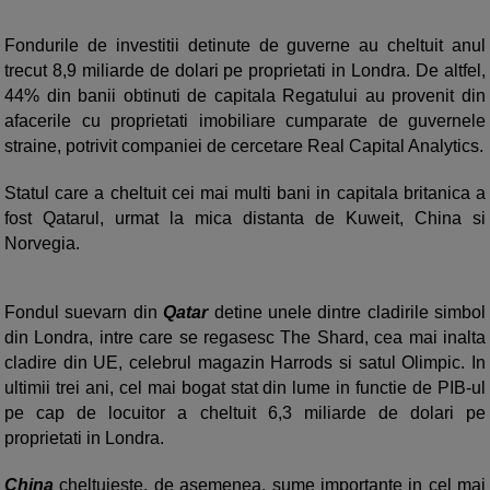
Fondurile de investitii detinute de guverne au cheltuit anul
trecut 8,9 miliarde de dolari pe proprietati in Londra. De altfel,
44% din banii obtinuti de capitala Regatului au provenit din
afacerile cu proprietati imobiliare cumparate de guvernele
straine, potrivit companiei de cercetare Real Capital Analytics.
Statul care a cheltuit cei mai multi bani in capitala britanica a
fost Qatarul, urmat la mica distanta de Kuweit, China si
Norvegia.
Fondul suevarn din
Qatar
detine unele dintre cladirile simbol
din Londra, intre care se regasesc The Shard, cea mai inalta
cladire din UE, celebrul magazin Harrods si satul Olimpic. In
ultimii trei ani, cel mai bogat stat din lume in functie de PIB-ul
pe cap de locuitor a cheltuit 6,3 miliarde de dolari pe
proprietati in Londra.
China
cheltuieste, de asemenea, sume importante in cel mai