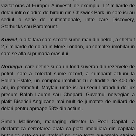
vizitat oras al Europei. A investit, de exemplu, 1,2 miliarde de
dolari intr-o cladire de birouri din Chiswick Park, in care isi au
sediul o serie de multinationale, intre care Discovery,
Starbucks sau Paramount.
Kuweit
, o alta tara care scoate sume mari din petrol, a cheltuit
2,7 miliarde de dolari in More London, un complex imobilar in
care se afla si primaria orasului.
Norvegia
, care detine si ea un fond suveran din rezervele de
petrol, care a colectat sume record, a cumparat actiuni la
Pollen Estate, un complex imobiliar cu o traditie de 400 de
ani, in perimetrul Mayfair, unde isi au sediul branduri de lux
precum Ralph Lauren sau Chopard. Guvernul norvegian a
platit Bisericii Anglicane mai mult de jumatate de miliard de
dolari pentru aproape 58% din actiuni.
Simon Mallinson, managing director la Real Capital, a
declarat ca cercetarea arata ca piata imobiliara din capitala
britanica este ca un “trofeu” pe care toate guvernele straine