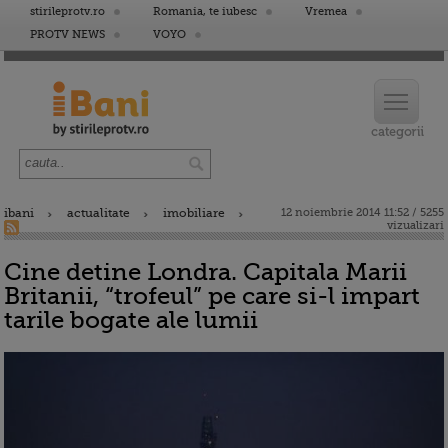
stirileprotv.ro
Romania, te iubesc
Vremea
PROTV NEWS
VOYO
ibani
actualitate
imobiliare
12 noiembrie 2014 11:52 / 5255
vizualizari
Cine detine Londra. Capitala Marii
Britanii, “trofeul” pe care si-l impart
tarile bogate ale lumii