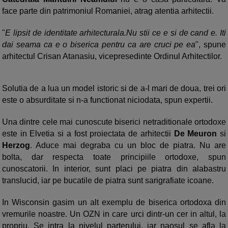
face parte din patrimoniul Romaniei, atrag atentia arhitectii.
"
E lipsit de identitate arhitecturala.Nu stii ce e si de cand e. Iti
dai seama ca e o biserica pentru ca are cruci pe ea
", spune
arhitectul Crisan Atanasiu, vicepresedinte Ordinul Arhitectilor.
Solutia de a lua un model istoric si de a-l mari de doua, trei ori
este o absurditate si n-a functionat niciodata, spun expertii.
Una dintre cele mai cunoscute biserici netraditionale ortodoxe
este in Elvetia si a fost proiectata de arhitectii
De Meuron
si
Herzog
. Aduce mai degraba cu un bloc de piatra. Nu are
bolta, dar respecta toate principiile ortodoxe, spun
cunoscatorii. In interior, sunt placi pe piatra din alabastru
translucid, iar pe bucatile de piatra sunt sarigrafiate icoane.
In Wisconsin gasim un alt exemplu de biserica ortodoxa din
vremurile noastre. Un OZN in care urci dintr-un cer in altul, la
propriu. Se intra la nivelul parterului, iar naosul se afla la