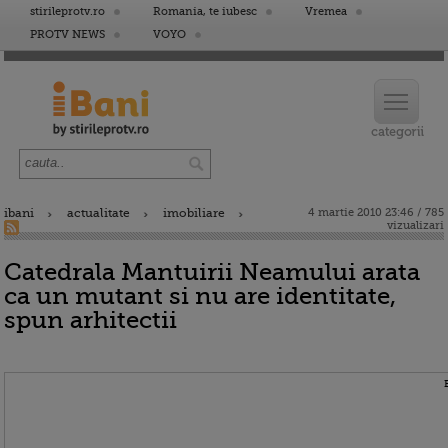
stirileprotv.ro
Romania, te iubesc
Vremea
PROTV NEWS
VOYO
ibani
actualitate
imobiliare
4 martie 2010 23:46 / 785
vizualizari
Catedrala Mantuirii Neamului arata
ca un mutant si nu are identitate,
spun arhitectii