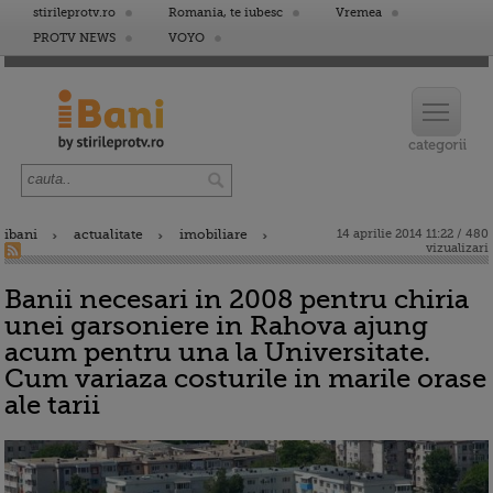
stirileprotv.ro
Romania, te iubesc
Vremea
PROTV NEWS
VOYO
ibani
actualitate
imobiliare
14 aprilie 2014 11:22 / 480
vizualizari
Banii necesari in 2008 pentru chiria
unei garsoniere in Rahova ajung
acum pentru una la Universitate.
Cum variaza costurile in marile orase
ale tarii