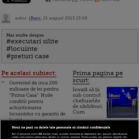
autor:
iBani
, 21 august 2013 13:00
Mai multe despre:
#executari silite
#locuinte
#preturi case
Pe acelasi subiect:
Prima pagina pe
scurt:
Guvernul da inca 200
milioane de lei pentru
Invață să ții
“Prima Casa”. Noile
sub control
cheltuielile
conditii pentru
de sărbători.
achizitionarea
Cum
locuintelor cu garantii de
la stat
funcționează cardul de
Nouă ne pasă ca datele tale personale să rămână confidențiale
cumpărături
Ce taxe vor plati romanii
Noi și partenerii noștri
201
stocăm și/sau accesăm informații pe dispozitivul dvs., precum identificatorii
care inchiriaza locuinte.
cookie unici pentru prelucrarea datelor cu caracter personal. Puteți accepta sau gestiona alegerile dvs.