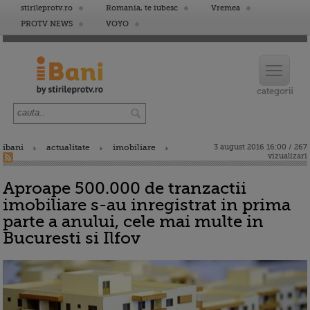
stirileprotv.ro
Romania, te iubesc
Vremea
PROTV NEWS
VOYO
ibani
actualitate
imobiliare
3 august 2016 16:00 / 267
vizualizari
Aproape 500.000 de tranzactii
imobiliare s-au inregistrat in prima
parte a anului, cele mai multe in
Bucuresti si Ilfov