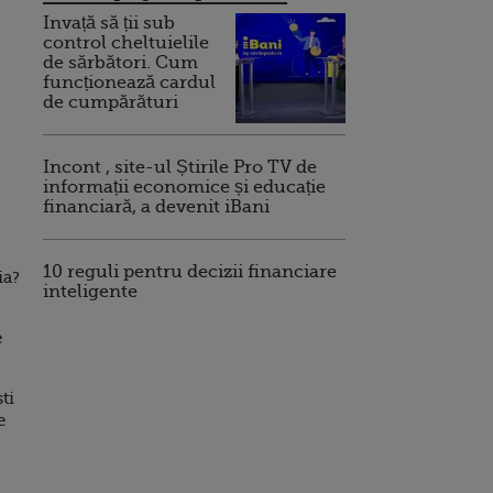
Invață să ții sub
control cheltuielile
de sărbători. Cum
funcționează cardul
de cumpărături
Incont , site-ul Știrile Pro TV de
informații economice și educație
financiară, a devenit iBani
10 reguli pentru decizii financiare
ia?
inteligente
e
ti
e