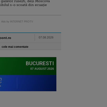
 gazelor rusești, deși Moscova
sibilul s-o scoată din ecuație
Ads by INTERNET PROTV
ncont.ro
07.08.2026
cele mai comentate