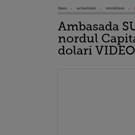
ibani
actualitate
imobiliare
Ambasada SUA
nordul Capita
dolari VIDE