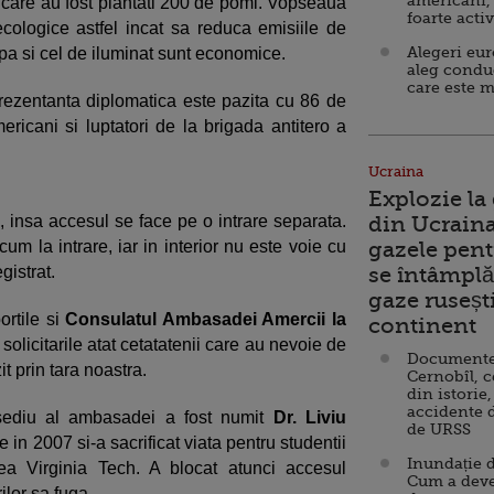
americani,
e care au fost plantati 200 de pomi. Vopseaua
foarte acti
ecologice astfel incat sa reduca emisiile de
Alegeri eu
apa si cel de iluminat sunt economice.
aleg condu
care este m
prezentanta diplomatica este pazita cu 86 de
ericani si luptatori de la brigada antitero a
Ucraina
Explozie la
, insa accesul se face pe o intrare separata.
din Ucraina
cum la intrare, iar in interior nu este voie cu
gazele pent
gistrat.
se întâmplă 
gaze ruseșt
rtile si
Consulatul Ambasadei Amercii la
continent
a solicitarile atat cetatatenii care au nevoie de
Documente d
zit prin tara noastra.
Cernobîl, c
din istorie,
accidente 
sediu al ambasadei a fost numit
Dr. Liviu
de URSS
 in 2007 si-a sacrificat viata pentru studentii
Inundație d
ea Virginia Tech. A blocat atunci accesul
Cum a deve
ilor sa fuga.