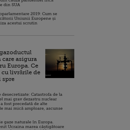
 din cauza pandemiei încă
ve din SUA
roparlamentare 2019: Cum se
cătorii Uniunii Europene și
iza acestui scrutin
 gazoductul
 care asigura
ru Europa. Ce
cu livrările de
i spre
esecretizate: Catastrofa de la
el mai grav dezastru nuclear
 a fost precedată de alte
de mai mică amploare, ascunse
e gaze naturale în Europa.
nit Ucraina marea câștigătoare