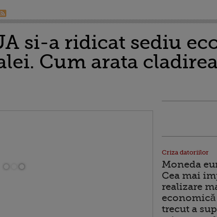
 si-a ridicat sediu eco
lei. Cum arata cladirea
O
Criza datoriilor
Moneda euro
Cea mai im
realizare m
economică 
trecut a sup