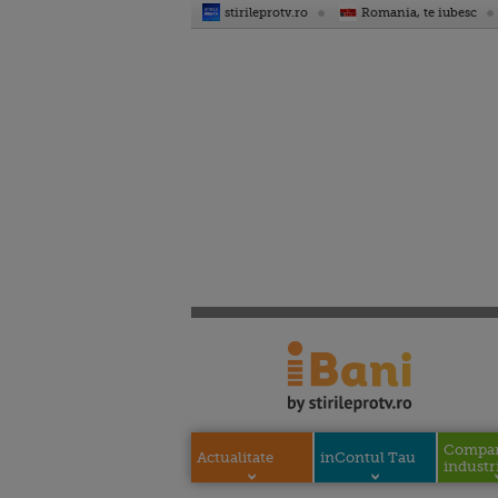
stirileprotv.ro
Romania, te iubesc
Compani
Actualitate
inContul Tau
industri