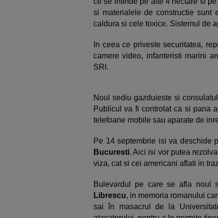
ce se intinde pe alte 4 hectare si p
si materialele de constructie sunt 
caldura si cele toxice. Sistemul de 
In ceea ce priveste securitatea, re
camere video, infanteristi marini am
SRI.
Noul sediu gazduieste si consulatul
Publicul va fi controlat ca si pana a
telefoane mobile sau aparate de inre
Pe 14 septembrie isi va deschide po
Bucuresti
. Aici isi vor putea rezolv
viza, cat si cei americani aflati in tra
Bulevardul pe care se afla noul 
Librescu
, in memoria romanului care
sai în masacrul de la Universitat
atacatorului, pentru a le permite tiner