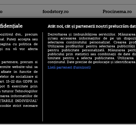
ro
foodstory.ro
Procinema.ro
fidențiale
Atât noi, cât și partenerii noștri prelucrăm dat
ozitivul dvs., precum
Dezvoltarea și îmbunătățirea serviciilor. Măsurarea
și/sau accesarea informațiilor de pe un dispoziti
al. Puteți accepta sau
selectarea conținutului personalizat. Crearea prof
pagina cu politica de
Utilizarea profilurilor pentru selectarea publicității
i și nu vă vor afecta
pentru publicitate personalizată. Măsurarea perfo
publicului prin statistici sau combinații de date di
(P) Descoperă Lumea
Emoții intense pe
limitate pentru a selecta publicitatea. Utilizarea
Evenimentelor din România
Sebastian Stan! Iub
conținutul. Date precise de geolocație și identificarea
te partenere, precum si
cu Transilvania Events!
Annabelle, l-a făcu
ermite website-ului sa
Listă parteneri (furnizori)
(P) Raku, gaming intens și o
 afisate in functie de
Din 14 septembrie
pauză binemeritată cu...
elelor de socializare si
Popescu revine în 
pizza Guseppe
 art. 15-22 din GDPR in
principal la Pro T
pot fi exercitate prin
(P) Poți folosi bonurile de
La 88 de ani și du
a tuturor Tehnologiilor
masă pentru a comanda
carieră fabuloasă î
mâncare acasă? Lista
esarea informatiilor de
Anthony Hopkins 
aplicațiilor care le acceptă
SETARILE INDIVIDUAL”
lansează oficial î
cookie strict necesare
 2026 PRO TV S.R.L |
Politica de Cookie
|
Politica Confidential