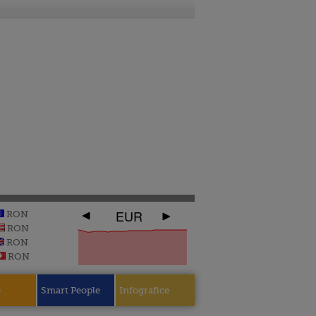
EUR
RON
RON
RON
RON
e
Smart People
Infografice