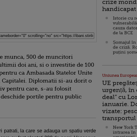
crize mondi
handicapat 
Istorie cu 
vulnerabilă
cauza dator
de la BCE
Șomajul în 
de criză. R
puțini șom
de munca, 500 de muncitori
ultimii doi ani, si o investitie de 100
e pentru ca Ambasada Statelor Unite
Uniunea Europea
 Capitalei. Diplomatii si-au dorit o
UE pregăte
v pentru care, s-au folosit
urgență, în
i deschide portile pentru public
deal” cu Lo
ianuarie. 
vizate: pesc
transportul 
New York T
ri patrati, la care se adauga un spatiu verde
intrarea în