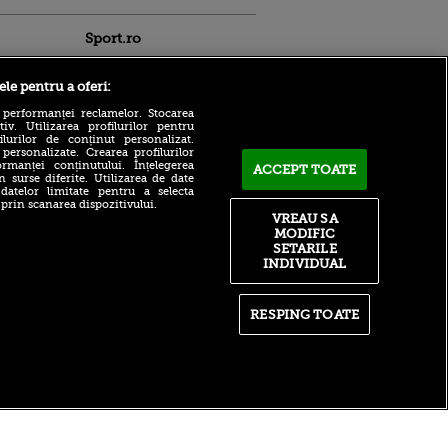
Sport.ro
ele pentru a oferi:
 performanței reclamelor. Stocarea
v. Utilizarea profilurilor pentru
ilurilor de conținut personalizat.
 personalizate. Crearea profilurilor
rmanței conținutului. Înțelegerea
ACCEPT TOATE
LIVE TEXT | UTA - Rapid,
n surse diferite. Utilizarea de date
azi, de la 21:00, pe Sport.ro.
ntru
 datelor limitate pentru a selecta
Începe etapa a patra din
ita lui,
 prin scanarea dispozitivului.
Superligă!
t tată!
VREAU SA
MODIFIC
Bayern – Aston Villa LIVE
, Adela
SETARILE
pe VOYO SPORT 1, azi, de la
rol
INDIVIDUAL
ora 15:00. Echipele de start
V
Nuno Campos a confirmat
pă o
două absențe la Dinamo -
n film, Sir
RESPING TOATE
Voluntari: „Trebuie să
se
înțelegem un lucru”
n muzică
itate
|
RSS