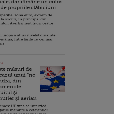
ale, dar rămâne un colos
de propriile slăbiciuni
repetiție: zona euro, extrem de
 la șocuri, în principal din
iilor. Avertisment îngrijorător
Europa a atins nivelul dinainte
omânia, între țările cu cei mai
eri
na
ște măsuri de
 cazul unui ”no
ndra, din
Domeniile
uitul şi
rutier şi aerian
imes: UE vrea să interzică
 țările membre a cetăţenilor