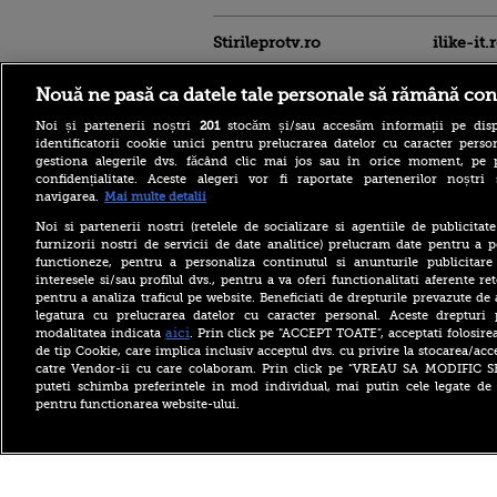
Stirileprotv.ro
ilike-it.
Nouă ne pasă ca datele tale personale să rămână con
Noi și partenerii noștri
201
stocăm și/sau accesăm informații pe disp
identificatorii cookie unici pentru prelucrarea datelor cu caracter person
gestiona alegerile dvs. făcând clic mai jos sau în orice moment, pe 
confidențialitate. Aceste alegeri vor fi raportate partenerilor noștr
Cum au răspuns
navigarea.
Mai multe detalii
administrațiile publice și
mediul privat apelului lui
Noi si partenerii nostri (retelele de socializare si agentiile de publicita
Ilie Bolojan pentru
furnizorii nostri de servicii de date analitice) prelucram date pentru a p
reducerea consumului de
functioneze, pentru a personaliza continutul si anunturile publicitare
energie
interesele si/sau profilul dvs., pentru a va oferi functionalitati aferente ret
pentru a analiza traficul pe website. Beneficiati de drepturile prevazute de
Un copil de 14 ani a ucis 5
legatura cu prelucrarea datelor cu caracter personal. Aceste drepturi 
profesori și a rănit zeci de
oameni în Thailanda, după
aici
modalitatea indicata
. Prin click pe “ACCEPT TOATE”, acceptati folosire
ce își omorâse bunicii
de tip Cookie, care implica inclusiv acceptul dvs. cu privire la stocarea/acc
catre Vendor-ii cu care colaboram. Prin click pe “VREAU SA MODIFIC 
Căpitanul lui Sepsi, Cosmin
puteti schimba preferintele in mod individual, mai putin cele legate de 
Matei, suspendat nouă luni
pentru functionarea website-ului.
de TAS. Fotbalistul fusese
depistat pozitiv la un test
antidoping
Copyright ©