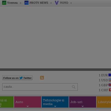
Vremea
PROTV NEWS
VOYO
1 EUR
1 USD
1 GBP
1 CHF
i si
Tehnologie si
Auto
Job-uri
Lifestyl
i
media