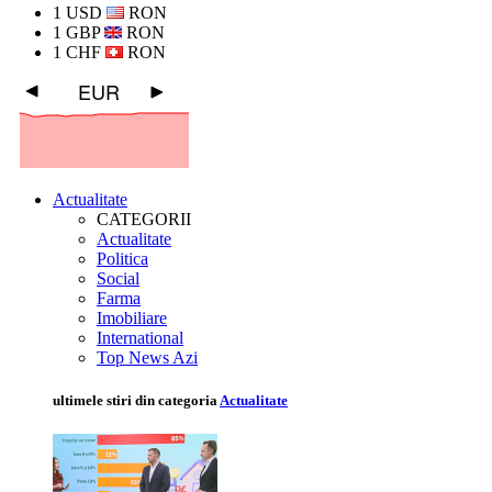
1 USD
RON
1 GBP
RON
1 CHF
RON
EUR
Actualitate
CATEGORII
Actualitate
Politica
Social
Farma
Imobiliare
International
Top News Azi
ultimele stiri din categoria
Actualitate