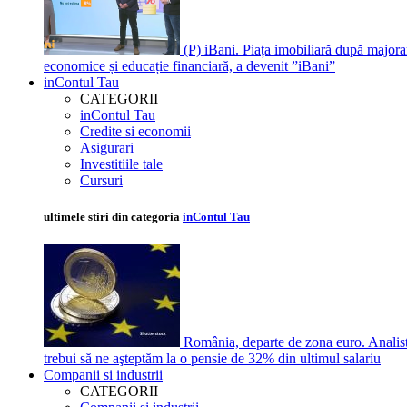
(P) iBani. Piața imobiliară după majora
economice și educație financiară, a devenit ”iBani”
inContul Tau
CATEGORII
inContul Tau
Credite si economii
Asigurari
Investitiile tale
Cursuri
ultimele stiri din categoria
inContul Tau
România, departe de zona euro. Analis
trebui să ne aşteptăm la o pensie de 32% din ultimul salariu
Companii si industrii
CATEGORII