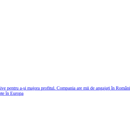
e pentru a-şi majora profitul. Compania are mii de angajați în Român
pte în Europa