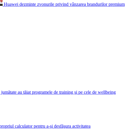
Huawei dezminte zvonurile privind vânzarea brandurilor premium
umătate au tăiat programele de training şi pe cele de wellbeing
ropriul calculator pentru a-şi desfăşura activitatea