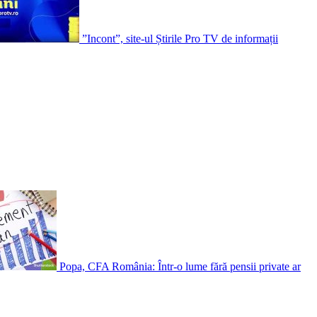
”Incont”, site-ul Știrile Pro TV de informații
Popa, CFA România: Într-o lume fără pensii private ar