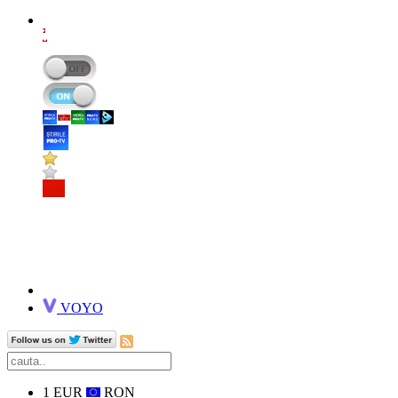
VOYO
1 EUR
RON