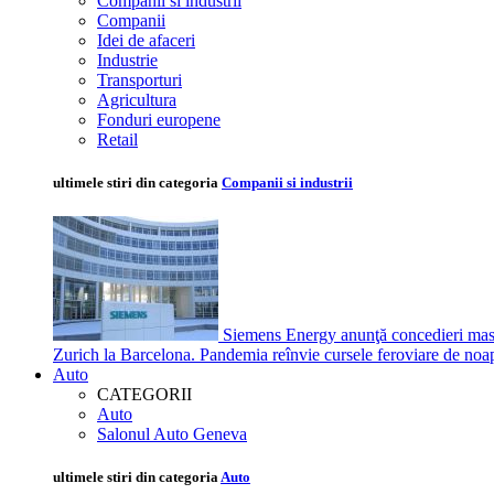
Companii si industrii
Companii
Idei de afaceri
Industrie
Transporturi
Agricultura
Fonduri europene
Retail
ultimele stiri din categoria
Companii si industrii
Siemens Energy anunţă concedieri masiv
Zurich la Barcelona. Pandemia reînvie cursele feroviare de noa
Auto
CATEGORII
Auto
Salonul Auto Geneva
ultimele stiri din categoria
Auto