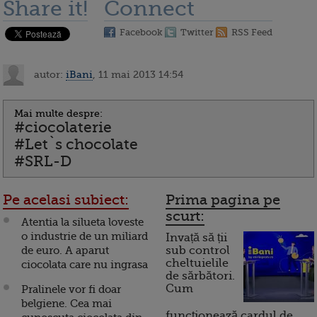
Share it!
Connect
Facebook
Twitter
RSS Feed
autor:
iBani
, 11 mai 2013 14:54
Mai multe despre:
#ciocolaterie
#Let`s chocolate
#SRL-D
Pe acelasi subiect:
Prima pagina pe
scurt:
Atentia la silueta loveste
o industrie de un miliard
Invață să ții
de euro. A aparut
sub control
cheltuielile
ciocolata care nu ingrasa
de sărbători.
Cum
Pralinele vor fi doar
belgiene. Cea mai
funcționează cardul de