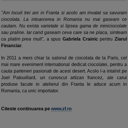
"Am locuit trei ani in Franta si acolo am invatat sa savuram
ciocolata. La intoarcerea in Romania nu mai gaseam ce
cautam. Nu exista varietate si lipsea gama de miniciocolate
sau praline. Iar cand gaseam ceva care sa ne placa, simteam
ca platim prea mult",
a spus
Gabriela Crainic
pentru
Ziarul
Financiar
.
In 2011 a mers chiar la salonul de ciocolata de la Paris, cel
mai mare eveniment international dedicat ciocolatei, pentru a
cauta parteneri pasionati de acest desert. Acolo l-a intalnit pe
Joel Patouillard, un cunoscut artizan francez, ale carui
produse facute in atelierul din Franta le aduce acum in
Romania, ca unic importator.
Citeste continuarea pe
www.zf.ro