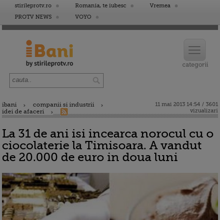
stirileprotv.ro
Romania, te iubesc
Vremea
PROTV NEWS
VOYO
ibani
companii si industrii
11 mai 2013 14:54 / 3601
vizualizari
idei de afaceri
La 31 de ani isi incearca norocul cu o
ciocolaterie la Timisoara. A vandut
de 20.000 de euro in doua luni