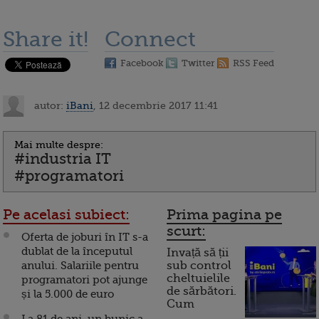
Share it!
Connect
Facebook
Twitter
RSS Feed
autor:
iBani
, 12 decembrie 2017 11:41
Mai multe despre:
#industria IT
#programatori
Pe acelasi subiect:
Prima pagina pe
scurt:
Oferta de joburi în IT s-a
dublat de la începutul
Invață să ții
anului. Salariile pentru
sub control
cheltuielile
programatori pot ajunge
de sărbători.
și la 5.000 de euro
Cum