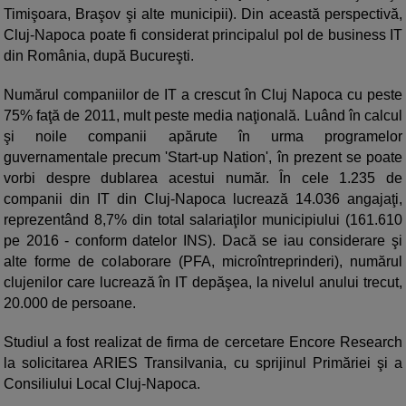
Timişoara, Braşov şi alte municipii). Din această perspectivă,
Cluj-Napoca poate fi considerat principalul pol de business IT
din România, după Bucureşti.
Numărul companiilor de IT a crescut în Cluj Napoca cu peste
75% faţă de 2011, mult peste media naţională. Luând în calcul
şi noile companii apărute în urma programelor
guvernamentale precum 'Start-up Nation', în prezent se poate
vorbi despre dublarea acestui număr. În cele 1.235 de
companii din IT din Cluj-Napoca lucrează 14.036 angajaţi,
reprezentând 8,7% din total salariaţilor municipiului (161.610
pe 2016 - conform datelor INS). Dacă se iau considerare şi
alte forme de colaborare (PFA, microîntreprinderi), numărul
clujenilor care lucrează în IT depăşea, la nivelul anului trecut,
20.000 de persoane.
Studiul a fost realizat de firma de cercetare Encore Research
la solicitarea ARIES Transilvania, cu sprijinul Primăriei şi a
Consiliului Local Cluj-Napoca.