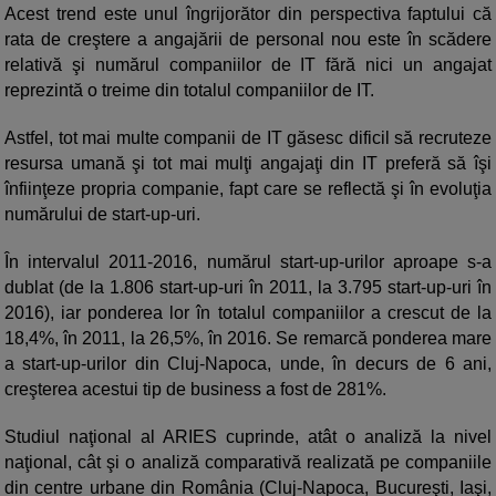
Acest trend este unul îngrijorător din perspectiva faptului că
rata de creştere a angajării de personal nou este în scădere
relativă şi numărul companiilor de IT fără nici un angajat
reprezintă o treime din totalul companiilor de IT.
Astfel, tot mai multe companii de IT găsesc dificil să recruteze
resursa umană şi tot mai mulţi angajaţi din IT preferă să îşi
înfiinţeze propria companie, fapt care se reflectă şi în evoluţia
numărului de start-up-uri.
În intervalul 2011-2016, numărul start-up-urilor aproape s-a
dublat (de la 1.806 start-up-uri în 2011, la 3.795 start-up-uri în
2016), iar ponderea lor în totalul companiilor a crescut de la
18,4%, în 2011, la 26,5%, în 2016. Se remarcă ponderea mare
a start-up-urilor din Cluj-Napoca, unde, în decurs de 6 ani,
creşterea acestui tip de business a fost de 281%.
Studiul naţional al ARIES cuprinde, atât o analiză la nivel
naţional, cât şi o analiză comparativă realizată pe companiile
din centre urbane din România (Cluj-Napoca, Bucureşti, Iaşi,