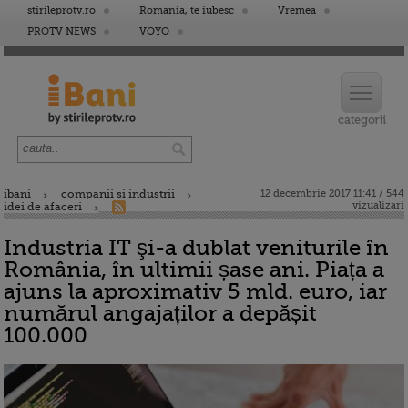
stirileprotv.ro
Romania, te iubesc
Vremea
PROTV NEWS
VOYO
ibani
companii si industrii
12 decembrie 2017 11:41 / 544
vizualizari
idei de afaceri
Industria IT şi-a dublat veniturile în
România, în ultimii șase ani. Piața a
ajuns la aproximativ 5 mld. euro, iar
numărul angajaților a depășit
100.000