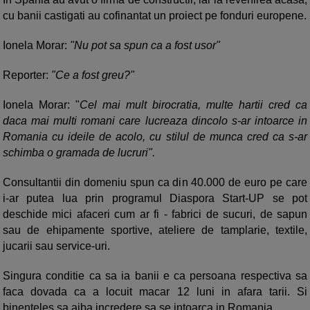
cu banii castigati au cofinantat un proiect pe fonduri europene.
Ionela Morar:
"Nu pot sa spun ca a fost usor"
Reporter:
"Ce a fost greu?"
Ionela Morar: "
Cel mai mult birocratia, multe hartii cred ca
daca mai multi romani care lucreaza dincolo s-ar intoarce in
Romania cu ideile de acolo, cu stilul de munca cred ca s-ar
schimba o gramada de lucruri".
Consultantii din domeniu spun ca din 40.000 de euro pe care
i-ar putea lua prin programul Diaspora Start-UP se pot
deschide mici afaceri cum ar fi - fabrici de sucuri, de sapun
sau de ehipamente sportive, ateliere de tamplarie, textile,
jucarii sau service-uri.
Singura conditie ca sa ia banii e ca persoana respectiva sa
faca dovada ca a locuit macar 12 luni in afara tarii. Si
binenteles sa aiba incredere sa se intoarca in Romania.