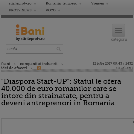
stirileprotv.ro
Romania, te iubesc
Vremea
PROTV NEWS
VOYO
ibani
companii si industrii
12 iulie 2017 09:43 / 2432
vizualizari
idei de afaceri
"Diaspora Start-UP": Statul le ofera
40.000 de euro romanilor care se
intorc din strainatate, pentru a
deveni antreprenori in Romania