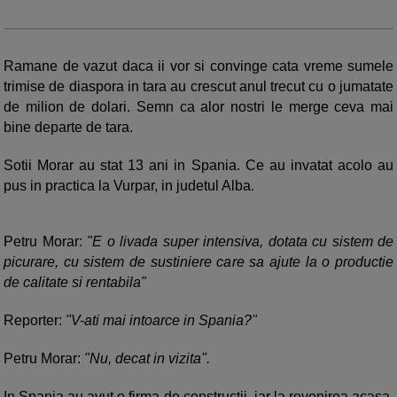
Ramane de vazut daca ii vor si convinge cata vreme sumele
trimise de diaspora in tara au crescut anul trecut cu o jumatate
de milion de dolari. Semn ca alor nostri le merge ceva mai
bine departe de tara.
Sotii Morar au stat 13 ani in Spania. Ce au invatat acolo au
pus in practica la Vurpar, in judetul Alba.
Petru Morar:
"E o livada super intensiva, dotata cu sistem de
picurare, cu sistem de sustiniere care sa ajute la o productie
de calitate si rentabila"
Reporter:
"V-ati mai intoarce in Spania?"
Petru Morar:
"Nu, decat in vizita".
In Spania au avut o firma de constructii, iar la revenirea acasa,