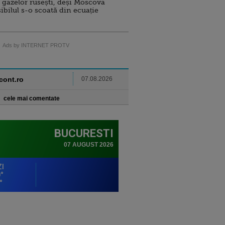
 gazelor rusești, deși Moscova
sibilul s-o scoată din ecuație
Ads by INTERNET PROTV
ncont.ro
07.08.2026
cele mai comentate