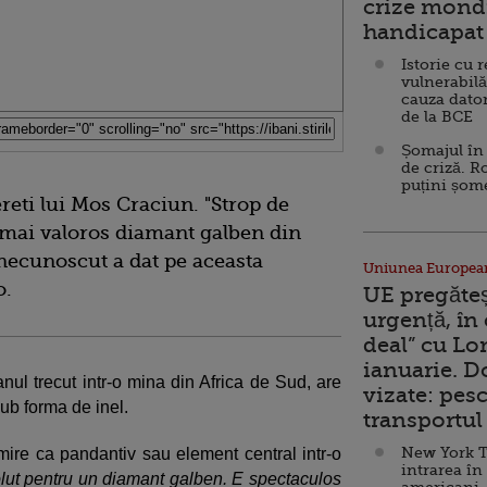
crize mondi
handicapat 
Istorie cu 
vulnerabilă
cauza dator
de la BCE
Șomajul în 
de criză. R
puțini șom
ereti lui Mos Craciun. "Strop de
i mai valoros diamant galben din
necunoscut a dat pe aceasta
Uniunea Europea
o.
UE pregăte
urgență, în
deal” cu Lo
ianuarie. 
anul trecut intr-o mina din Africa de Sud, are
vizate: pesc
sub forma de inel.
transportul 
New York T
admire ca pandantiv sau element central intr-o
intrarea în
lut pentru un diamant galben. E spectaculos