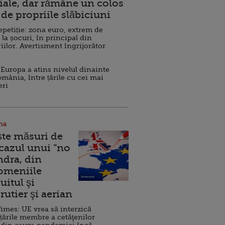
ale, dar rămâne un colos
de propriile slăbiciuni
repetiție: zona euro, extrem de
 la șocuri, în principal din
iilor. Avertisment îngrijorător
Europa a atins nivelul dinainte
omânia, între țările cu cei mai
eri
na
ște măsuri de
 cazul unui ”no
ndra, din
Domeniile
uitul şi
rutier şi aerian
imes: UE vrea să interzică
 țările membre a cetăţenilor