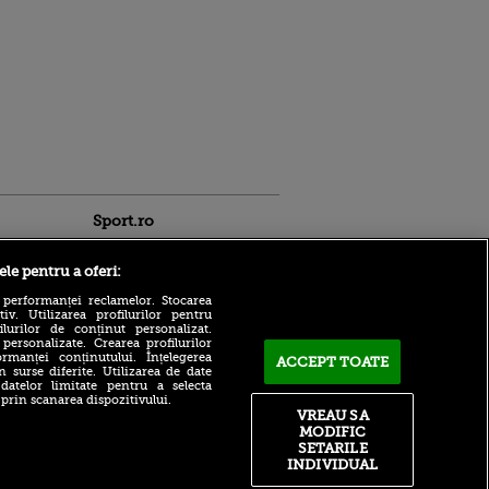
Sport.ro
ele pentru a oferi:
 performanței reclamelor. Stocarea
v. Utilizarea profilurilor pentru
ilurilor de conținut personalizat.
 personalizate. Crearea profilurilor
rmanței conținutului. Înțelegerea
ACCEPT TOATE
n surse diferite. Utilizarea de date
Controversat: WTA va
ntru
 datelor limitate pentru a selecta
începe să testeze genetic
 prin scanarea dispozitivului.
ita lui,
jucătoarele de top,
VREAU SA
t tată!
începând cu turneul de la
MODIFIC
Cincinnati
, Adela
SETARILE
rol
INDIVIDUAL
Plecarea lui Ioan Varga de
V
la CFR Cluj prinde contur!