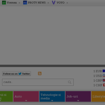
Vremea
PROTV NEWS
VOYO
1 EUR
1 USD
1 GBP
1 CHF
i si
Tehnologie si
Auto
Job-uri
Lifestyl
i
media