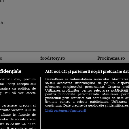
ii.
pa
ro
foodstory.ro
Procinema.ro
fidențiale
Atât noi, cât și partenerii noștri prelucrăm dat
ozitivul dvs., precum
Dezvoltarea și îmbunătățirea serviciilor. Măsurarea
și/sau accesarea informațiilor de pe un dispoziti
al. Puteți accepta sau
selectarea conținutului personalizat. Crearea prof
pagina cu politica de
Utilizarea profilurilor pentru selectarea publicității
i și nu vă vor afecta
pentru publicitate personalizată. Măsurarea perfo
publicului prin statistici sau combinații de date di
(P) Descoperă Lumea
Emoții intense pe
limitate pentru a selecta publicitatea. Utilizarea
Evenimentelor din România
conținutul. Date precise de geolocație și identificarea
te partenere, precum si
Sebastian Stan! Iub
cu Transilvania Events!
Annabelle, l-a făcu
ermite website-ului sa
Listă parteneri (furnizori)
 afisate in functie de
(P) Raku, gaming intens și o
Din 14 septembrie
pauză binemeritată cu...
elelor de socializare si
Popescu revine în 
pizza Guseppe
 art. 15-22 din GDPR in
principal la Pro T
pot fi exercitate prin