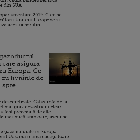
 din cauza pandemiei încă
ve din SUA
roparlamentare 2019: Cum se
cătorii Uniunii Europene și
iza acestui scrutin
 gazoductul
 care asigura
ru Europa. Ce
cu livrările de
i spre
esecretizate: Catastrofa de la
el mai grav dezastru nuclear
 a fost precedată de alte
de mai mică amploare, ascunse
e gaze naturale în Europa.
nit Ucraina marea câștigătoare