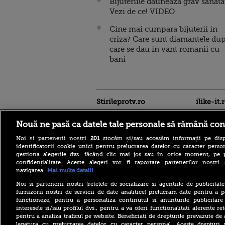
Bijuteriile dauneaza grav sanatat
Vezi de ce! VIDEO
Cine mai cumpara bijuterii in
criza? Care sunt diamantele du
care se dau in vant romanii cu
bani
Stirileprotv.ro
ilike-it.
Nouă ne pasă ca datele tale personale să rămână con
Noi și partenerii noștri
201
stocăm și/sau accesăm informații pe disp
identificatorii cookie unici pentru prelucrarea datelor cu caracter person
gestiona alegerile dvs. făcând clic mai jos sau în orice moment, pe 
WHIB, trupa K-pop în plină
confidențialitate. Aceste alegeri vor fi raportate partenerilor noștr
ascensiune, cucerită de
navigarea.
Mai multe detalii
România: „Este și mai
frumoasă și mai
Noi si partenerii nostri (retelele de socializare si agentiile de publicita
fermecătoare decât ne
furnizorii nostri de servicii de date analitice) prelucram date pentru a p
imaginam”
functioneze, pentru a personaliza continutul si anunturile publicitare
interesele si/sau profilul dvs., pentru a va oferi functionalitati aferente ret
Cod galben de inundații pe
pentru a analiza traficul pe website. Beneficiati de drepturile prevazute de
râuri din 18 bazine
hidrografice, până sâmbătă
legatura cu prelucrarea datelor cu caracter personal. Aceste drepturi 