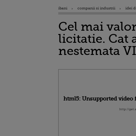
ibani
companii si industrii
idei d
Cel mai valo
licitatie. Ca
nestemata V
html5: Unsupported video f
http://get