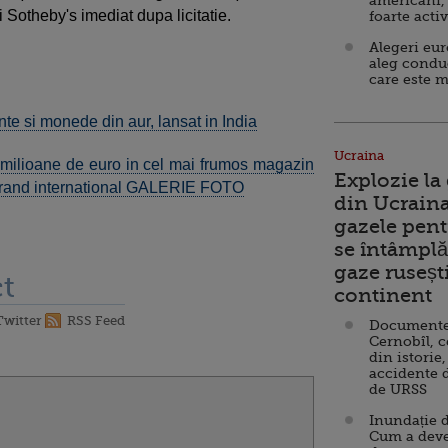
americani,
 Sotheby's imediat dupa licitatie.
foarte acti
Alegeri eu
aleg condu
care este m
nte si monede din aur, lansat in India
Ucraina
3 milioane de euro in cel mai frumos magazin
Explozie la
n brand international GALERIE FOTO
din Ucraina
gazele pent
se întâmplă 
gaze ruseșt
t
continent
Twitter
RSS Feed
Documente d
Cernobîl, c
din istorie,
accidente 
de URSS
Inundație d
Cum a deve