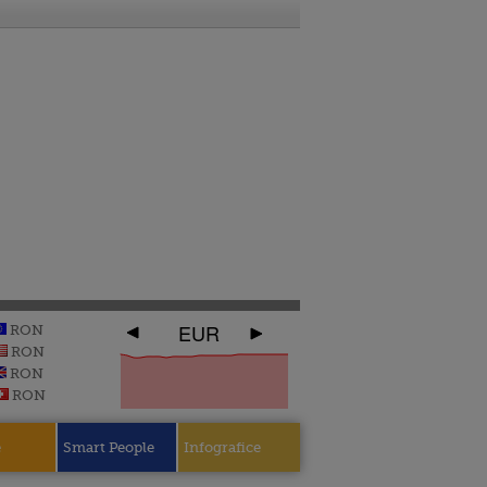
EUR
RON
RON
RON
RON
e
Smart People
Infografice