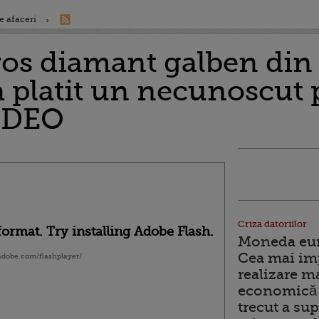
e afaceri
ros diamant galben din 
t a platit un necunoscut
IDEO
Criza datoriilor
ormat. Try installing Adobe Flash.
Moneda euro
Cea mai im
.adobe.com/flashplayer/
realizare m
economică 
trecut a sup