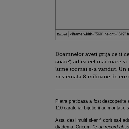
Embed:
Doamnelor aveti grija ce ii c
soare", adica cel mai mare s
lume tocmai s-a vandut. Un 
nestemata 8 milioane de eur
Piatra pretioasa a fost descoperita 
110 carate iar bijutierii au montat-o 
Asta, desi multi si-ar fi dorit sa-l 
diadema. Oricum,
"e un record abso