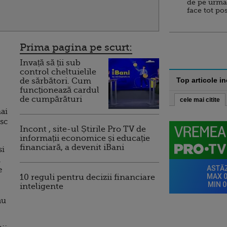
de pe urma
face tot po
Prima pagina pe scurt:
Invață să ții sub
control cheltuielile
Top articole i
de sărbători. Cum
funcționează cardul
de cumpărături
cele mai citite
ai
sc
Incont , site-ul Știrile Pro TV de
informații economice și educație
financiară, a devenit iBani
si
i
e
10 reguli pentru decizii financiare
inteligente
nu