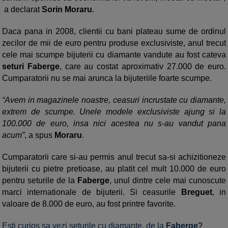
a declarat
Sorin Moraru
.
Daca pana in 2008, clientii cu bani plateau sume de ordinul
zecilor de mii de euro pentru produse exclusiviste, anul trecut
cele mai scumpe bijuterii cu diamante vandute au fost cateva
seturi Faberge
, care au costat aproximativ 27.000 de euro.
Cumparatorii nu se mai arunca la bijuteriile foarte scumpe.
“Avem in magazinele noastre, ceasuri incrustate cu diamante,
extrem de scumpe. Unele modele exclusiviste ajung si la
100.000 de euro, insa nici acestea nu s-au vandut pana
acum”
, a spus
Moraru
.
Cumparatorii care si-au permis anul trecut sa-si achizitioneze
bijuterii cu pietre pretioase, au platit cel mult 10.000 de euro
pentru seturile de la
Faberge
, unul dintre cele mai cunoscute
marci internationale de bijuterii. Si ceasurile
Breguet
, in
valoare de 8.000 de euro, au fost printre favorite.
Esti curios sa vezi seturile cu diamante, de la
Faberge
?