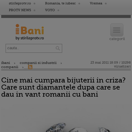
stirileprotv.ro
Romania, te iubesc
Vremea
PROTV NEWS
VOYO
ibani
companii si industrii
23 mai 2011 18:09 / 10298
vizualizari
companii
Cine mai cumpara bijuterii in criza?
Care sunt diamantele dupa care se
dau in vant romanii cu bani