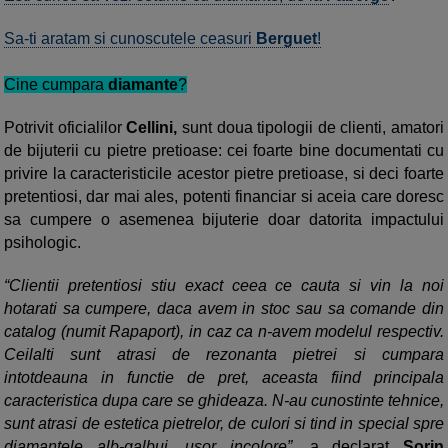
Sa-ti aratam si cunoscutele ceasuri
Berguet
!
Cine cumpara
diamante
?
Potrivit oficialilor
Cellini,
sunt doua tipologii de clienti, amatori
de bijuterii cu pietre pretioase: cei foarte bine documentati cu
privire la caracteristicile acestor pietre pretioase, si deci foarte
pretentiosi, dar mai ales, potenti financiar si aceia care doresc
sa cumpere o asemenea bijuterie doar datorita impactului
psihologic.
“Clientii pretentiosi stiu exact ceea ce cauta si vin la noi
hotarati sa cumpere, daca avem in stoc sau sa comande din
catalog (numit Rapaport), in caz ca n-avem modelul respectiv.
Ceilalti sunt atrasi de rezonanta pietrei si cumpara
intotdeauna in functie de pret, aceasta fiind principala
caracteristica dupa care se ghideaza. N-au cunostinte tehnice,
sunt atrasi de estetica pietrelor, de culori si tind in special spre
diamantele alb-galbui, usor incolore”
, a declarat
Sorin