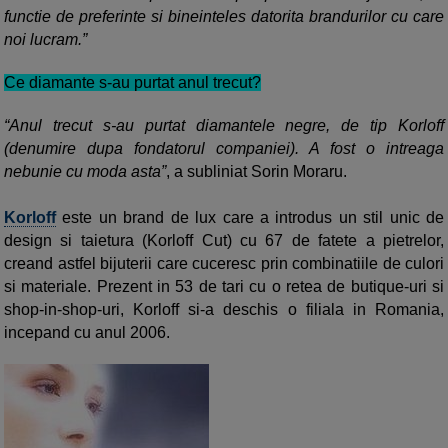
functie de preferinte si bineinteles datorita brandurilor cu care
noi lucram.”
Ce diamante s-au purtat anul trecut?
“Anul trecut s-au purtat diamantele negre, de tip Korloff
(denumire dupa fondatorul companiei). A fost o intreaga
nebunie cu moda asta”
, a subliniat Sorin Moraru.
Korloff
este un brand de lux care a introdus un stil unic de
design si taietura (Korloff Cut) cu 67 de fatete a pietrelor,
creand astfel bijuterii care cuceresc prin combinatiile de culori
si materiale. Prezent in 53 de tari cu o retea de butique-uri si
shop-in-shop-uri, Korloff si-a deschis o filiala in Romania,
incepand cu anul 2006.