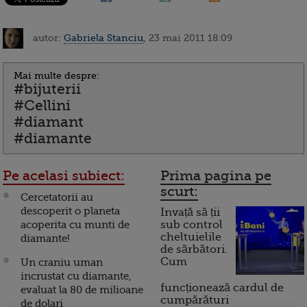
autor:
Gabriela Stanciu
, 23 mai 2011 18:09
Mai multe despre:
#bijuterii
#Cellini
#diamant
#diamante
Pe acelasi subiect:
Prima pagina pe
scurt:
Cercetatorii au
descoperit o planeta
Invață să ții
acoperita cu munti de
sub control
cheltuielile
diamante!
de sărbători.
Cum
Un craniu uman
incrustat cu diamante,
funcționează cardul de
evaluat la 80 de milioane
cumpărături
de dolari