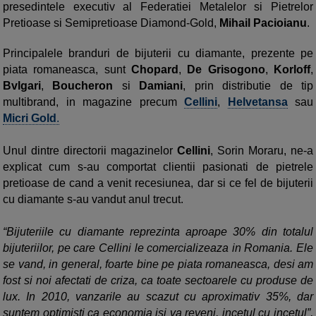
presedintele executiv al Federatiei Metalelor si Pietrelor
Pretioase si Semipretioase
Diamond-Gold
,
Mihail Pacioianu
.
Principalele branduri de bijuterii cu diamante, prezente pe
piata romaneasca, sunt
Chopard
,
De Grisogono
,
Korloff
,
Bvlgari
,
Boucheron
si
Damiani
, prin distributie de tip
multibrand, in magazine precum
Cellini
,
Helvetansa
sau
Micri Gold
.
Unul dintre directorii magazinelor
Cellini
, Sorin Moraru, ne-a
explicat cum s-au comportat clientii pasionati de pietrele
pretioase de cand a venit recesiunea, dar si ce fel de bijuterii
cu diamante s-au vandut anul trecut.
“Bijuteriile cu diamante reprezinta aproape 30% din totalul
bijuteriilor, pe care Cellini le comercializeaza in Romania. Ele
se vand, in general, foarte bine pe piata romaneasca, desi am
fost si noi afectati de criza, ca toate sectoarele cu produse de
lux. In 2010, vanzarile au scazut cu aproximativ 35%, dar
suntem optimisti ca economia isi va reveni, incetul cu incetul”,