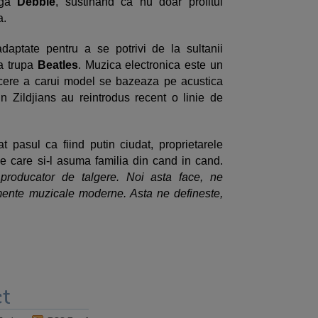
ga
Debbie
, sustinand ca nu doar profitul
a.
daptate pentru a se potrivi de la sultanii
a trupa
Beatles
. Muzica electronica este un
acere a carui model se bazeaza pe acustica
n Zildjians au reintrodus recent o linie de
at pasul ca fiind putin ciudat, proprietarele
e care si-l asuma familia din cand in cand.
producator de talgere. Noi asta face, ne
umente muzicale moderne. Asta ne defineste,
t