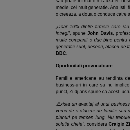
sau poate tocmai din cauza ei, busi
medie, cel mult generatie. Analistii 
o creeaza, a doua o conduce catre su
„Doar 16% dintre firmele care iau 
intregi
”, spune
John Davis
, profes
multe companii o duc bine pentru u
generatie sunt, deseori, afaceri de f
BBC
.
Oportunitati provocatoare
Familiie americane au tendinta de 
business-uri in care sa nu implice 
punct, Zildjians spune ca acest lucr
„Exista un avantaj al unui business
vorba de o afacere de familie sau n
planuri pe termen lung. Nu trebuie 
solutia cheie”,
considera
Craigie Zi