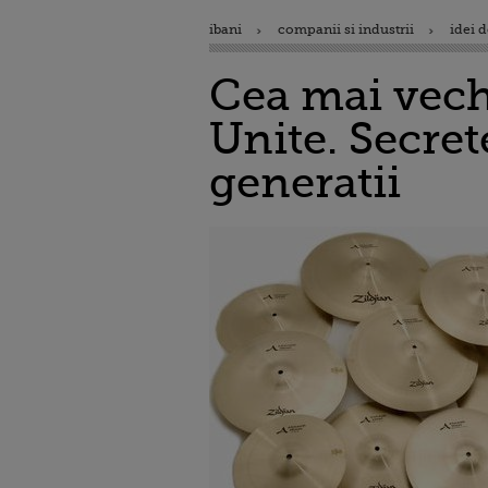
ibani
companii si industrii
idei d
Cea mai veche
Unite. Secre
generatii