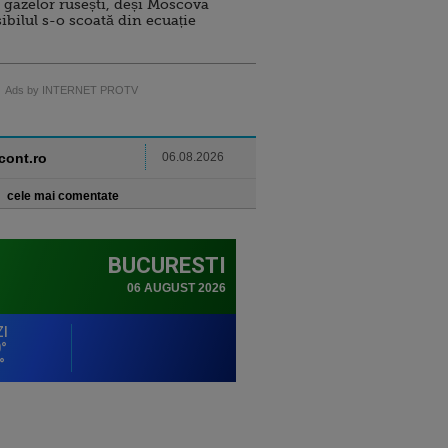
 gazelor rusești, deși Moscova
sibilul s-o scoată din ecuație
Ads by INTERNET PROTV
ncont.ro
06.08.2026
cele mai comentate