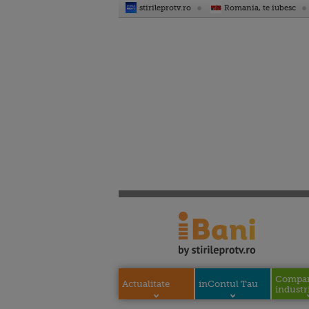
stirileprotv.ro
Romania, te iubesc
Compani
Actualitate
inContul Tau
industri