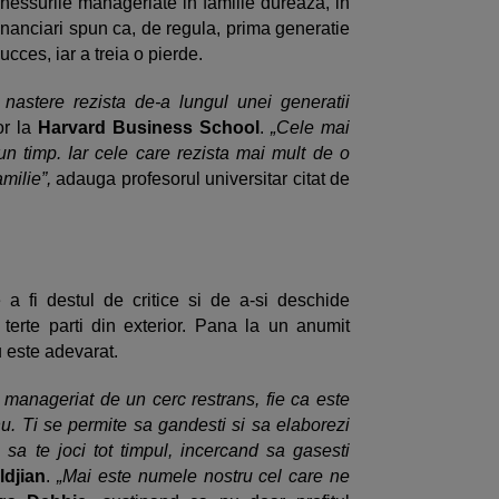
nessurile manageriate in familie dureaza, in
financiari spun ca, de regula, prima generatie
cces, iar a treia o pierde.
nastere rezista de-a lungul unei generatii
or la
Harvard Business School
.
„Cele mai
n timp. Iar cele care rezista mai mult de o
amilie”,
adauga profesorul universitar citat de
a fi destul de critice si de a-si deschide
terte parti din exterior. Pana la un anumit
u este adevarat.
 manageriat de un cerc restrans, fie ca este
u. Ti se permite sa gandesti si sa elaborezi
sa te joci tot timpul, incercand sa gasesti
ldjian
.
„Mai este numele nostru cel care ne