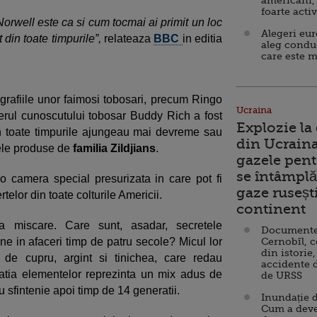
americani,
foarte acti
Norwell este ca si cum tocmai ai primit un loc
Alegeri eu
 din toate timpurile”,
relateaza
BBC
in editia
aleg condu
care este m
tografiile unor faimosi tobosari, precum Ringo
Ucraina
erul cunoscutului tobosar Buddy Rich a fost
Explozie la
din toate timpurile ajungeau mai devreme sau
din Ucraina
rele produse de
familia Zildjians
.
gazele pent
se întâmplă 
 o camera special presurizata in care pot fi
gaze ruseșt
elor din toate colturile Americii.
continent
ua miscare. Care sunt, asadar, secretele
Documente d
ne in afaceri timp de patru secole? Micul lor
Cernobîl, c
din istorie,
al de cupru, argint si tinichea, care redau
accidente 
natia elementelor reprezinta un mix adus de
de URSS
u sfintenie apoi timp de 14 generatii.
Inundație d
Cum a deve