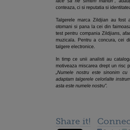
face sa ne simtim mandri”,
adau
conteaza, ci si reputatia si identitate
Talgerele marca Zildjian au fost a
otomani si pana la cei din faimoas
test pentru compania Zildjians, af
muzicala. Pentru a concura, cei di
talgere electronice.
In timp ce unii analisti au catalog
motiveaza miscarea drept un risc p
„Numele nostru este sinonim cu 
adaptam talgerele celorlalte instr
asta este numele nostru”.
Share it!
Connec