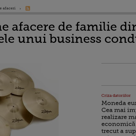
e afaceri
 afacere de familie din
tele unui business cond
Criza datoriilor
Moneda euro
Cea mai im
realizare m
economică 
trecut a sup