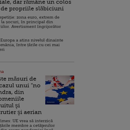
ale, dar rămâne un colos
de propriile slăbiciuni
repetiție: zona euro, extrem de
 la șocuri, în principal din
iilor. Avertisment îngrijorător
Europa a atins nivelul dinainte
omânia, între țările cu cei mai
eri
na
ște măsuri de
 cazul unui ”no
ndra, din
Domeniile
uitul şi
rutier şi aerian
imes: UE vrea să interzică
 țările membre a cetăţenilor