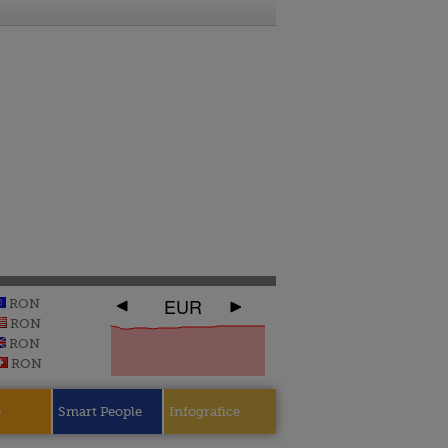
EUR
RON
RON
RON
RON
e
Smart People
Infografice