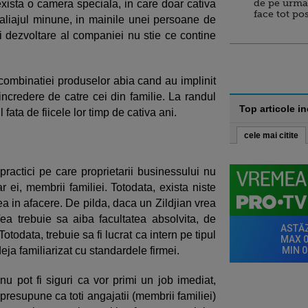
de pe urma
ista o camera speciala, in care doar cativa
face tot po
aliajul minune, in mainile unei persoane de
si dezvoltare al companiei nu stie ce contine
 combinatiei produselor abia cand au implinit
incredere de catre cei din familie. La randul
Top articole i
 fata de fiicele lor timp de cativa ani.
cele mai citite
practici pe care proprietarii businessului nu
r ei, membrii familiei. Totodata, exista niste
ea in afacere. De pilda, daca un Zildjian vrea
ea trebuie sa aiba facultatea absolvita, de
todata, trebuie sa fi lucrat ca intern pe tipul
deja familiarizat cu standardele firmei.
 nu pot fi siguri ca vor primi un job imediat,
 presupune ca toti angajatii (membrii familiei)