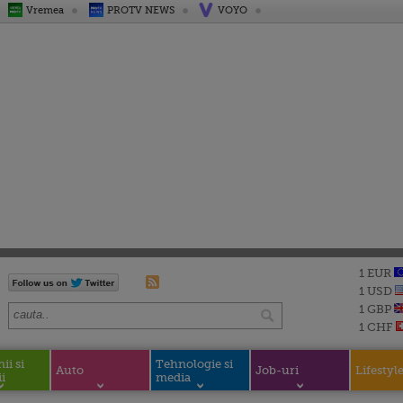
Vremea
PROTV NEWS
VOYO
1 EUR
1 USD
1 GBP
1 CHF
i si
Tehnologie si
Auto
Job-uri
Lifestyl
i
media