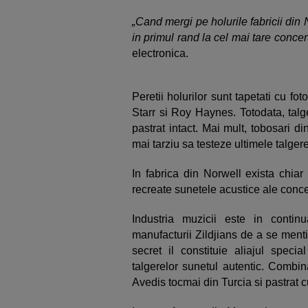
„Cand mergi pe holurile fabricii din 
in primul rand la cel mai tare concert
electronica.
Peretii holurilor sunt tapetati cu fo
Starr si Roy Haynes. Totodata, talg
pastrat intact. Mai mult, tobosari 
mai tarziu sa testeze ultimele talge
In fabrica din Norwell exista chiar
recreate sunetele acustice ale concert
Industria muzicii este in contin
manufacturii Zildjians de a se menti
secret il constituie aliajul speci
talgerelor sunetul autentic. Combi
Avedis tocmai din Turcia si pastrat c