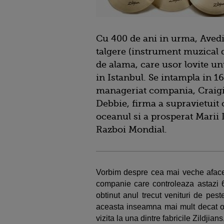
Cu 400 de ani in urma, Avedi
talgere (instrument muzical 
de alama, care usor lovite un
in Istanbul. Se intampla in 1
manageriat compania, Craigie
Debbie, firma a supravietuit c
oceanul si a prosperat Marii 
Razboi Mondial.
Vorbim despre cea mai veche afacere
companie care controleaza astazi 6
obtinut anul trecut venituri de pest
aceasta inseamna mai mult decat o a
vizita la una dintre fabricile Zildjians