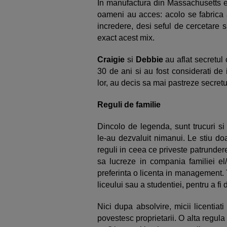
In manufactura din Massachusetts ex
oameni au acces: acolo se fabrica 
incredere, desi seful de cercetare 
exact acest mix.
Craigie
si
Debbie
au aflat secretul
30 de ani si au fost considerati de 
lor, au decis sa mai pastreze secretul
Reguli de familie
Dincolo de legenda, sunt trucuri si 
le-au dezvaluit nimanui. Le stiu doa
reguli in ceea ce priveste patrunder
sa lucreze in compania familiei el/
preferinta o licenta in management. To
liceului sau a studentiei, pentru a fi 
Nici dupa absolvire, micii licentiati
povestesc proprietarii. O alta regula