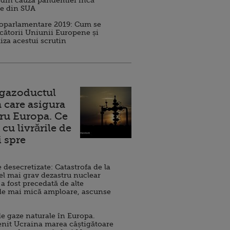
 din cauza pandemiei încă
ve din SUA
roparlamentare 2019: Cum se
cătorii Uniunii Europene și
iza acestui scrutin
 gazoductul
 care asigura
ru Europa. Ce
cu livrările de
i spre
esecretizate: Catastrofa de la
el mai grav dezastru nuclear
 a fost precedată de alte
de mai mică amploare, ascunse
e gaze naturale în Europa.
nit Ucraina marea câștigătoare