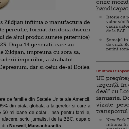
crize mondi
handicapat 
Istorie cu 
s Zildjian infiinta o manufactura de
vulnerabilă
cauza dator
de percutie, format din doua discuri
de la BCE
ul de altul produc sunete puternice)
Șomajul în 
623. Dupa 14 generatii care au
de criză. R
puțini șom
 Zildjian, impreuna cu sora sa,
aderii imperiilor, a strabatut
Depresiuni, dar si celui de-al Doilea
Uniunea Europea
UE pregăte
urgență, în
deal” cu Lo
ianuarie. 
 de familie din Statele Unite ale Americii,
vizate: pesc
5% din piata globala a talgerelor si care a
transportul 
e 50 milioane de dolari. Insa pentru familie,
facere, scriu jurnalistii de la BBC, dupa o
New York T
intrarea în
, din
Norwell
,
Massachusetts
.