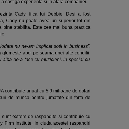
ru a castiga experienta si in afara companiei.
zinta Cady, fiica lui Debbie. Desi a fost
ra, Cady nu poate avea un superior tot din
a bine stabilita. Este cea mai buna practica
ie.
ciodata nu ne-am implicat sotii in business”
,
 glumeste apoi pe seama unei alte conditii:
 aiba de-a face cu muzicieni, in special cu
A contribuie anual cu 5,9 milioane de dolari
curi de munca pentru jumatate din forta de
ie sunt extrem de raspandite si contribuie cu
y Firm Institute. In ciuda acestei raspandiri