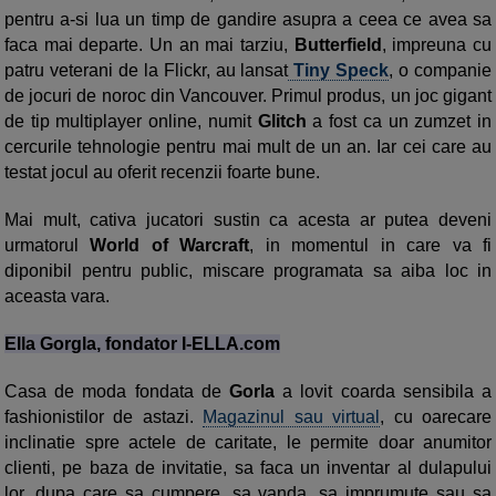
pentru a-si lua un timp de gandire asupra a ceea ce avea sa
faca mai departe. Un an mai tarziu,
Butterfield
, impreuna cu
patru veterani de la Flickr, au lansat
Tiny Speck
, o companie
de jocuri de noroc din Vancouver. Primul produs, un joc gigant
de tip multiplayer online, numit
Glitch
a fost ca un zumzet in
cercurile tehnologie pentru mai mult de un an. Iar cei care au
testat jocul au oferit recenzii foarte bune.
Mai mult, cativa jucatori sustin ca acesta ar putea deveni
urmatorul
World of Warcraft
, in momentul in care va fi
diponibil pentru public, miscare programata sa aiba loc in
aceasta vara.
Ella Gorgla, fondator I-ELLA.com
Casa de moda fondata de
Gorla
a lovit coarda sensibila a
fashionistilor de astazi.
Magazinul sau virtual
, cu oarecare
inclinatie spre actele de caritate, le permite doar anumitor
clienti, pe baza de invitatie, sa faca un inventar al dulapului
lor, dupa care sa cumpere, sa vanda, sa imprumute sau sa