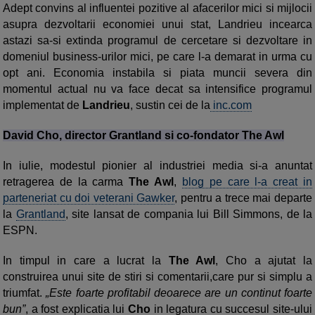
Adept convins al influentei pozitive al afacerilor mici si mijlocii
asupra dezvoltarii economiei unui stat, Landrieu incearca
astazi sa-si extinda programul de cercetare si dezvoltare in
domeniul business-urilor mici, pe care l-a demarat in urma cu
opt ani. Economia instabila si piata muncii severa din
momentul actual nu va face decat sa intensifice programul
implementat de
Landrieu
, sustin cei de la
inc.com
David Cho, director Grantland si co-fondator The Awl
In iulie, modestul pionier al industriei media si-a anuntat
retragerea de la carma
The Awl
,
blog pe care l-a creat in
parteneriat cu doi veterani Gawker
, pentru a trece mai departe
la
Grantland
, site lansat de compania lui Bill Simmons, de la
ESPN.
In timpul in care a lucrat la
The Awl
, Cho a ajutat la
construirea unui site de stiri si comentarii,care pur si simplu a
triumfat.
„Este foarte profitabil deoarece are un continut foarte
bun”
, a fost explicatia lui
Cho
in legatura cu succesul site-ului