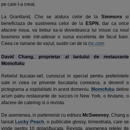
pe care l-a creat.
La Grantland, Cho se alatura celor de la
Simmons
si
beneficiaza de sustinerea celor de la
ESPN
, dar ca orice
afacere noua, va trebui sa-si dovedeasca lui insusi ca noul
business este intr-adevar o sursa excelenta de facut bani.
Ceea ce ramane de vazut, sustin cei de la
inc.com
David Chang, proprietar al lantului de restaurante
Momofuku
Rebelul bucatar-sef, cunoscut in special pentru preferintele
sale in ceea ce priveste bucataria coreeana, a devenit o
pictograma a ospitalitatii in acest domeniu.
Momofuku
detine
acum patru restaurante de succes in New York, o brutarie, o
afacere de catering si o revista.
De asemenea, in parteneriat cu editura
McSweeney
, Chang a
lansat
Lucky Peach
, o publicatie glossy, trimestriala, care se
vinde pentru 10 dolari/bucata. Revista, asemenea retelei de