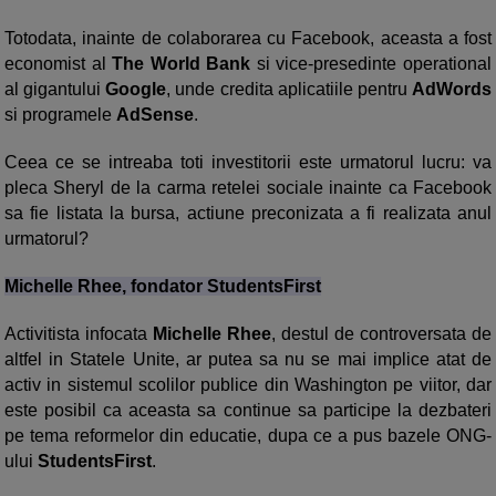
Totodata, inainte de colaborarea cu Facebook, aceasta a fost
economist al
The World Bank
si vice-presedinte operational
al gigantului
Google
, unde credita aplicatiile pentru
AdWords
si programele
AdSense
.
Ceea ce se intreaba toti investitorii este urmatorul lucru: va
pleca Sheryl de la carma retelei sociale inainte ca Facebook
sa fie listata la bursa, actiune preconizata a fi realizata anul
urmatorul?
Michelle Rhee, fondator StudentsFirst
Activitista infocata
Michelle Rhee
, destul de controversata de
altfel in Statele Unite, ar putea sa nu se mai implice atat de
activ in sistemul scolilor publice din Washington pe viitor, dar
este posibil ca aceasta sa continue sa participe la dezbateri
pe tema reformelor din educatie, dupa ce a pus bazele ONG-
ului
StudentsFirst
.