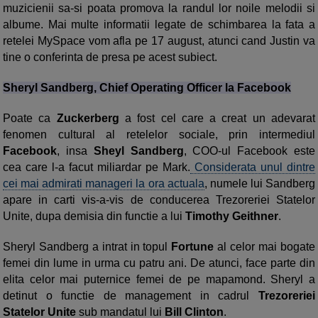
muzicienii sa-si poata promova la randul lor noile melodii si
albume. Mai multe informatii legate de schimbarea la fata a
retelei MySpace vom afla pe 17 august, atunci cand Justin va
tine o conferinta de presa pe acest subiect.
Sheryl Sandberg, Chief Operating Officer la Facebook
Poate ca
Zuckerberg
a fost cel care a creat un adevarat
fenomen cultural al retelelor sociale, prin intermediul
Facebook
, insa
Sheyl Sandberg
, COO-ul Facebook este
cea care l-a facut miliardar pe Mark.
Considerata unul dintre
cei mai admirati manageri la ora actuala
, numele lui Sandberg
apare in carti vis-a-vis de conducerea Trezoreriei Statelor
Unite, dupa demisia din functie a lui
Timothy Geithner
.
Sheryl Sandberg a intrat in topul
Fortune
al celor mai bogate
femei din lume in urma cu patru ani. De atunci, face parte din
elita celor mai puternice femei de pe mapamond. Sheryl a
detinut o functie de management in cadrul
Trezoreriei
Statelor Unite
sub mandatul lui
Bill Clinton
.