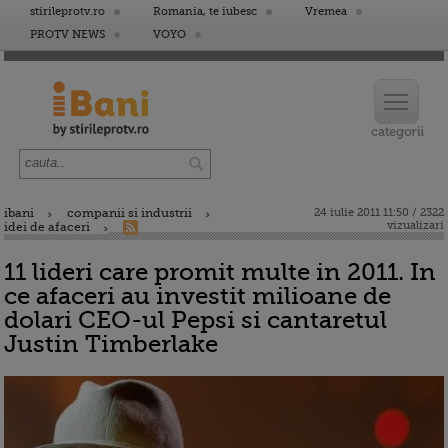
stirileprotv.ro
Romania, te iubesc
Vremea
PROTV NEWS
VOYO
ibani
companii si industrii
24 iulie 2011 11:50 / 2322
vizualizari
idei de afaceri
11 lideri care promit multe in 2011. In
ce afaceri au investit milioane de
dolari CEO-ul Pepsi si cantaretul
Justin Timberlake