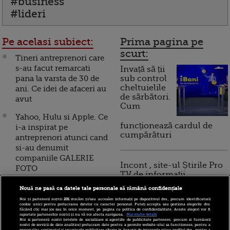
#business
#lideri
Pe acelasi subiect:
Prima pagina pe
scurt:
Tineri antreprenori care
s-au facut remarcati
Invață să ții
pana la varsta de 30 de
sub control
cheltuielile
ani. Ce idei de afaceri au
de sărbători.
avut
Cum
Yahoo, Hulu si Apple. Ce
funcționează cardul de
i-a inspirat pe
cumpărături
antreprenori atunci cand
si-au denumit
companiile GALERIE
Incont , site-ul Știrile Pro
FOTO
TV de informații
economice și educație
Lectii antreprenoriale cu
Nouă ne pasă ca datele tale personale să rămână confidențiale
financiară, a devenit iBani
limonada. Cum au
Noi și partenerii noștri
201
stocăm și/sau accesăm informații pe dispozitivul dvs., precum identificatorii
cookie unici pentru prelucrarea datelor cu caracter personal. Puteți accepta sau gestiona alegerile dvs.
sarbatorit americanii 4
făcând clic mai jos sau în orice moment, pe pagina cu politica de confidențialitate. Aceste alegeri vor fi
raportate partenerilor noștri și nu vă vor afecta navigarea.
Mai multe detalii
iulie. VIDEO
Noi si partenerii nostri (retelele de socializare si agentiile de publicitate partenere, precum si furnizorii
10 reguli pentru decizii
nostri de servicii de date analitice) prelucram date pentru a permite website-ului sa functioneze, pentru a
personaliza continutul si anunturile publicitare afisate in functie de interesele si/sau profilul dvs., pentru a