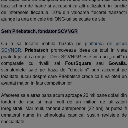
faca schimb de haine si accesorii cu alti utilizatori, in functie
de interesele fiecaruia. 10% din valoarea fiecarei tranzactii
ajunge la una din cele trei ONG-uri selectate de site.
Seth Priebatsch, fondator SCVNGR
Cu a sa locatie mobila bazata pe
platforma de jocuri
SCVNGR
,
Priebatsch
promoveaza ideea ca totul in viata
poate fi jucat ca un joc. Desi SCVNGR este inca un „copil” in
comparatie cu rivalii sai
FourSquare
sau
Gowalla
,
stimulentele sale pe baza de "check-in" pun accentul pe
loialitate, lucru despre care Priebatsch crede ca ii va oferi un
avantaj major in fata competitorilor.
Afacerea sa a atras pana acum aproape 20 milioane dolari din
fonduri de risc si mai mult de un milion de utilizatori
inregistrati. Mai mult, tanarul antreprenor (22 ani) ar putea fi
urmatorul nume in tehnologia casnica, sustin revistele de
specialitate.