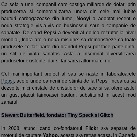
Ca sefa a unei companii care castiga miliarde de dolari prin
producerea si comercializarea unora din cele mai iubite
bauturi carbogazoase din lume,
Nooyi
a adoptat recent o
noua strategie vis-a-vis de businessul sau: o campanie de
sanatate. De cand Pepsi a devenit al doilea recrutor la nivel
mondial, Indra are o noua misiune: sa demonstreze ca toate
produsele ce fac parte din brandul Pepsi pot face parte dintr-
un stil de viata sanatos. Asta a insemnat diversificarea
produselor existente, dar si lansarea altor marci noi.
Cel mai important proiect al sau se naste in laboratoarele
Pepsi
, acolo unde oamenii de stiinta de la Pepsi incearca sa
dezvolte mici cristale de cristalelor de sare si sa ofere astfel
un gust placut faimoasei bauturi, substituind in acest mod
zaharul.
Stewart Butterfield, fondator Tiny Speck si Glitch
In 2008, atunci cand co-fondatorul
Flickr
s-a separat de
motorul de cautare
Yahoo
, acesta s-a retras acasa, in Canada