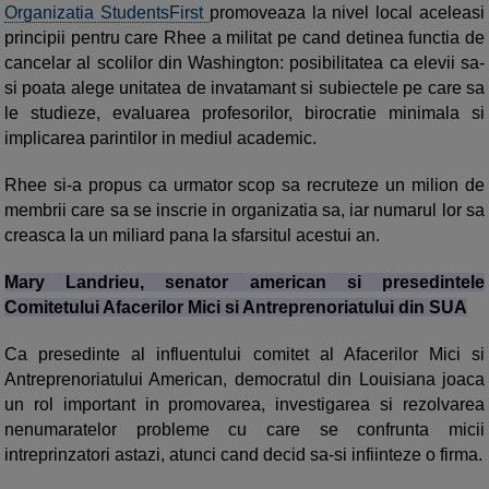
Organizatia StudentsFirst
promoveaza la nivel local aceleasi
principii pentru care Rhee a militat pe cand detinea functia de
cancelar al scolilor din Washington: posibilitatea ca elevii sa-
si poata alege unitatea de invatamant si subiectele pe care sa
le studieze, evaluarea profesorilor, birocratie minimala si
implicarea parintilor in mediul academic.
Rhee si-a propus ca urmator scop sa recruteze un milion de
membrii care sa se inscrie in organizatia sa, iar numarul lor sa
creasca la un miliard pana la sfarsitul acestui an.
Mary Landrieu, senator american si presedintele
Comitetului Afacerilor Mici si Antreprenoriatului din SUA
Ca presedinte al influentului comitet al Afacerilor Mici si
Antreprenoriatului American, democratul din Louisiana joaca
un rol important in promovarea, investigarea si rezolvarea
nenumaratelor probleme cu care se confrunta micii
intreprinzatori astazi, atunci cand decid sa-si infiinteze o firma.