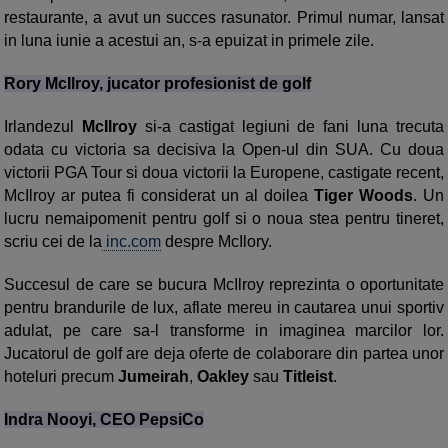
restaurante, a avut un succes rasunator. Primul numar, lansat
in luna iunie a acestui an, s-a epuizat in primele zile.
Rory McIlroy, jucator profesionist de golf
Irlandezul
McIlroy
si-a castigat legiuni de fani luna trecuta
odata cu victoria sa decisiva la Open-ul din SUA. Cu doua
victorii PGA Tour si doua victorii la Europene, castigate recent,
McIlroy ar putea fi considerat un al doilea
Tiger Woods
. Un
lucru nemaipomenit pentru golf si o noua stea pentru tineret,
scriu cei de la
inc.com
despre McIlory.
Succesul de care se bucura McIlroy reprezinta o oportunitate
pentru brandurile de lux, aflate mereu in cautarea unui sportiv
adulat, pe care sa-l transforme in imaginea marcilor lor.
Jucatorul de golf are deja oferte de colaborare din partea unor
hoteluri precum
Jumeirah
,
Oakley
sau
Titleist
.
Indra Nooyi, CEO PepsiCo