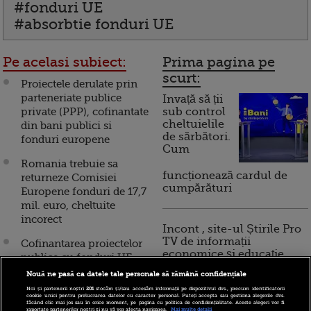
#fonduri UE
#absorbtie fonduri UE
Pe acelasi subiect:
Prima pagina pe
scurt:
Proiectele derulate prin
parteneriate publice
Invață să ții
private (PPP), cofinantate
sub control
cheltuielile
din bani publici si
de sărbători.
fonduri europene
Cum
Romania trebuie sa
funcționează cardul de
returneze Comisiei
cumpărături
Europene fonduri de 17,7
mil. euro, cheltuite
incorect
Incont , site-ul Știrile Pro
TV de informații
Cofinantarea proiectelor
economice și educație
publice cu fonduri UE
financiară, a devenit iBani
revine la 15%, din martie,
Nouă ne pasă ca datele tale personale să rămână confidențiale
dupa incheierea
Noi și partenerii noștri
201
stocăm și/sau accesăm informații pe dispozitivul dvs., precum identificatorii
cookie unici pentru prelucrarea datelor cu caracter personal. Puteți accepta sau gestiona alegerile dvs.
acordului cu CE
făcând clic mai jos sau în orice moment, pe pagina cu politica de confidențialitate. Aceste alegeri vor fi
10 reguli pentru decizii
raportate partenerilor noștri și nu vă vor afecta navigarea.
Mai multe detalii