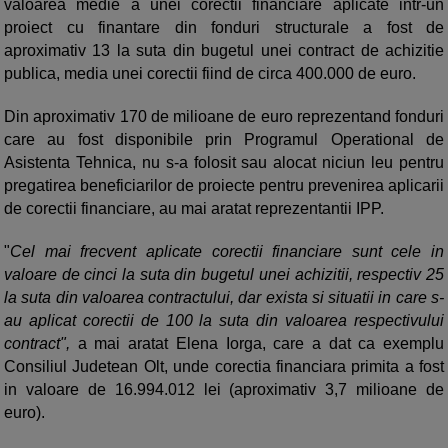
valoarea medie a unei corectii financiare aplicate intr‐un
proiect cu finantare din fonduri structurale a fost de
aproximativ 13 la suta din bugetul unei contract de achizitie
publica, media unei corectii fiind de circa 400.000 de euro.
Din aproximativ 170 de milioane de euro reprezentand fonduri
care au fost disponibile prin Programul Operational de
Asistenta Tehnica, nu s-a folosit sau alocat niciun leu pentru
pregatirea beneficiarilor de proiecte pentru prevenirea aplicarii
de corectii financiare, au mai aratat reprezentantii IPP.
"
Cel mai frecvent aplicate corectii financiare sunt cele in
valoare de cinci la suta din bugetul unei achizitii, respectiv 25
la suta din valoarea contractului, dar exista si situatii in care s‐
au aplicat corectii de 100 la suta din valoarea respectivului
contract",
a mai aratat Elena Iorga, care a dat ca exemplu
Consiliul Judetean Olt, unde corectia financiara primita a fost
in valoare de 16.994.012 lei (aproximativ 3,7 milioane de
euro).