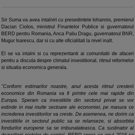
Sir Suma va avea intalniri cu presedintele Iohannis, premierul
Dacian Ciolos, ministrul Finantelor Publice si guvernatorul
BERD pentru Romania, Anca Paliu Dragu, guvernatorul BNR,
Mugur Isarescu, dar si cu alte oficialitati la nivel inalt.
El se va intalni si cu reprezentanti ai comunitatii de afaceri
pentru a discuta despre climatul investitional, ritmul reformelor
si situatia economica generala.
"Conform estimarilor noastre, anul acesta ritmul cresterii
economice din Romania va fi printre cele mai rapide din
Europa. Speram ca investitiile din sectorul privat se vor
extinde in mai multe sectoare ale economiei, pe masura ce
increderea investitorilor va creste. De asemenea, ne dorim ca
investitiile in sectorul public sa se relanseze, si absorbtia
fondurilor europene sa se imbunatateasca. Ca sustinator al
dezvoltarii pietelor de capital, BERD spera ca anul 2016 sa