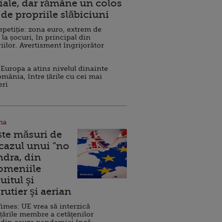
ale, dar rămâne un colos
de propriile slăbiciuni
repetiție: zona euro, extrem de
 la șocuri, în principal din
iilor. Avertisment îngrijorător
Europa a atins nivelul dinainte
omânia, între țările cu cei mai
eri
na
ște măsuri de
 cazul unui ”no
ndra, din
Domeniile
uitul şi
rutier şi aerian
imes: UE vrea să interzică
 țările membre a cetăţenilor