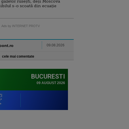
 gazelor rusești, deși Moscova
sibilul s-o scoată din ecuație
Ads by INTERNET PROTV
ncont.ro
09.08.2026
cele mai comentate