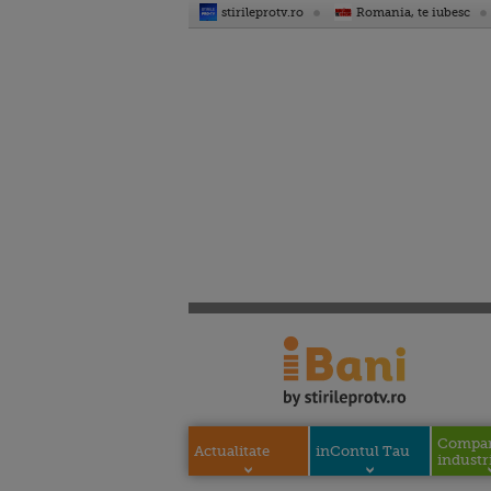
stirileprotv.ro
Romania, te iubesc
Compani
Actualitate
inContul Tau
industri