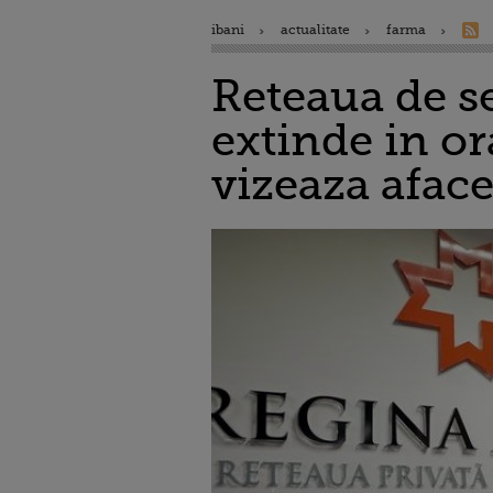
ibani
actualitate
farma
Reteaua de s
extinde in or
vizeaza aface