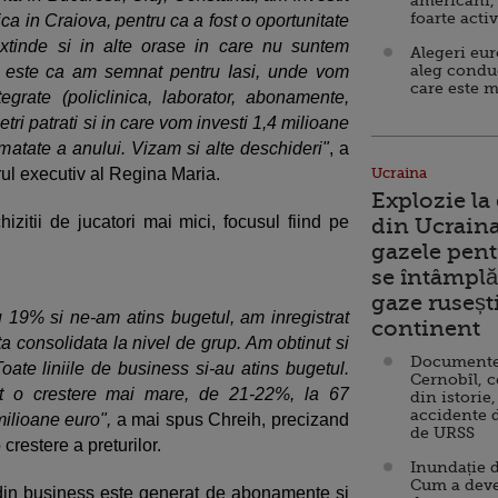
americani,
foarte acti
ca in Craiova, pentru ca a fost o oportunitate
xtinde si in alte orase in care nu suntem
Alegeri eu
aleg condu
 este ca am semnat pentru Iasi, unde vom
care este m
egrate (policlinica, laborator, abonamente,
tri patrati si in care vom investi 1,4 milioane
matate a anului. Vizam si alte deschideri"
, a
rul executiv al Regina Maria.
Ucraina
Explozie la
izitii de jucatori mai mici, focusul fiind pe
din Ucraina
gazele pent
se întâmplă 
gaze ruseșt
u 19% si ne-am atins bugetul, am inregistrat
continent
ta consolidata la nivel de grup. Am obtinut si
Documente d
te liniile de business si-au atins bugetul.
Cernobîl, c
t o crestere mai mare, de 21-22%, la 67
din istorie,
accidente 
ilioane euro",
a mai spus Chreih, precizand
de URSS
 crestere a preturilor.
Inundație d
Cum a deve
 din business este generat de abonamente si