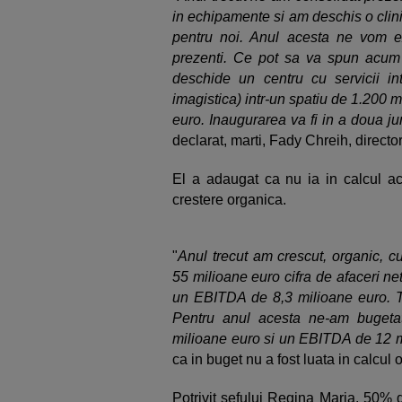
in echipamente si am deschis o clini
pentru noi. Anul acesta ne vom e
prezenti. Ce pot sa va spun acum
deschide un centru cu servicii int
imagistica) intr-un spatiu de 1.200 me
euro. Inaugurarea va fi in a doua ju
declarat, marti, Fady Chreih, directo
El a adaugat ca nu ia in calcul ach
crestere organica.
"
Anul trecut am crescut, organic, c
55 milioane euro cifra de afaceri ne
un EBITDA de 8,3 milioane euro. Toa
Pentru anul acesta ne-am bugeta
milioane euro si un EBITDA de 12 m
ca in buget nu a fost luata in calcul o
Potrivit sefului Regina Maria, 50%