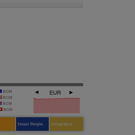
EUR
RON
RON
RON
RON
e
Smart People
Infografice