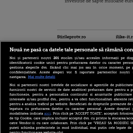
investitie de sapte milioane eur
Stirileprotv.ro
ilike-it.
Nouă ne pasă ca datele tale personale să rămână con
Noi și partenerii noștri
201
stocăm și/sau accesăm informații pe disp
identificatorii cookie unici pentru prelucrarea datelor cu caracter person
gestiona alegerile dvs. făcând clic mai jos sau în orice moment, pe 
confidențialitate. Aceste alegeri vor fi raportate partenerilor noștr
navigarea.
Mai multe detalii
Noi si partenerii nostri (retelele de socializare si agentiile de publicita
Care este mâncarea
furnizorii nostri de servicii de date analitice) prelucram date pentru a p
preferată a lui Florin
functioneze, pentru a personaliza continutul si anunturile publicitare
Dumitrescu. Juratul
interesele si/sau profilul dvs., pentru a va oferi functionalitati aferente ret
MastrerChef a vorbit despre
pentru a analiza traficul pe website. Beneficiati de drepturile prevazute de
începuturile în bucătărie
legatura cu prelucrarea datelor cu caracter personal. Aceste drepturi 
Horoscop 9 august 2026, cu
aici
modalitatea indicata
. Prin click pe “ACCEPT TOATE”, acceptati folosire
Neti Sandu. Încep să vină
de tip Cookie, care implica inclusiv acceptul dvs. cu privire la stocarea/acc
bani în cont
catre Vendor-ii cu care colaboram. Prin click pe “VREAU SA MODIFIC 
puteti schimba preferintele in mod individual, mai putin cele legate de 
Elon Musk a refuzat accesul
pentru functionarea website-ului.