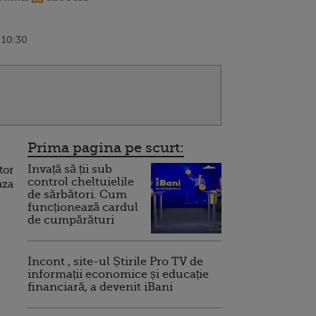
 10:30
Prima pagina pe scurt:
Invață să ții sub
tor
control cheltuielile
aza
de sărbători. Cum
funcționează cardul
de cumpărături
Incont , site-ul Știrile Pro TV de
informații economice și educație
financiară, a devenit iBani