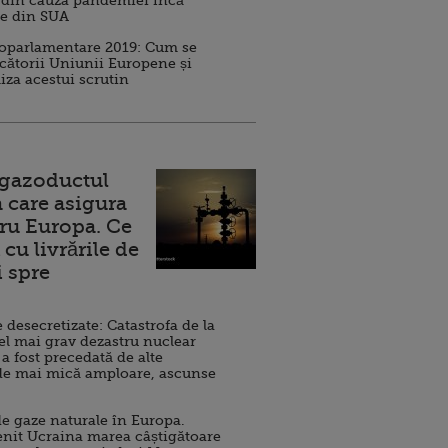
 din cauza pandemiei încă
ve din SUA
roparlamentare 2019: Cum se
cătorii Uniunii Europene și
iza acestui scrutin
 gazoductul
 care asigura
ru Europa. Ce
cu livrările de
i spre
esecretizate: Catastrofa de la
el mai grav dezastru nuclear
 a fost precedată de alte
de mai mică amploare, ascunse
e gaze naturale în Europa.
nit Ucraina marea câștigătoare