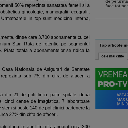
de pe urma
 domenii 50% reprezinta sanatatea femeii si a
face tot po
obstretica gincologie, mamografii, ecografii,
ii. Urmatoarele in top sunt medicina interna,
mente, dintre care 3.700 abonamente cu cel
mium Star. Rata de retentie pe segmentul
Top articole i
. Piata totala a abonamentelor se ridica la
cele mai citite
u Casa Nationala de Asigurari de Sanatate
 reprezinta sub 7% din cifra de afaceri a
din 21 de policlinici, patru spitale, doua
e, cinci centre de imagistica, 7 laboratoare
 stem si peste 140 de policlinici partenere la
irca 27% din cifra de afaceri.
ti, dupa ce anul trecut a angajat circa 300