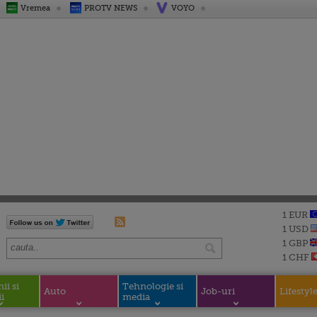
Vremea
PROTV NEWS
VOYO
1 EUR
1 USD
1 GBP
1 CHF
i si
Tehnologie si
Auto
Job-uri
Lifestyl
i
media