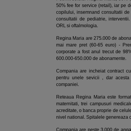
50% fee for service (retail), iar pe
copilului, insemnand consultatii de 
consultatii de pediatrie, intervent
ORL si oftalmologia.
Regina Maria are 275.000 de abona
mai mare pret (60-65 euro) - Pre
corporate a fost anul trecut de 98%
600.000-650.000 de abonamente.
Compania are incheiat contract c
pentru unele sevicii , dar acesta
companiei.
Reteaua Regina Maria este formata 
maternitati, trei campusuri medical
acreditate, o banca proprie de celule
nivel national. Spitalele genereaza c
Compania are peste 3.000 de angaja