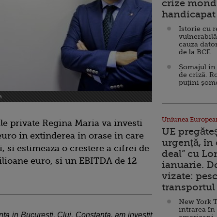
crize mondi
handicapat 
Istorie cu 
vulnerabilă
cauza dator
de la BCE
Șomajul în 
de criză. R
puțini șom
a
Uniunea Europea
e private Regina Maria va investi
UE pregăte
euro in extinderea in orase in care
urgență, în
, si estimeaza o crestere a cifrei de
deal” cu Lo
milioane euro, si un EBITDA de 12
ianuarie. 
vizate: pesc
transportul 
New York T
intrarea în
ta in Bucuresti, Cluj, Constanta, am investit