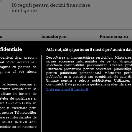
o
10 reguli pentru decizii financiare
inteligente
ro
foodstory.ro
Procinema.ro
fidențiale
Atât noi, cât și partenerii noștri prelucrăm dat
ozitivul dvs., precum
Dezvoltarea și îmbunătățirea serviciilor. Măsurarea
și/sau accesarea informațiilor de pe un dispoziti
al. Puteți accepta sau
selectarea conținutului personalizat. Crearea prof
pagina cu politica de
Utilizarea profilurilor pentru selectarea publicității
i și nu vă vor afecta
pentru publicitate personalizată. Măsurarea perfo
publicului prin statistici sau combinații de date di
(P) Descoperă Lumea
limitate pentru a selecta publicitatea. Utilizarea
Banditul zburător,
Evenimentelor din România
conținutul. Date precise de geolocație și identificarea
te partenere, precum si
prolific spărgător
cu Transilvania Events!
ermite website-ului sa
din Canada
Listă parteneri (furnizori)
 afisate in functie de
(P) Raku, gaming intens și o
Nikolaj Coster-Wa
elelor de socializare si
pauză binemeritată cu...
Urzeala Tronurilor
pizza Guseppe
 art. 15-22 din GDPR in
Annabelle Wallis,
pot fi exercitate prin
lui Sebastian Stan,
(P) Poți folosi bonurile de
a tuturor Tehnologiilor
prinși într-o curs
masă pentru a comanda
esarea informatiilor de
mâncare acasă? Lista
Emoții intense pe
SETARILE INDIVIDUAL”
aplicațiilor care le acceptă
Sebastian Stan! Iub
cookie strict necesare
Annabelle, l-a făcu