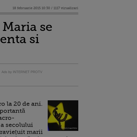
18 februarie 2015 10:30 / 1117 vizualizari
 Maria se
enta si
Ads by INTERNET PROTV
 la 20 de ani.
portantă
acro-
a secolului
raviețuit marii