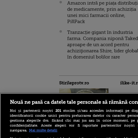
Amazon intră pe piața distribuți
de medicamente, prin achiziția
unei mici farmacii online,
PillPack
Tranzacție gigant în industria
farma. Compania niponă Taked
aproape de un acord pentru
achiziţionarea Shire, lider globa
în domeniul bolilor rare
Stirileprotv.ro
ilike-it.
Nouă ne pasă ca datele tale personale să rămână con
Noi și partenerii noștri
201
stocăm și/sau accesăm informații pe disp
identificatorii cookie unici pentru prelucrarea datelor cu caracter person
gestiona alegerile dvs. făcând clic mai jos sau în orice moment, pe 
Pericolul nevăzut din
confidențialitate. Aceste alegeri vor fi raportate partenerilor noștr
paharele cu cocktail: O
navigarea.
Mai multe detalii
femeie are vezicule „de