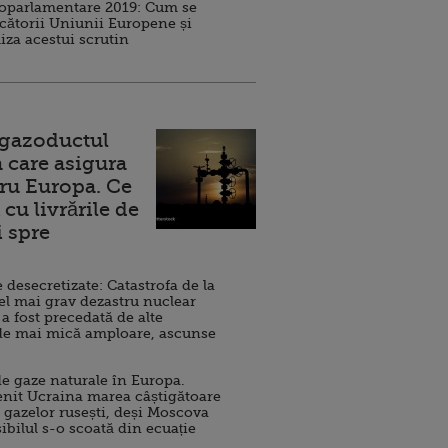
roparlamentare 2019: Cum se
cătorii Uniunii Europene și
iza acestui scrutin
 gazoductul
 care asigura
ru Europa. Ce
cu livrările de
i spre
esecretizate: Catastrofa de la
el mai grav dezastru nuclear
 a fost precedată de alte
de mai mică amploare, ascunse
e gaze naturale în Europa.
nit Ucraina marea câștigătoare
 gazelor rusești, deși Moscova
sibilul s-o scoată din ecuație