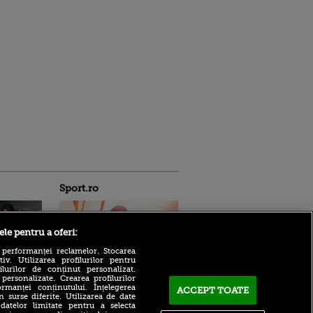
Sport.ro
ele pentru a oferi:
 performanței reclamelor. Stocarea
v. Utilizarea profilurilor pentru
ilurilor de conținut personalizat.
 personalizate. Crearea profilurilor
Giovanni Becali îl
rmanței conținutului. Înțelegerea
ACCEPT TOATE
 cel mai
temperează pe favoritul lui
n surse diferite. Utilizarea de date
 de bănci
Gigi Becali de la FCSB: „Mi
 datelor limitate pentru a selecta