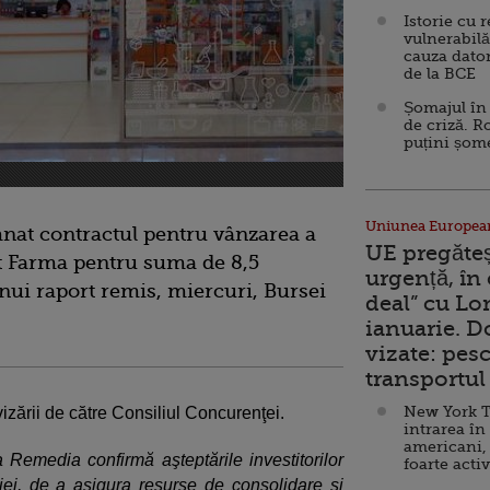
Istorie cu 
vulnerabilă
cauza dator
de la BCE
Șomajul în 
de criză. R
puțini șom
Uniunea Europea
at contractul pentru vânzarea a
UE pregăte
t Farma pentru suma de 8,5
urgență, în
ui raport remis, miercuri, Bursei
deal” cu Lo
ianuarie. 
vizate: pesc
transportul 
New York T
zării de către Consiliul Concurenţei.
intrarea în
americani,
Remedia confirmă aşteptările investitorilor
foarte acti
iei, de a asigura resurse de consolidare şi