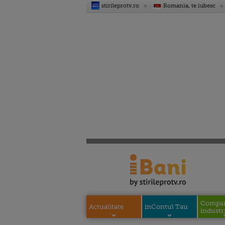
stirileprotv.ro
Romania, te iubesc
Compani
Actualitate
inContul Tau
industri