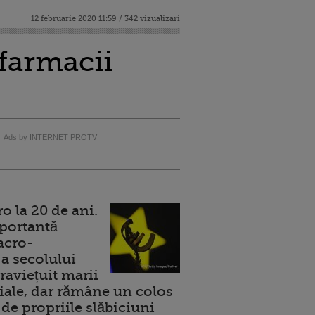
12 februarie 2020 11:59 / 342 vizualizari
 farmacii
Ads by INTERNET PROTV
 la 20 de ani.
portantă
acro-
a secolului
raviețuit marii
ale, dar rămâne un colos
de propriile slăbiciuni