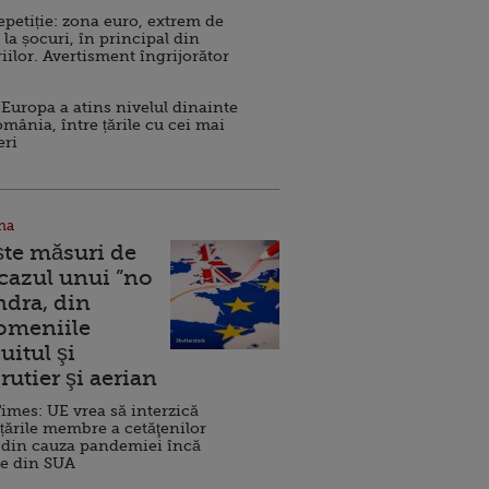
repetiție: zona euro, extrem de
 la șocuri, în principal din
iilor. Avertisment îngrijorător
Europa a atins nivelul dinainte
omânia, între țările cu cei mai
eri
na
ște măsuri de
 cazul unui ”no
ndra, din
Domeniile
uitul şi
rutier şi aerian
imes: UE vrea să interzică
 țările membre a cetăţenilor
 din cauza pandemiei încă
ve din SUA