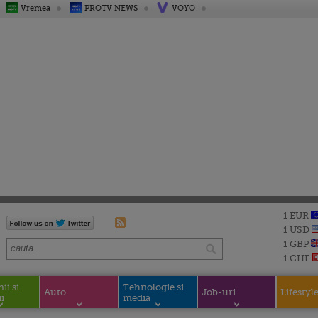
Vremea
PROTV NEWS
VOYO
1 EUR
1 USD
1 GBP
1 CHF
i si
Tehnologie si
Auto
Job-uri
Lifestyl
i
media