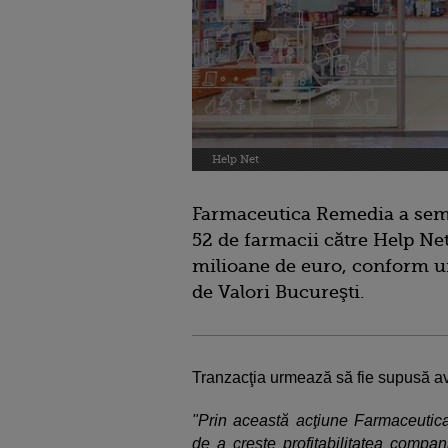
Help Net
Farmaceutica Remedia a semn
52 de farmacii către Help Ne
milioane de euro, conform un
de Valori Bucureşti.
Tranzacţia urmează să fie supusă avi
"Prin această acţiune Farmaceutica 
de a creşte profitabilitatea compan