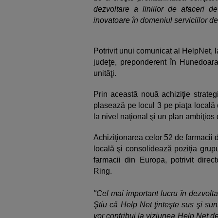
dezvoltare a liniilor de afaceri de
inovatoare în domeniul serviciilor d
Potrivit unui comunicat al HelpNet, 
judeţe, preponderent în Hunedoara
unităţi.
Prin această nouă achiziţie strateg
plasează pe locul 3 pe piaţa locală 
la nivel naţional şi un plan ambiţios 
Achiziţionarea celor 52 de farmacii
locală şi consolidează poziţia grup
farmacii din Europa, potrivit dire
Ring.
"Cel mai important lucru în dezvolta
Ştiu că Help Net ţinteşte sus şi su
vor contribui la viziunea Help Net de