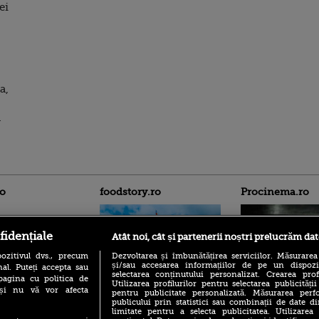
ei
a,
l
ro
foodstory.ro
Procinema.ro
fidențiale
Atât noi, cât și partenerii noștri prelucrăm dat
ozitivul dvs., precum
Dezvoltarea și îmbunătățirea serviciilor. Măsurarea
și/sau accesarea informațiilor de pe un dispoziti
al. Puteți accepta sau
selectarea conținutului personalizat. Crearea prof
pagina cu politica de
Utilizarea profilurilor pentru selectarea publicității
i și nu vă vor afecta
pentru publicitate personalizată. Măsurarea perfo
(P) Descoperă Lumea
Banditul zburător,
publicului prin statistici sau combinații de date di
Evenimentelor din România
prolific spărgător
limitate pentru a selecta publicitatea. Utilizarea
cu Transilvania Events!