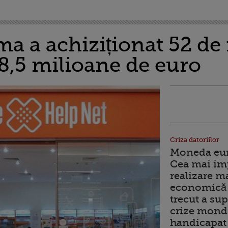
a a achiziționat 52 de
8,5 milioane de euro
Criza datoriilor
Moneda euro
Cea mai im
realizare m
economică 
trecut a sup
crize mondi
handicapat 