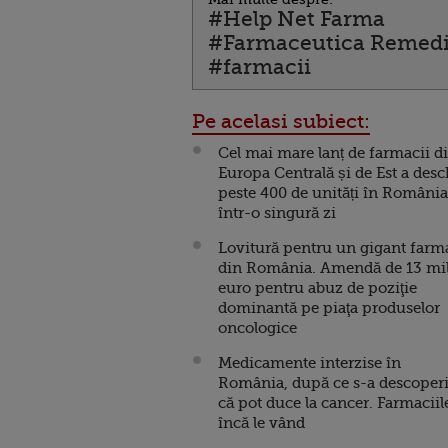
#Help Net Farma
#Farmaceutica Remed
#farmacii
Pe acelasi subiect:
Cel mai mare lanț de farmacii d
Europa Centrală și de Est a desc
peste 400 de unități în România
într-o singură zi
Lovitură pentru un gigant farm
din România. Amendă de 13 mil
euro pentru abuz de poziţie
dominantă pe piaţa produselor
oncologice
Medicamente interzise în
România, după ce s-a descoperi
că pot duce la cancer. Farmaciil
încă le vând