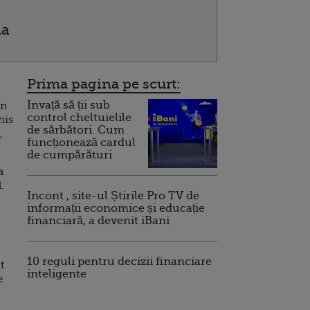
ia
Prima pagina pe scurt:
Invață să ții sub
in
control cheltuielile
his
de sărbători. Cum
,
funcționează cardul
de cumpărături
a
.
Incont , site-ul Știrile Pro TV de
informații economice și educație
financiară, a devenit iBani
10 reguli pentru decizii financiare
t
inteligente
e