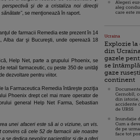
Alegeri eu
 perspectivă şi de a cristaliza noi direcţii
aleg condu
care este m
e sănătate"
, se menţionează în raport.
lanţul de farmacii Remedia este prezent în 14
Ucraina
, Alba dar şi Bucureşti, unde operează 18
Explozie la
din Ucraina
gazele pent
ică, Help Net, parte a grupului Phoenix, se
se întâmplă 
de retail farmaceutic, cu peste 350 de unităţi
gaze ruseșt
de dezvoltare pentru viitor.
continent
 de la Farmaceutica Remedia întăreşte poziţia
Documente d
Cernobîl, c
ului Phoenix drept cel mai mare operator de
din istorie,
ctorului general Help Net Farma, Sebastian
accidente 
de URSS
Inundație d
Cum a deve
rea unei afaceri este să ai o viziune, un vis.
de pe urma
nt convins că cele 52 de farmacii ale noastre
face tot po
 a se dedica nevoilor pacienţilor şi de a oferi