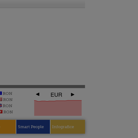
EUR
RON
RON
RON
RON
e
Smart People
Infografice