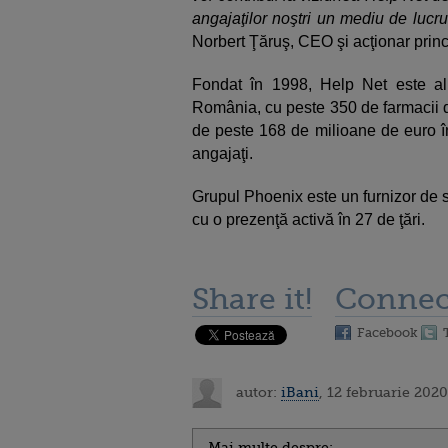
angajaţilor noştri un mediu de lucr
Norbert Ţăruş, CEO şi acţionar prin
Fondat în 1998, Help Net este al 
România, cu peste 350 de farmacii de
de peste 168 de milioane de euro 
angajaţi.
Grupul Phoenix este un furnizor de se
cu o prezenţă activă în 27 de ţări.
Share it!
Connec
Facebook
autor:
iBani
, 12 februarie 2020
Mai multe despre: