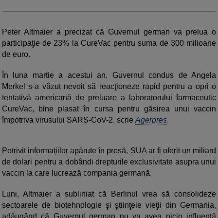
Peter Altmaier a precizat că Guvernul german va prelua o
participaţie de 23% la CureVac pentru suma de 300 milioane
de euro.
În luna martie a acestui an, Guvernul condus de Angela
Merkel s-a văzut nevoit să reacţioneze rapid pentru a opri o
tentativă americană de preluare a laboratorului farmaceutic
CureVac, bine plasat în cursa pentru găsirea unui vaccin
împotriva virusului SARS-CoV-2, scrie
Agerpres
.
Potrivit informaţiilor apărute în presă, SUA ar fi oferit un miliard
de dolari pentru a dobândi drepturile exclusivitate asupra unui
vaccin la care lucrează compania germană.
Luni, Altmaier a subliniat că Berlinul vrea să consolideze
sectoarele de biotehnologie şi ştiinţele vieţii din Germania,
adăugând că Guvernul german nu va avea nicio influenţă