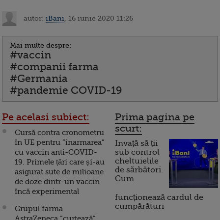
autor:
iBani
, 16 iunie 2020 11:26
Mai multe despre:
#vaccin
#companii farma
#Germania
#pandemie COVID-19
Pe acelasi subiect:
Prima pagina pe
scurt:
Cursă contra cronometru
în UE pentru “înarmarea”
Invață să ții
cu vaccin anti-COVID-
sub control
cheltuielile
19. Primele țări care și-au
de sărbători.
asigurat sute de milioane
Cum
de doze dintr-un vaccin
încă experimental
funcționează cardul de
cumpărături
Grupul farma
AstraZeneca “curtează”