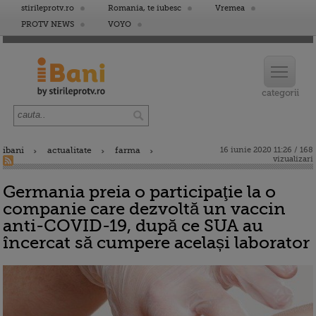
stirileprotv.ro
Romania, te iubesc
Vremea
PROTV NEWS
VOYO
ibani
actualitate
farma
16 iunie 2020 11:26 / 168
vizualizari
Germania preia o participaţie la o
companie care dezvoltă un vaccin
anti-COVID-19, după ce SUA au
încercat să cumpere același laborator