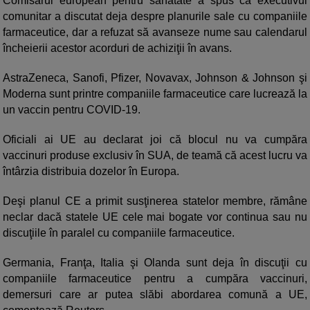
Comisarul european pentru sănătate a spus că executivul
comunitar a discutat deja despre planurile sale cu companiile
farmaceutice, dar a refuzat să avanseze nume sau calendarul
încheierii acestor acorduri de achiziţii în avans.
AstraZeneca, Sanofi, Pfizer, Novavax, Johnson & Johnson şi
Moderna sunt printre companiile farmaceutice care lucrează la
un vaccin pentru COVID-19.
Oficiali ai UE au declarat joi că blocul nu va cumpăra
vaccinuri produse exclusiv în SUA, de teamă că acest lucru va
întârzia distribuia dozelor în Europa.
Deşi planul CE a primit susţinerea statelor membre, rămâne
neclar dacă statele UE cele mai bogate vor continua sau nu
discuţiile în paralel cu companiile farmaceutice.
Germania, Franţa, Italia şi Olanda sunt deja în discuţii cu
companiile farmaceutice pentru a cumpăra vaccinuri,
demersuri care ar putea slăbi abordarea comună a UE,