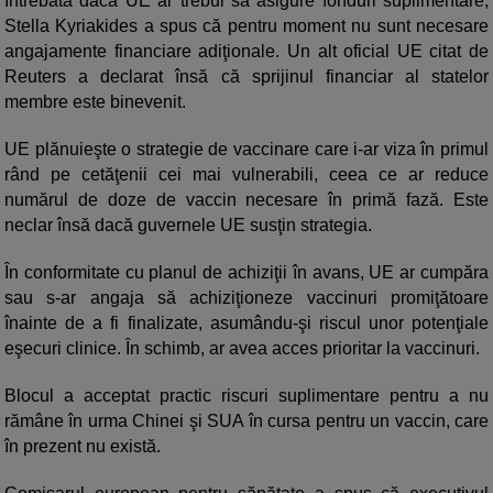
Întrebată dacă UE ar trebui să asigure fonduri suplimentare,
Stella Kyriakides a spus că pentru moment nu sunt necesare
angajamente financiare adiţionale. Un alt oficial UE citat de
Reuters a declarat însă că sprijinul financiar al statelor
membre este binevenit.
UE plănuieşte o strategie de vaccinare care i-ar viza în primul
rând pe cetăţenii cei mai vulnerabili, ceea ce ar reduce
numărul de doze de vaccin necesare în primă fază. Este
neclar însă dacă guvernele UE susţin strategia.
În conformitate cu planul de achiziţii în avans, UE ar cumpăra
sau s-ar angaja să achiziţioneze vaccinuri promiţătoare
înainte de a fi finalizate, asumându-şi riscul unor potenţiale
eşecuri clinice. În schimb, ar avea acces prioritar la vaccinuri.
Blocul a acceptat practic riscuri suplimentare pentru a nu
rămâne în urma Chinei şi SUA în cursa pentru un vaccin, care
în prezent nu există.