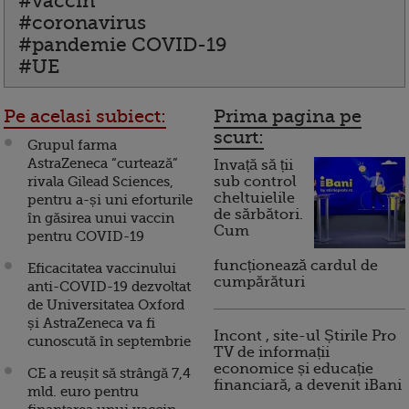
#vaccin
#coronavirus
#pandemie COVID-19
#UE
Pe acelasi subiect:
Prima pagina pe
scurt:
Grupul farma
AstraZeneca “curtează”
Invață să ții
rivala Gilead Sciences,
sub control
cheltuielile
pentru a-și uni eforturile
de sărbători.
în găsirea unui vaccin
Cum
pentru COVID-19
funcționează cardul de
Eficacitatea vaccinului
cumpărături
anti-COVID-19 dezvoltat
de Universitatea Oxford
și AstraZeneca va fi
Incont , site-ul Știrile Pro
cunoscută în septembrie
TV de informații
economice și educație
CE a reușit să strângă 7,4
financiară, a devenit iBani
mld. euro pentru