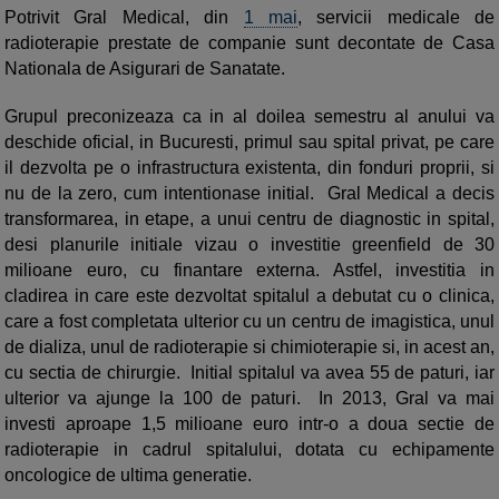
Potrivit Gral Medical, din
1 mai
, servicii medicale de
radioterapie prestate de companie sunt decontate de Casa
Nationala de Asigurari de Sanatate.
Grupul preconizeaza ca in al doilea semestru al anului va
deschide oficial, in Bucuresti, primul sau spital privat, pe care
il dezvolta pe o infrastructura existenta, din fonduri proprii, si
nu de la zero, cum intentionase initial. Gral Medical a decis
transformarea, in etape, a unui centru de diagnostic in spital,
desi planurile initiale vizau o investitie greenfield de 30
milioane euro, cu finantare externa. Astfel, investitia in
cladirea in care este dezvoltat spitalul a debutat cu o clinica,
care a fost completata ulterior cu un centru de imagistica, unul
de dializa, unul de radioterapie si chimioterapie si, in acest an,
cu sectia de chirurgie. Initial spitalul va avea 55 de paturi, iar
ulterior va ajunge la 100 de paturi. In 2013, Gral va mai
investi aproape 1,5 milioane euro intr-o a doua sectie de
radioterapie in cadrul spitalului, dotata cu echipamente
oncologice de ultima generatie.