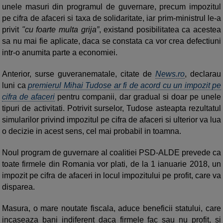
unele masuri din programul de guvernare, precum impozitul
pe cifra de afaceri si taxa de solidaritate, iar prim-ministrul le-a
privit
"cu foarte multa grija”
, existand posibilitatea ca acestea
sa nu mai fie aplicate, daca se constata ca vor crea defectiuni
intr-o anumita parte a economiei.
Anterior, surse guveranematale, citate de
News.ro
, declarau
luni ca
premierul Mihai Tudose ar fi de acord cu un impozit pe
cifra de afaceri
pentru companii, dar gradual si doar pe unele
tipuri de activitati. Potrivit surselor, Tudose asteapta rezultatul
simularilor privind impozitul pe cifra de afaceri si ulterior va lua
o decizie in acest sens, cel mai probabil in toamna.
Noul program de guvernare al coalitiei PSD-ALDE prevede ca
toate firmele din Romania vor plati, de la 1 ianuarie 2018, un
impozit pe cifra de afaceri in locul impozitului pe profit, care va
disparea.
Masura, o mare noutate fiscala, aduce beneficii statului, care
incaseaza bani indiferent daca firmele fac sau nu profit, si