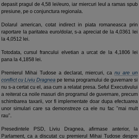
depasit pragul de 4,58 lei/euro, iar miercuri leul a ramas spub
presiune, pe o conjunctura regionala.
Dolarul american, cotat indirect in piata romaneasca prin
raportare la paritatea euro/dolar, s-a apreciat de la 4,0361 lei
la 4,0512 lei.
Totodata, cursul francului elvetian a urcat de la 4,1806 lei
pana la 4,1858 lei.
Premierul Mihai Tudose a declarat, miercuri, ca
nu are un
conflict cu Liviu Dragnea
pe tema programului de guvernare si
nu s-a certat cu el, asa cum a relatat presa. Seful Executivului
a reiterat ca noile masuri din programul de guvernare, precum
schimbarea taxarii, vor fi implementate doar dupa efectuarea
unor simulari care sa demonstreze ca ele nu fac "mai mult
rau".
Presedintele PSD, Liviu Dragnea, afirmase anterior, la
Parlament, ca a discutat cu premierul Mihai Tudose despre