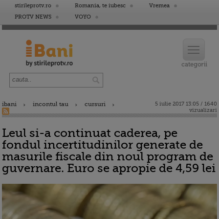
stirileprotv.ro
Romania, te iubesc
Vremea
PROTV NEWS
VOYO
ibani
incontul tau
cursuri
5 iulie 2017 13:05 / 1640
vizualizari
Leul si-a continuat caderea, pe
fondul incertitudinilor generate de
masurile fiscale din noul program de
guvernare. Euro se apropie de 4,59 lei