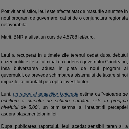
Potrivit analistilor, leul este afectat atat de masurile anuntate in
noul program de guvernare, cat si de o conjunctura regionala
nefavorabila.
Marti, BNR a afisat un curs de 4,5788 lei/euro.
Leul a recuperat in ultimele zile terenul cedat dupa debutul
crizei politice ce a culminat cu caderea guvernului Grindeanu,
insa bulversarea adusa in piata de noul program al
guvernului, ce prevede schimbarea sistemului de taxare si noi
impozite, a inrautatit perceptia investitorilor.
Luni,
un raport al analistilor Unicredit
estima ca "
valoarea de
echilibru a cursului de schimb euro/leu este in preajma
nivelului de 5,00"
, un prim semnal al inrautatirii perceptiei
asupra plasamentelor in lei.
Dupa publicarea raportului, leul acedat sensibil teren si a