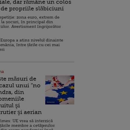
ale, dar rămâne un colos
de propriile slăbiciuni
repetiție: zona euro, extrem de
 la șocuri, în principal din
iilor. Avertisment îngrijorător
Europa a atins nivelul dinainte
omânia, între țările cu cei mai
eri
na
ște măsuri de
 cazul unui ”no
ndra, din
Domeniile
uitul şi
rutier şi aerian
imes: UE vrea să interzică
 țările membre a cetăţenilor