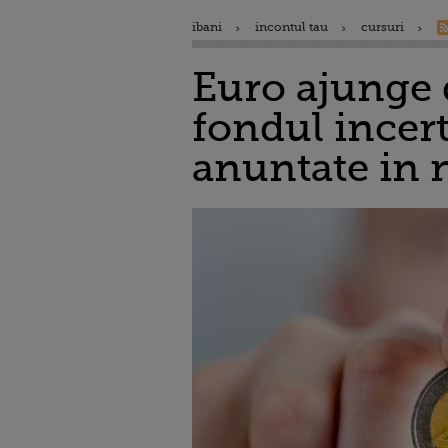
ibani
incontul tau
cursuri
Euro ajunge d
fondul incert
anuntate in 