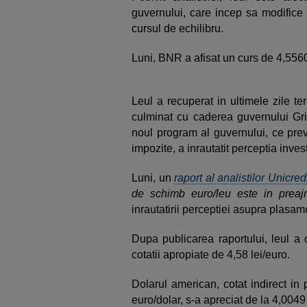
guvernului, care incep sa modifice pe
cursul de echilibru.
Luni, BNR a afisat un curs de 4,5560
Leul a recuperat in ultimele zile te
culminat cu caderea guvernului Gr
noul program al guvernului, ce pre
impozite, a inrautatit perceptia investi
Luni, un
raport al analistilor Unicred
de schimb euro/leu este in preaj
inrautatirii perceptiei asupra plasame
Dupa publicarea raportului, leul a 
cotatii apropiate de 4,58 lei/euro.
Dolarul american, cotat indirect in
euro/dolar, s-a apreciat de la 4,0049 