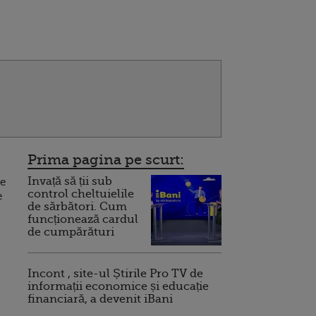
Prima pagina pe scurt:
Invață să ții sub
de
control cheltuielile
e
de sărbători. Cum
funcționează cardul
de cumpărături
Incont , site-ul Știrile Pro TV de
informații economice și educație
financiară, a devenit iBani