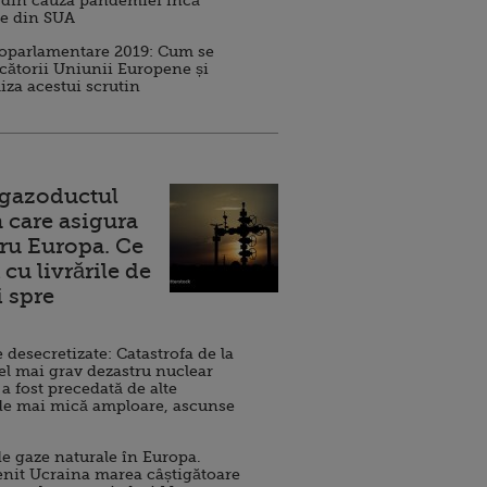
 din cauza pandemiei încă
ve din SUA
roparlamentare 2019: Cum se
cătorii Uniunii Europene și
iza acestui scrutin
 gazoductul
 care asigura
ru Europa. Ce
cu livrările de
i spre
esecretizate: Catastrofa de la
el mai grav dezastru nuclear
 a fost precedată de alte
de mai mică amploare, ascunse
e gaze naturale în Europa.
nit Ucraina marea câștigătoare