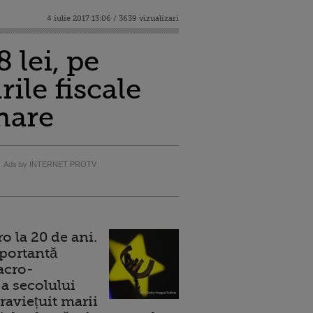
4 iulie 2017 13:06 / 3639 vizualizari
 lei, pe
ile fiscale
nare
Ads by INTERNET PROTV
 la 20 de ani.
portantă
acro-
a secolului
raviețuit marii