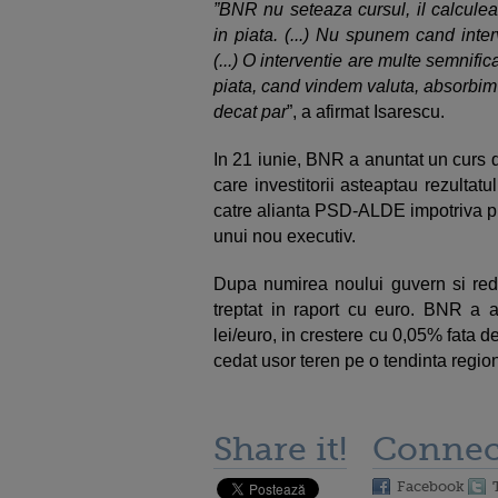
”BNR nu seteaza cursul, il calculea
in piata. (...) Nu spunem cand inte
(...) O interventie are multe semnifi
piata, cand vindem valuta, absorbim 
decat par
”, a afirmat Isarescu.
In 21 iunie, BNR a anuntat un curs de
care investitorii asteaptau rezulta
catre alianta PSD-ALDE impotriva pro
unui nou executiv.
Dupa numirea noului guvern si reduc
treptat in raport cu euro. BNR a a
lei/euro, in crestere cu 0,05% fata de
cedat usor teren pe o tendinta regio
Share it!
Connec
Facebook