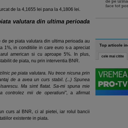
de pe urma
face tot po
urcat de la 4,1655 lei pana la 4,1806 lei.
piata valutara din ultima perioada
e de pe piata valutara din ultima perioada au
Top articole i
ca 1%, in conditiile in care euro s-a apreciat
larul american si cu aproape 5%. In plus,
cele mai citite
tabilit de piata, nu prin interventia BNR.
ilnic pe piata valutara. Nu trece nicuna prin
aj de a avea un curs stabil. (...) Spunea
 Isarescu. Ma simt flatat. Sa-mi spuna mie
a controlez mii de operatiuni”
, a afirmat
n curs al BNR, ci al pietei, iar rolul bancii
tiilor existente in piata.