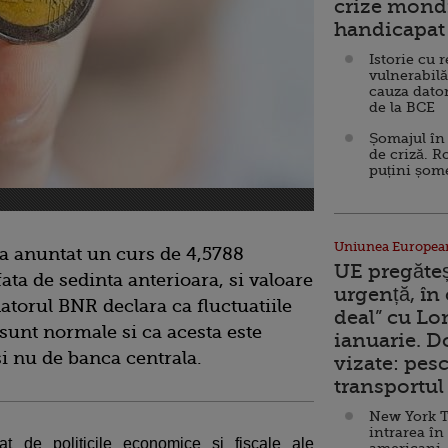
crize mondi
handicapat 
Istorie cu 
vulnerabilă
cauza dator
de la BCE
Șomajul în 
de criză. R
puțini șom
Uniunea Europea
a anuntat un curs de 4,5788
UE pregăte
fata de sedinta anterioara, si valoare
urgență, în
atorul BNR declara ca fluctuatiile
deal” cu Lo
 sunt normale si ca acesta este
ianuarie. 
 si nu de banca centrala.
vizate: pesc
transportul 
New York T
intrarea în
ctat de politicile economice si fiscale ale