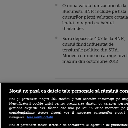
O noua valuta tranzactionata la
Bucuresti. BNR include pe lista
cursurilor pietei valutare cotatia
leului in raport cu bahtul
thailandez
Euro depaseste 4,57 lei la BNR,
cursul fiind influentat de
tensiunile politice din SUA.
Moneda europeana atinge nivel
maxim din octombrie 2012
Stirileprotv.ro
ilike-it.
Nouă ne pasă ca datele tale personale să rămână con
Noi și partenerii noștri
201
stocăm și/sau accesăm informații pe disp
identificatorii cookie unici pentru prelucrarea datelor cu caracter person
gestiona alegerile dvs. făcând clic mai jos sau în orice moment, pe 
confidențialitate. Aceste alegeri vor fi raportate partenerilor noștr
navigarea.
Mai multe detalii
Reacția MAE după ce o
româncă a fost arestată în
Noi si partenerii nostri (retelele de socializare si agentiile de publicita