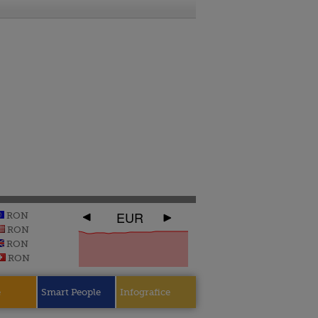
EUR
RON
RON
RON
RON
e
Smart People
Infografice