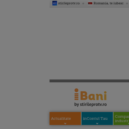
stirileprotv.ro
Romania, te iubesc
Compani
Actualitate
inContul Tau
industri