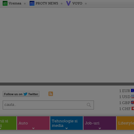
Vremea
PROTV NEWS
VOYO
1 EUR
1 USD
1 GBP
1 CHF
i si
Tehnologie si
Auto
Job-uri
Lifestyl
i
media