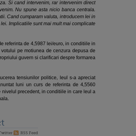
za. Si cand intervenim, rar intervenim direct
rvenim. Nu spune asta nicio banca centrala.
catii. Cand cumparam valuta, introducem lei in
lei. Implicatiile sunt mai mult mai complicate
 referinta de 4,5987 lei/euro, in conditiile in
tul votului pe motiunea de cenzura depusa de
priului guvern si clarificari despre formarea
erea tensiunilor politice, leul s-a apreciat
nuntat luni un curs de referinta de 4,5560
 nivelul precedent, in conditiile in care leul a
nala.
t
Twitter
RSS Feed