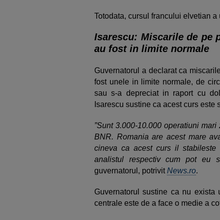
Totodata, cursul francului elvetian a 
Isarescu: Miscarile de pe 
au fost in limite normale
Guvernatorul a declarat ca miscaril
fost unele in limite normale, de cir
sau s-a depreciat in raport cu do
Isarescu sustine ca acest curs este s
”Sunt 3.000-10.000 operatiuni mari z
BNR. Romania are acest mare avant
cineva ca acest curs il stabileste
analistul respectiv cum pot eu s
guvernatorul, potrivit
News.ro
.
Guvernatorul sustine ca nu exista u
centrale este de a face o medie a cota