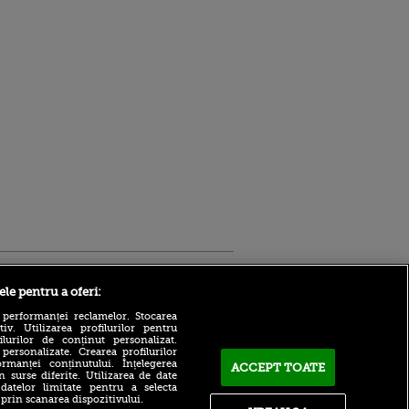
Sport.ro
ele pentru a oferi:
 performanței reclamelor. Stocarea
v. Utilizarea profilurilor pentru
ilurilor de conținut personalizat.
 personalizate. Crearea profilurilor
rmanței conținutului. Înțelegerea
ACCEPT TOATE
n surse diferite. Utilizarea de date
 datelor limitate pentru a selecta
 prin scanarea dispozitivului.
Atmosferă din altă lume la