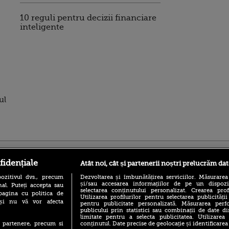
10 reguli pentru decizii financiare
inteligente
ul
ro
foodstory.ro
Procinema.ro
fidențiale
Atât noi, cât și partenerii noștri prelucrăm dat
ozitivul dvs., precum
Dezvoltarea și îmbunătățirea serviciilor. Măsurarea
și/sau accesarea informațiilor de pe un dispoziti
al. Puteți accepta sau
selectarea conținutului personalizat. Crearea prof
pagina cu politica de
Utilizarea profilurilor pentru selectarea publicității
i și nu vă vor afecta
pentru publicitate personalizată. Măsurarea perfo
publicului prin statistici sau combinații de date di
limitate pentru a selecta publicitatea. Utilizarea
conținutul. Date precise de geolocație și identificarea
te partenere, precum si
(P) Descoperă Lumea