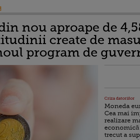
in nou aproape de 4,58
itudinii create de masur
noul program de guver
Criza datoriilor
Moneda euro
Cea mai im
realizare m
economică 
trecut a sup