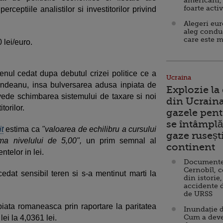
americani,
foarte acti
rceptiile analistilor si investitorilor privind
Alegeri eu
aleg condu
care este m
 lei/euro.
renul cedat dupa debutul crizei politice ce a
Ucraina
indeanu, insa bulversarea adusa inpiata de
Explozie la
vede schimbarea sistemului de taxare si noi
din Ucraina
torilor.
gazele pent
se întâmplă 
it
estima ca
"valoarea de echilibru a cursului
gaze ruseșt
ma nivelului de 5,00",
un prim semnal al
continent
ntelor in lei.
Documente d
Cernobîl, c
cedat sensibil teren si s-a mentinut marti la
din istorie,
accidente 
de URSS
 piata romaneasca prin raportare la paritatea
Inundație d
Cum a deve
lei la 4,0361 lei.