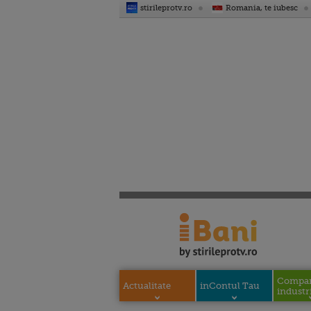
stirileprotv.ro
Romania, te iubesc
Compani
Actualitate
inContul Tau
industri