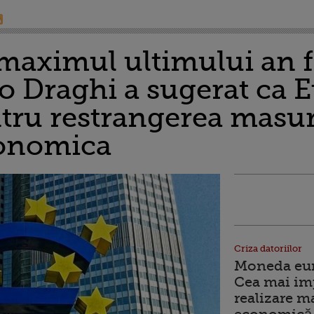
maximul ultimului an f
o Draghi a sugerat ca E
ntru restrangerea masur
conomica
Criza datoriilor
Moneda euro
Cea mai im
realizare m