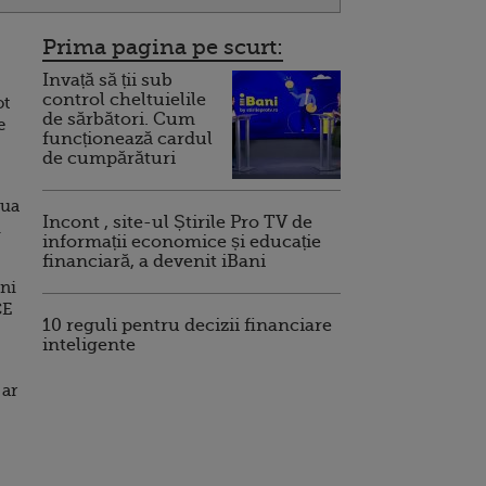
Prima pagina pe scurt:
Invață să ții sub
control cheltuielile
ot
de sărbători. Cum
e
funcționează cardul
de cumpărături
oua
Incont , site-ul Știrile Pro TV de
i
informații economice și educație
financiară, a devenit iBani
uni
CE
10 reguli pentru decizii financiare
inteligente
 ar