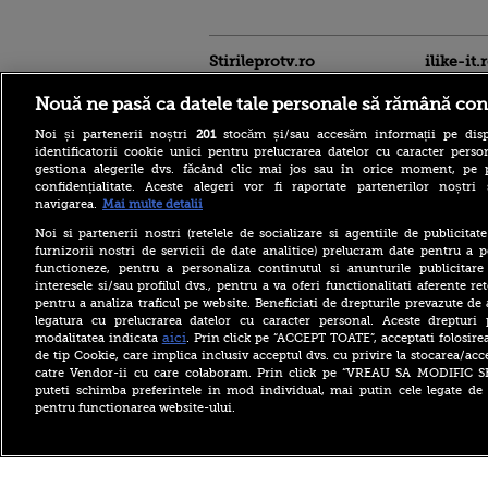
Stirileprotv.ro
ilike-it.
Nouă ne pasă ca datele tale personale să rămână con
Noi și partenerii noștri
201
stocăm și/sau accesăm informații pe disp
identificatorii cookie unici pentru prelucrarea datelor cu caracter person
gestiona alegerile dvs. făcând clic mai jos sau în orice moment, pe 
confidențialitate. Aceste alegeri vor fi raportate partenerilor noștr
navigarea.
Mai multe detalii
Descoperire senzațională
lângă Piramida Roșie: Un
Noi si partenerii nostri (retelele de socializare si agentiile de publicita
sistem hidraulic de 4.500
furnizorii nostri de servicii de date analitice) prelucram date pentru a p
ani ar conține secretul
functioneze, pentru a personaliza continutul si anunturile publicitare
construirii piramidelor
interesele si/sau profilul dvs., pentru a va oferi functionalitati aferente ret
Reacția Rusiei după ce o
pentru a analiza traficul pe website. Beneficiati de drepturile prevazute de
dronă explozivă a paralizat
legatura cu prelucrarea datelor cu caracter personal. Aceste drepturi 
aeroportul din Leipzig: „O
aici
modalitatea indicata
. Prin click pe “ACCEPT TOATE”, acceptati folosire
provocare complet
de tip Cookie, care implica inclusiv acceptul dvs. cu privire la stocarea/acc
fabricată”
catre Vendor-ii cu care colaboram. Prin click pe “VREAU SA MODIFIC 
Cea mai bună țară în care să
puteti schimba preferintele in mod individual, mai putin cele legate de 
te muți în 2026 este din
pentru functionarea website-ului.
Europa. Cum arată top 10
state
Copyright ©