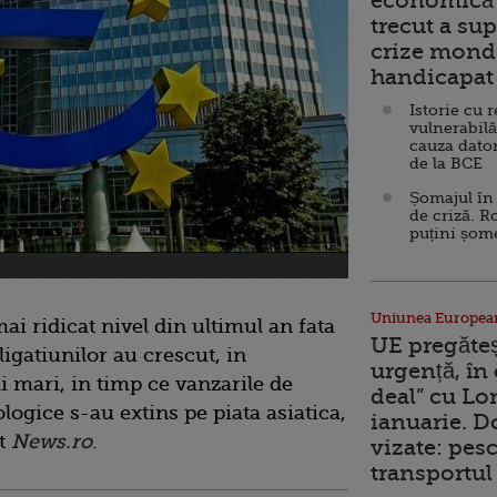
economică 
trecut a sup
crize mondi
handicapat 
Istorie cu 
vulnerabilă
cauza dator
de la BCE
Șomajul în 
de criză. R
puțini șom
Uniunea Europea
ai ridicat nivel din ultimul an fata
UE pregăte
ligatiunilor au crescut, in
urgență, în
 mari, in timp ce vanzarile de
deal” cu Lo
logice s-au extins pe piata asiatica,
ianuarie. 
it
News.ro
.
vizate: pesc
transportul 