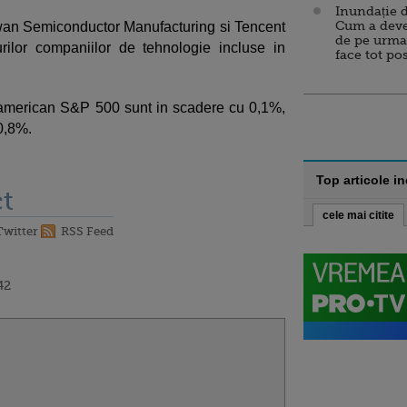
Inundație d
Cum a deve
wan Semiconductor Manufacturing si Tencent
de pe urma
rilor companiilor de tehnologie incluse in
face tot po
e american S&P 500 sunt in scadere cu 0,1%,
0,8%.
Top articole i
t
cele mai citite
Twitter
RSS Feed
42