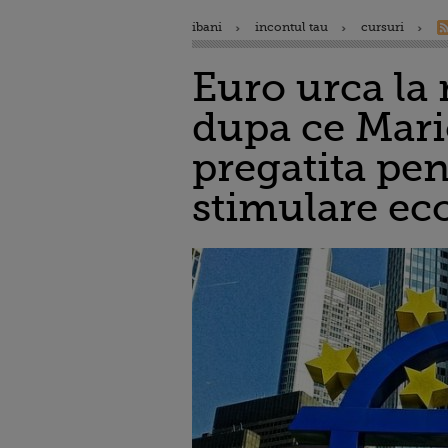
ibani
incontul tau
cursuri
Euro urca la 
dupa ce Mari
pregatita pe
stimulare e