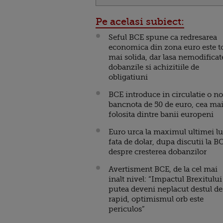
Pe acelasi subiect:
Seful BCE spune ca redresarea
economica din zona euro este t
mai solida, dar lasa nemodificat
dobanzile si achizitiile de
obligatiuni
BCE introduce in circulatie o n
bancnota de 50 de euro, cea ma
folosita dintre banii europeni
Euro urca la maximul ultimei l
fata de dolar, dupa discutii la B
despre cresterea dobanzilor
Avertisment BCE, de la cel mai
inalt nivel: “Impactul Brexitului
putea deveni neplacut destul de
rapid, optimismul orb este
periculos”