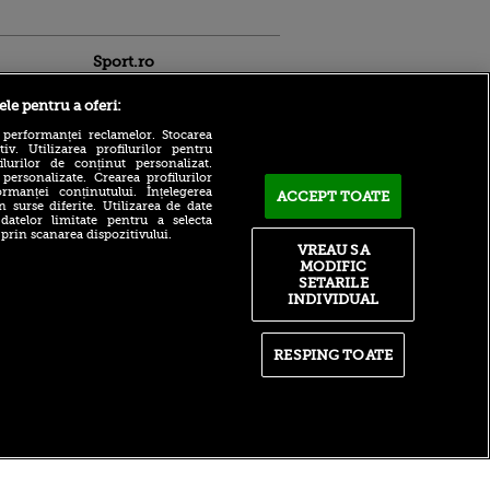
Sport.ro
ele pentru a oferi:
 performanței reclamelor. Stocarea
v. Utilizarea profilurilor pentru
ilurilor de conținut personalizat.
 personalizate. Crearea profilurilor
rmanței conținutului. Înțelegerea
ACCEPT TOATE
Adrian Mihalcea a
n surse diferite. Utilizarea de date
confirmat noul transfer la
 datelor limitate pentru a selecta
ldau din
UTA după remiza cu Rapid!
 prin scanarea dispozitivului.
 și
Anunțul făcut despre starea
VREAU SA
 logodnica
lui Alexi Pitu
MODIFIC
 sunt
SETARILE
ă criminală
După un flash-interviu
INDIVIDUAL
liniștit, Daniel Pancu a
ntru
EXPLODAT la conferință și
ita lui,
s-a luat la ceartă cu oamenii
t tată!
în sală: ”Gata, nu mai
RESPING TOATE
strigați”
, Adela
rol
Filip Stojilkovic, reacție
V
tranșantă după controversa
din meciul cu UTA: ”Arbitrul
știe că a greșit!”
itate
|
RSS