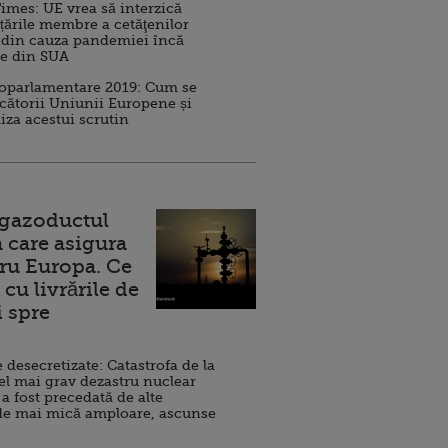
imes: UE vrea să interzică
 țările membre a cetăţenilor
 din cauza pandemiei încă
ve din SUA
roparlamentare 2019: Cum se
cătorii Uniunii Europene și
iza acestui scrutin
 gazoductul
 care asigura
ru Europa. Ce
cu livrările de
i spre
esecretizate: Catastrofa de la
el mai grav dezastru nuclear
 a fost precedată de alte
de mai mică amploare, ascunse