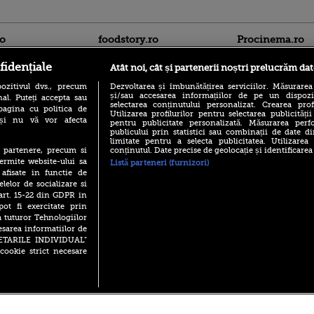
ro
foodstory.ro
Procinema.ro
fidențiale
Atât noi, cât și partenerii noștri prelucrăm dat
ozitivul dvs., precum
Dezvoltarea și îmbunătățirea serviciilor. Măsurarea
și/sau accesarea informațiilor de pe un dispoziti
al. Puteți accepta sau
selectarea conținutului personalizat. Crearea prof
pagina cu politica de
Utilizarea profilurilor pentru selectarea publicității
i și nu vă vor afecta
pentru publicitate personalizată. Măsurarea perfo
publicului prin statistici sau combinații de date di
(P) Descoperă Lumea
limitate pentru a selecta publicitatea. Utilizarea
Nikolaj Coster-Wa
Evenimentelor din România
conținutul. Date precise de geolocație și identificarea
te partenere, precum si
Urzeala Tronurilor
cu Transilvania Events!
ermite website-ului sa
Listă parteneri (furnizori)
Annabelle Wallis,
 afisate in functie de
lui Sebastian Stan,
(P) Raku, gaming intens și o
elelor de socializare si
prinși într-o curs
pauză binemeritată cu...
 art. 15-22 din GDPR in
pizza Guseppe
Emoții intense pe
pot fi exercitate prin
Sebastian Stan! Iub
(P) Poți folosi bonurile de
a tuturor Tehnologiilor
Annabelle, l-a făcu
masă pentru a comanda
esarea informatiilor de
mâncare acasă? Lista
Din 14 septembrie
SETARILE INDIVIDUAL”
aplicațiilor care le acceptă
Popescu revine în 
cookie strict necesare
principal la Pro T
 2026 PRO TV S.R.L |
Politica de Cookie
|
Politica Confidential