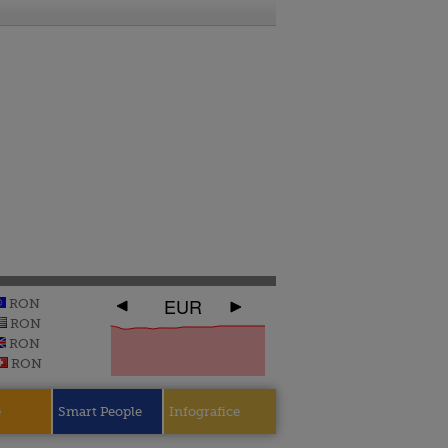
EUR
RON
RON
RON
RON
e
Smart People
Infografice