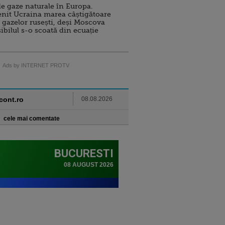
e gaze naturale în Europa.
nit Ucraina marea câștigătoare
 gazelor rusești, deși Moscova
sibilul s-o scoată din ecuație
Ads by INTERNET PROTV
ncont.ro
08.08.2026
cele mai comentate