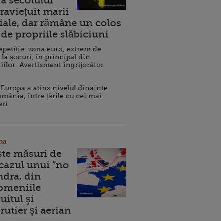
a secolului
raviețuit marii
ale, dar rămâne un colos
de propriile slăbiciuni
repetiție: zona euro, extrem de
 la șocuri, în principal din
iilor. Avertisment îngrijorător
Europa a atins nivelul dinainte
omânia, între țările cu cei mai
eri
na
ște măsuri de
 cazul unui ”no
ndra, din
Domeniile
uitul şi
rutier şi aerian