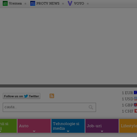
Vremea
PROTV NEWS
VOYO
1 EUR
1 USD
1 GBP
1 CHF
i si
Tehnologie si
Auto
Job-uri
Lifestyl
i
media