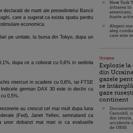
New York T
intrarea în
 declaratii de marti ale presedintelui Bancii
americani,
foarte acti
ghi, care a sugerat ca exista spatiu pentru
 stimulare economica.
Alegeri eu
aleg condu
care este m
ari pe unitate, la bursa din Tokyo, dupa un
Ucraina
 0,1%, dupa ce a coborat cu 0,6% in sedinta
Explozie la
din Ucraina
gazele pent
schis miercuri in scadere cu 0,6%, iar FTSE
se întâmplă 
 Indicele german DAX 30 este in declin cu
gaze ruseșt
 cu 0,5%.
continent
Trezorerie au crescut cel mai mult dupa luna
Documente d
Cernobîl, c
ederale (Fed), Janet Yellen, semnaland ca
din istorie,
a unor dobanzi mai mari si ca evaluarile
accidente 
de URSS