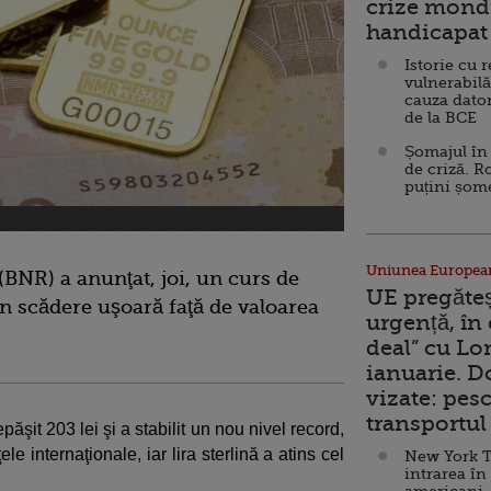
crize mondi
handicapat 
Istorie cu 
vulnerabilă
cauza dator
de la BCE
Șomajul în 
de criză. R
puțini șom
Uniunea Europea
BNR) a anunţat, joi, un curs de
UE pregăte
 în scădere uşoară faţă de valoarea
urgență, în
deal” cu Lo
ianuarie. 
vizate: pesc
transportul 
ăşit 203 lei şi a stabilit un nou nivel record,
ţele internaţionale, iar lira sterlină a atins cel
New York T
intrarea în