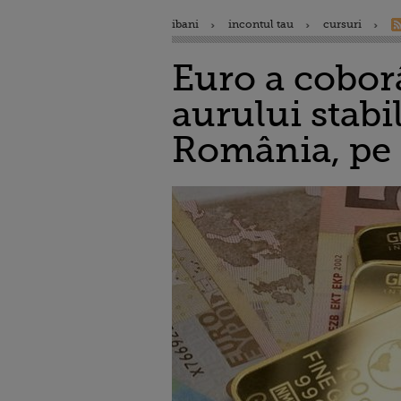
ibani
incontul tau
cursuri
Euro a coborâ
aurului stabi
România, pe f