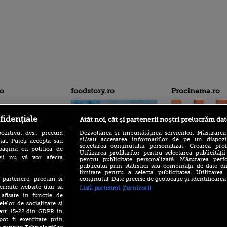
ro
foodstory.ro
Procinema.ro
fidențiale
Atât noi, cât și partenerii noștri prelucrăm dat
ozitivul dvs., precum
Dezvoltarea și îmbunătățirea serviciilor. Măsurarea
și/sau accesarea informațiilor de pe un dispoziti
al. Puteți accepta sau
selectarea conținutului personalizat. Crearea prof
pagina cu politica de
Utilizarea profilurilor pentru selectarea publicității
i și nu vă vor afecta
pentru publicitate personalizată. Măsurarea perfo
(P) Descoperă Lumea
publicului prin statistici sau combinații de date di
Emoții intense pe
Evenimentelor din România
limitate pentru a selecta publicitatea. Utilizarea
Sebastian Stan! Iub
cu Transilvania Events!
conținutul. Date precise de geolocație și identificarea
te partenere, precum si
Annabelle, l-a făcu
ermite website-ului sa
Listă parteneri (furnizori)
(P) Raku, gaming intens și o
Din 14 septembrie
 afisate in functie de
pauză binemeritată cu...
Popescu revine în 
elelor de socializare si
pizza Guseppe
principal la Pro T
 art. 15-22 din GDPR in
(P) Poți folosi bonurile de
pot fi exercitate prin
La 88 de ani și du
masă pentru a comanda