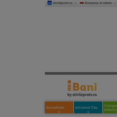
stirileprotv.ro
Romania, te iubesc
Compani
Actualitate
inContul Tau
industri