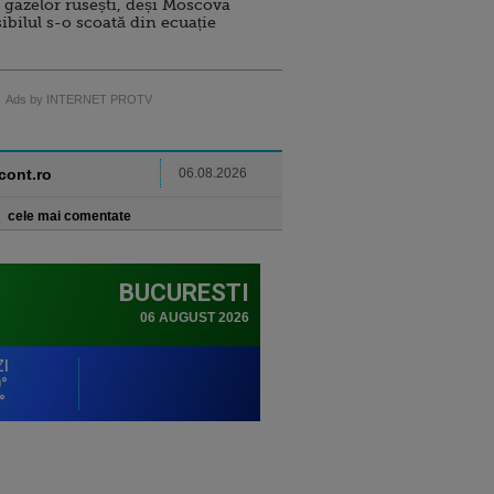
 gazelor rusești, deși Moscova
sibilul s-o scoată din ecuație
Ads by INTERNET PROTV
ncont.ro
06.08.2026
cele mai comentate