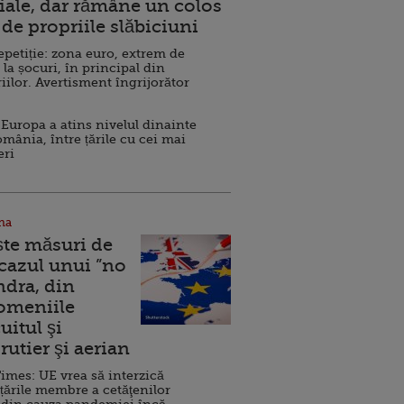
ale, dar rămâne un colos
de propriile slăbiciuni
repetiție: zona euro, extrem de
 la șocuri, în principal din
iilor. Avertisment îngrijorător
Europa a atins nivelul dinainte
omânia, între țările cu cei mai
eri
na
ște măsuri de
 cazul unui ”no
ndra, din
Domeniile
uitul şi
rutier şi aerian
imes: UE vrea să interzică
 țările membre a cetăţenilor