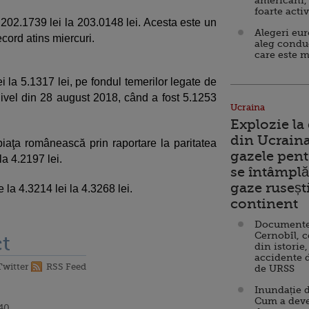
americani,
foarte acti
 202.1739 lei la 203.0148 lei. Acesta este un
Alegeri eu
cord atins miercuri.
aleg condu
care este m
ei la 5.1317 lei, pe fondul temerilor legate de
nivel din 28 august 2018, când a fost 5.1253
Ucraina
Explozie la
din Ucraina
 piaţa românească prin raportare la paritatea
gazele pent
la 4.2197 lei.
se întâmplă 
gaze ruseșt
 la 4.3214 lei la 4.3268 lei.
continent
Documente d
Cernobîl, c
t
din istorie,
accidente 
Twitter
RSS Feed
de URSS
Inundație d
Cum a deve
:40