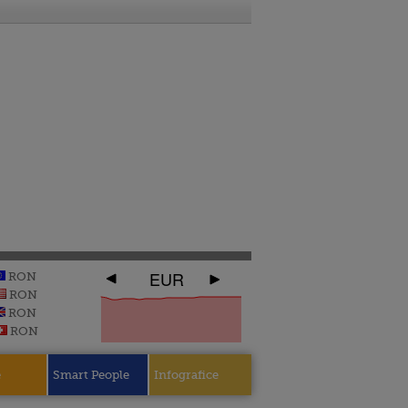
EUR
RON
RON
RON
RON
e
Smart People
Infografice