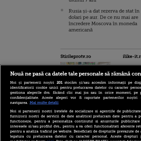
ultimii 7 ani
Rusia și-a dat rezerva de stat în
dolari pe aur. De ce nu mai are
încredere Moscova în moneda
americană
Stirileprotv.ro
ilike-it.
Nouă ne pasă ca datele tale personale să rămână con
Noi și partenerii noștri
201
stocăm și/sau accesăm informații pe disp
identificatorii cookie unici pentru prelucrarea datelor cu caracter person
gestiona alegerile dvs. făcând clic mai jos sau în orice moment, pe 
confidențialitate. Aceste alegeri vor fi raportate partenerilor noștr
De unde au tăiat românii
navigarea.
Mai multe detalii
după valurile de scumpiri.
De jumătate de an pun tot
Noi si partenerii nostri (retelele de socializare si agentiile de publicita
mai puține produse în coșul
furnizorii nostri de servicii de date analitice) prelucram date pentru a p
de cumpărături
functioneze, pentru a personaliza continutul si anunturile publicitare
Cu ce era încărcat avionul
interesele si/sau profilul dvs., pentru a va oferi functionalitati aferente ret
cargo ucrainean Antonov
pentru a analiza traficul pe website. Beneficiati de drepturile prevazute de
lângă care s-a găsit o dronă
legatura cu prelucrarea datelor cu caracter personal. Aceste drepturi 
cu bombă pe aeroportul din