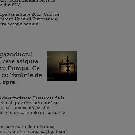
 din cauza pandemiei încă
ve din SUA
roparlamentare 2019: Cum se
cătorii Uniunii Europene și
iza acestui scrutin
 gazoductul
 care asigura
ru Europa. Ce
cu livrările de
i spre
esecretizate: Catastrofa de la
el mai grav dezastru nuclear
 a fost precedată de alte
de mai mică amploare, ascunse
e gaze naturale în Europa.
nit Ucraina marea câștigătoare