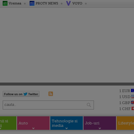
Vremea
PROTV NEWS
VOYO
1 EUR
1 USD
1 GBP
1 CHF
i si
Tehnologie si
Auto
Job-uri
Lifestyl
i
media