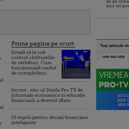
de pe urma
face tot po
Prima pagina pe scurt:
Top articole i
Invață să ții sub
cele mai citite
control cheltuielile
e
de sărbători. Cum
funcționează cardul
de cumpărături
al
Incont , site-ul Știrile Pro TV de
informații economice și educație
financiară, a devenit iBani
ei
10 reguli pentru decizii financiare
inteligente
n