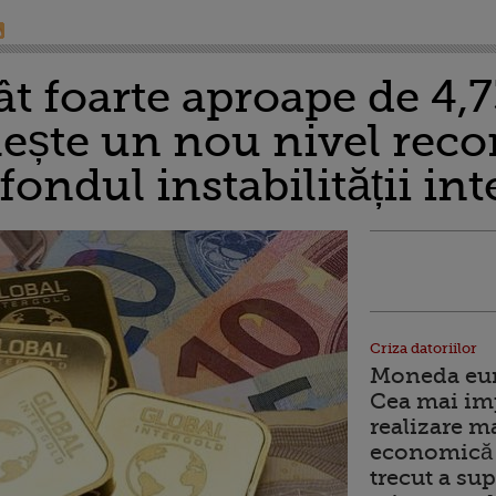
t foarte aproape de 4,73
lește un nou nivel reco
ondul instabilității in
Criza datoriilor
Moneda euro
Cea mai im
realizare m
economică 
trecut a sup