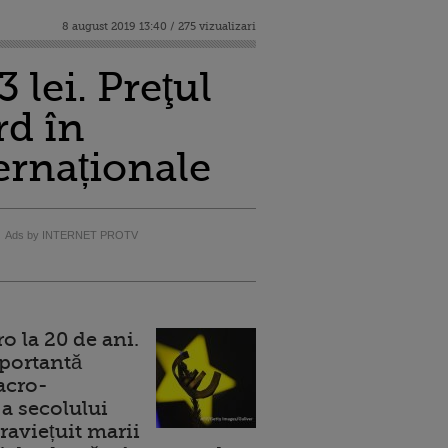
8 august 2019 13:40 / 275 vizualizari
 lei. Preţul
rd în
ternaționale
Ads by INTERNET PROTV
 la 20 de ani.
portantă
acro-
a secolului
raviețuit marii