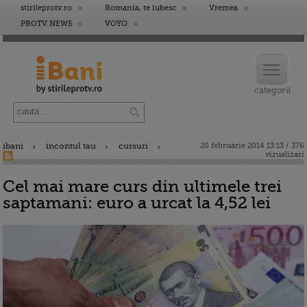
stirileprotv.ro
Romania, te iubesc
Vremea
PROTV NEWS
VOYO
ibani
incontul tau
cursuri
20 februarie 2014 13:13 / 376
vizualizari
Cel mai mare curs din ultimele trei
saptamani: euro a urcat la 4,52 lei