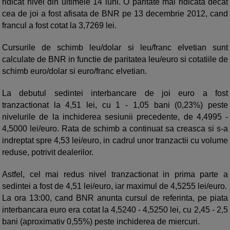
ridicat nivel din ultimele 14 luni. O paritate mai ridicata decat
cea de joi a fost afisata de BNR pe 13 decembrie 2012, cand
francul a fost cotat la 3,7269 lei.
Cursurile de schimb leu/dolar si leu/franc elvetian sunt
calculate de BNR in functie de paritatea leu/euro si cotatiile de
schimb euro/dolar si euro/franc elvetian.
La debutul sedintei interbancare de joi euro a fost
tranzactionat la 4,51 lei, cu 1 - 1,05 bani (0,23%) peste
nivelurile de la inchiderea sesiunii precedente, de 4,4995 -
4,5000 lei/euro. Rata de schimb a continuat sa creasca si s-a
indreptat spre 4,53 lei/euro, in cadrul unor tranzactii cu volume
reduse, potrivit dealerilor.
Astfel, cel mai redus nivel tranzactionat in prima parte a
sedintei a fost de 4,51 lei/euro, iar maximul de 4,5255 lei/euro.
La ora 13:00, cand BNR anunta cursul de referinta, pe piata
interbancara euro era cotat la 4,5240 - 4,5250 lei, cu 2,45 - 2,5
bani (aproximativ 0,55%) peste inchiderea de miercuri.