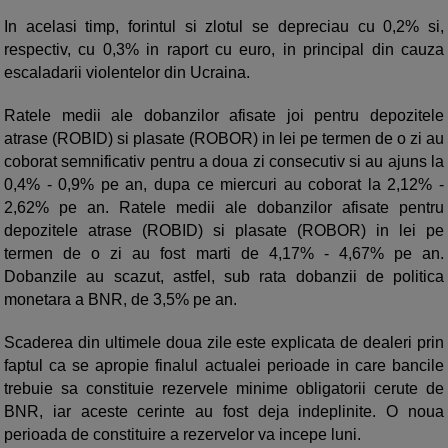
In acelasi timp, forintul si zlotul se depreciau cu 0,2% si,
respectiv, cu 0,3% in raport cu euro, in principal din cauza
escaladarii violentelor din Ucraina.
Ratele medii ale dobanzilor afisate joi pentru depozitele
atrase (ROBID) si plasate (ROBOR) in lei pe termen de o zi au
coborat semnificativ pentru a doua zi consecutiv si au ajuns la
0,4% - 0,9% pe an, dupa ce miercuri au coborat la 2,12% -
2,62% pe an. Ratele medii ale dobanzilor afisate pentru
depozitele atrase (ROBID) si plasate (ROBOR) in lei pe
termen de o zi au fost marti de 4,17% - 4,67% pe an.
Dobanzile au scazut, astfel, sub rata dobanzii de politica
monetara a BNR, de 3,5% pe an.
Scaderea din ultimele doua zile este explicata de dealeri prin
faptul ca se apropie finalul actualei perioade in care bancile
trebuie sa constituie rezervele minime obligatorii cerute de
BNR, iar aceste cerinte au fost deja indeplinite. O noua
perioada de constituire a rezervelor va incepe luni.