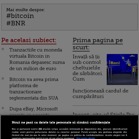
Mai multe despre:
#bitcoin
#BNR
Pe acelasi subiect:
Prima pagina pe
scurt:
Tranzactiile cu moneda
virtuala Bitcoin in
Invață să ții
Romania depasesc suma
sub control
cheltuielile
de un milion de euro
de sărbători.
Cum
Bitcoin va avea prima
platforma de
funcționează cardul de
tranzactionare
cumpărături
reglementata din SUA
Dupa eBay, Microsoft
Incont , site-ul Știrile Pro
anunta ca accepta
TV de informații
bitcoin pentru plata
Nouă ne pasă ca datele tale personale să rămână confidențiale
economice și educație
jocurilor si a aplicatiilor
Noi și partenerii noștri
201
stocăm și/sau accesăm informații pe dispozitivul dvs., precum identificatorii
financiară, a devenit iBani
cookie unici pentru prelucrarea datelor cu caracter personal. Puteți accepta sau gestiona alegerile dvs.
făcând clic mai jos sau în orice moment, pe pagina cu politica de confidențialitate. Aceste alegeri vor fi
PayPal va accepta
raportate partenerilor noștri și nu vă vor afecta navigarea.
Mai multe detalii