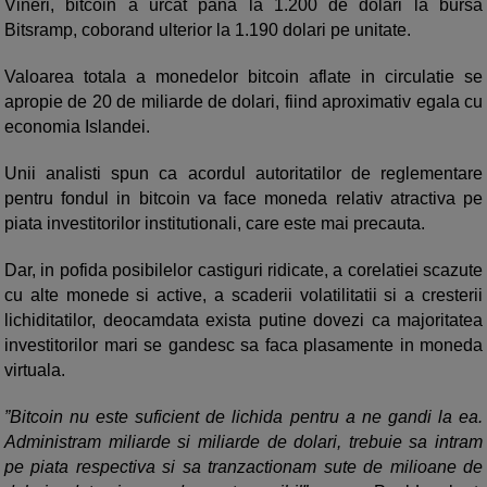
Vineri, bitcoin a urcat pana la 1.200 de dolari la bursa
Bitsramp, coborand ulterior la 1.190 dolari pe unitate.
Valoarea totala a monedelor bitcoin aflate in circulatie se
apropie de 20 de miliarde de dolari, fiind aproximativ egala cu
economia Islandei.
Unii analisti spun ca acordul autoritatilor de reglementare
pentru fondul in bitcoin va face moneda relativ atractiva pe
piata investitorilor institutionali, care este mai precauta.
Dar, in pofida posibilelor castiguri ridicate, a corelatiei scazute
cu alte monede si active, a scaderii volatilitatii si a cresterii
lichiditatilor, deocamdata exista putine dovezi ca majoritatea
investitorilor mari se gandesc sa faca plasamente in moneda
virtuala.
”Bitcoin nu este suficient de lichida pentru a ne gandi la ea.
Administram miliarde si miliarde de dolari, trebuie sa intram
pe piata respectiva si sa tranzactionam sute de milioane de