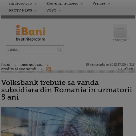
stirileprotv.ro
Romania, te iubesc
Vremea
PROTV NEWS
VOYO
ibani
incontul tau
19 septembrie 2012 17:26 / 318
vizualizari
credite si economii
Volksbank trebuie sa vanda
subsidiara din Romania in urmatorii
5 ani