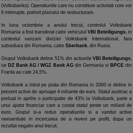
(Volksbanks). Operatiunile care nu constituie activitati core vor
fi intrerupte, potrivit planului de restructurare.
In luna octombrie a anului trecut, controlul Volksbank
Romania a fost transferat catre vehiculul
VBI Beteiligungs
, in
contextul vanzarii diviziei Volksbank International, fara
subsidiara din Romania, catre
Sberbank
, din Rusia.
Grupul Volksbank detine 51% din actiunile
VBI Beteiligungs
,
iar
DZ Bank AG / WGZ Bank AG
din Germania si
BPCE
din
Franta au cate 24,5%.
Volksbank a intrat pe piata din Romania in 2000 si detine in
prezent active de aproape 4 miliarde de euro. Statul austriac a
preluat in aprilie o participatie de 43% la Volksbank, parte a
unui ajutor financiar care a costat statul peste un miliard de
euro. Grupul si-a redus operatiunile si a vandut active
neesentiale in incercarea de a reveni pe profit, dupa un
rezultat negativ anul trecut.