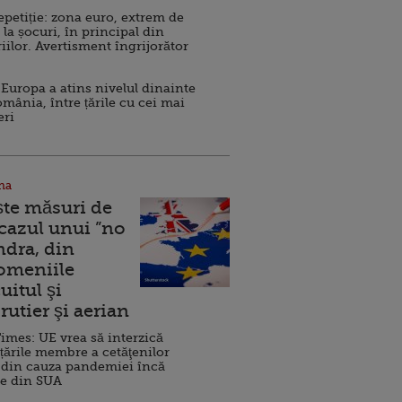
repetiție: zona euro, extrem de
 la șocuri, în principal din
iilor. Avertisment îngrijorător
Europa a atins nivelul dinainte
omânia, între țările cu cei mai
eri
na
ște măsuri de
 cazul unui ”no
ndra, din
Domeniile
uitul şi
rutier şi aerian
imes: UE vrea să interzică
 țările membre a cetăţenilor
 din cauza pandemiei încă
ve din SUA