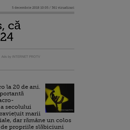
5 decembrie 2018 10:05 / 361 vizualizari
, că
024
Ads by INTERNET PROTV
 la 20 de ani.
portantă
acro-
a secolului
raviețuit marii
ale, dar rămâne un colos
de propriile slăbiciuni