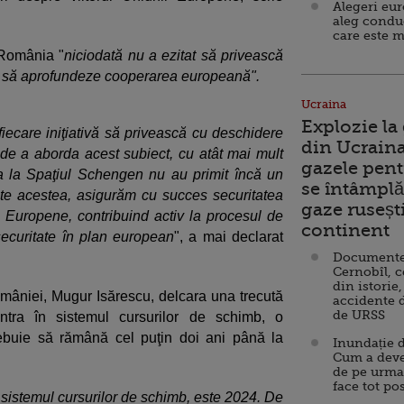
Alegeri eu
aleg condu
care este m
 România "
niciodată nu a ezitat să privească
tă să aprofundeze cooperarea europeană".
Ucraina
Explozie la
fiecare iniţiativă să privească cu deschidere
din Ucraina
e a aborda acest subiect, cu atât mai mult
gazele pent
ra la Spaţiul Schengen nu au primit încă un
se întâmplă 
te acestea, asigurăm cu succes securitatea
gaze ruseșt
i Europene, contribuind activ la procesul de
continent
securitate în plan european
", a mai declarat
Documente d
Cernobîl, c
din istorie,
mâniei, Mugur Isărescu, delcara una trecută
accidente 
de URSS
tra în sistemul cursurilor de schimb, o
ebuie să rămână cel puţin doi ani până la
Inundație d
Cum a deve
de pe urma
face tot po
n sistemul cursurilor de schimb, este 2024. De