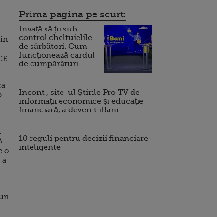
Prima pagina pe scurt:
Invață să ții sub
control cheltuielile
 în
de sărbători. Cum
funcționează cardul
BCE
de cumpărături
ra
Incont , site-ul Știrile Pro TV de
b
informații economice și educație
financiară, a devenit iBani
a
10 reguli pentru decizii financiare
A
inteligente
e o
 a
pun