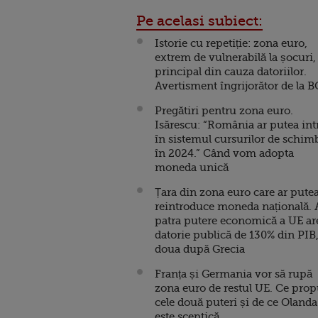
Pe acelasi subiect:
Istorie cu repetiție: zona euro,
extrem de vulnerabilă la șocuri,
principal din cauza datoriilor.
Avertisment îngrijorător de la 
Pregătiri pentru zona euro.
Isărescu: “România ar putea int
în sistemul cursurilor de schim
în 2024.” Când vom adopta
moneda unică
Țara din zona euro care ar pute
reintroduce moneda națională. 
patra putere economică a UE ar
datorie publică de 130% din PIB,
doua după Grecia
Franța și Germania vor să rupă
zona euro de restul UE. Ce pro
cele două puteri și de ce Olanda
este sceptică