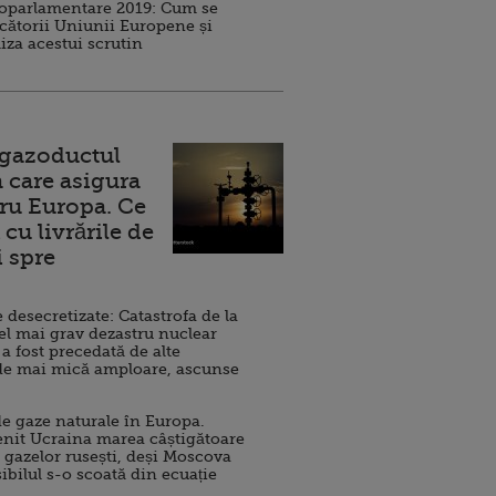
roparlamentare 2019: Cum se
cătorii Uniunii Europene și
iza acestui scrutin
 gazoductul
 care asigura
ru Europa. Ce
cu livrările de
i spre
esecretizate: Catastrofa de la
el mai grav dezastru nuclear
 a fost precedată de alte
de mai mică amploare, ascunse
e gaze naturale în Europa.
nit Ucraina marea câștigătoare
 gazelor rusești, deși Moscova
sibilul s-o scoată din ecuație