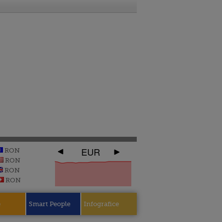
EUR
RON
RON
RON
RON
e
Smart People
Infografice