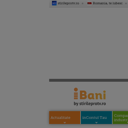
stirileprotv.ro
Romania, te iubesc
Compani
Actualitate
inContul Tau
industri