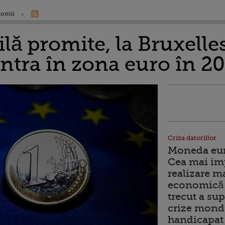
nomii
lă promite, la Bruxelles
ntra în zona euro în 2
Criza datoriilor
Moneda euro
Cea mai im
realizare m
economică 
trecut a sup
crize mondi
handicapat 