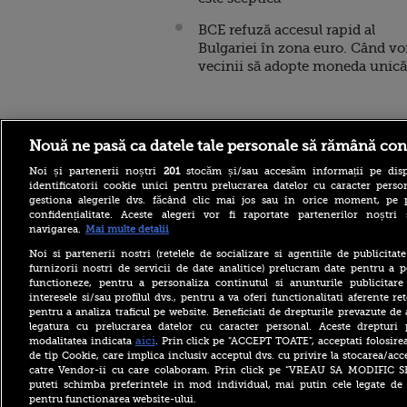
BCE refuză accesul rapid al
Bulgariei în zona euro. Când vo
vecinii să adopte moneda unică
Stirileprotv.ro
ilike-it.
Nouă ne pasă ca datele tale personale să rămână con
Noi și partenerii noștri
201
stocăm și/sau accesăm informații pe disp
identificatorii cookie unici pentru prelucrarea datelor cu caracter person
gestiona alegerile dvs. făcând clic mai jos sau în orice moment, pe 
confidențialitate. Aceste alegeri vor fi raportate partenerilor noștr
navigarea.
Mai multe detalii
La aproape 100 de ani, face
Noi si partenerii nostri (retelele de socializare si agentiile de publicita
acrobații pe aripa unui
furnizorii nostri de servicii de date analitice) prelucram date pentru a p
avion. Povestea incredibilă
functioneze, pentru a personaliza continutul si anunturile publicitare
a lui Elizabeth Bromage.
interesele si/sau profilul dvs., pentru a va oferi functionalitati aferente ret
VIDEO
pentru a analiza traficul pe website. Beneficiati de drepturile prevazute de
De ce Bulgaria are producție
legatura cu prelucrarea datelor cu caracter personal. Aceste drepturi 
record la Kozlodui pe timp
aici
modalitatea indicata
. Prin click pe “ACCEPT TOATE”, acceptati folosire
de secetă, în timp ce
de tip Cookie, care implica inclusiv acceptul dvs. cu privire la stocarea/acc
România importă energie
catre Vendor-ii cu care colaboram. Prin click pe “VREAU SA MODIFIC 
puteti schimba preferintele in mod individual, mai putin cele legate de 
Moment istoric pentru
pentru functionarea website-ului.
catolicii din România.