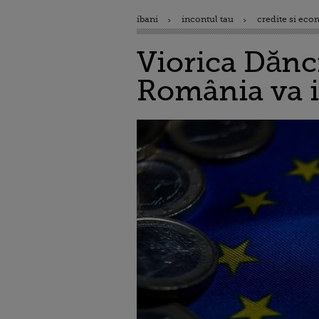
ibani
incontul tau
credite si eco
Viorica Dănci
România va i