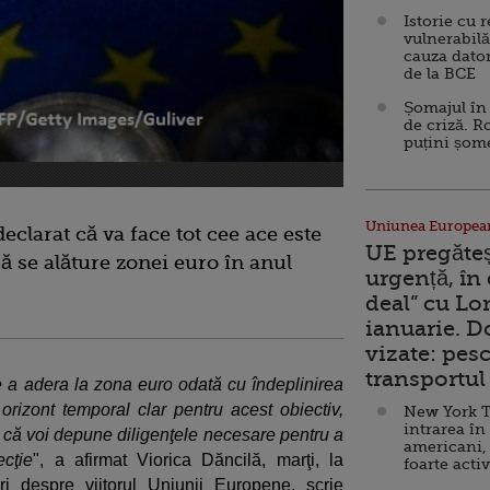
Istorie cu 
vulnerabilă
cauza dator
de la BCE
Șomajul în 
de criză. R
puțini șom
Uniunea Europea
eclarat că va face tot cee ace este
UE pregăte
 se alăture zonei euro în anul
urgență, în
deal” cu Lo
ianuarie. 
vizate: pesc
transportul 
 a adera la zona euro odată cu îndeplinirea
n orizont temporal clar pentru acest obiectiv,
New York T
intrarea în
că voi depune diligenţele necesare pentru a
americani,
cţie
", a afirmat Viorica Dăncilă, marţi, la
foarte acti
ri despre viitorul Uniunii Europene, scrie