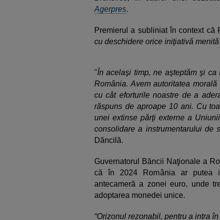
Agerpres
.
Premierul a subliniat în context că
cu deschidere orice iniţiativă meni
"
În acelaşi timp, ne aşteptăm şi ca 
România. Avem autoritatea morală d
cu cât eforturile noastre de a ade
răspuns de aproape 10 ani. Cu toa
unei extinse părţi externe a Uniuni
consolidare a instrumentarului de 
Dăncilă.
Guvernatorul Băncii Naţionale a Ro
că în 2024 România ar putea in
antecameră a zonei euro, unde tr
adoptarea monedei unice.
“Orizonul rezonabil, pentru a intra î