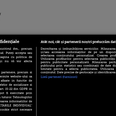
r
ro
foodstory.ro
Procinema.ro
fidențiale
Atât noi, cât și partenerii noștri prelucrăm dat
ozitivul dvs., precum
Dezvoltarea și îmbunătățirea serviciilor. Măsurarea
și/sau accesarea informațiilor de pe un dispoziti
al. Puteți accepta sau
selectarea conținutului personalizat. Crearea prof
pagina cu politica de
Utilizarea profilurilor pentru selectarea publicității
i și nu vă vor afecta
pentru publicitate personalizată. Măsurarea perfo
publicului prin statistici sau combinații de date di
limitate pentru a selecta publicitatea. Utilizarea
conținutul. Date precise de geolocație și identificarea
te partenere, precum si
ermite website-ului sa
Listă parteneri (furnizori)
(P) Descoperă Lumea
Emoții intense pe
 afisate in functie de
Evenimentelor din România
Sebastian Stan! Iub
elelor de socializare si
cu Transilvania Events!
Annabelle, l-a făcu
 art. 15-22 din GDPR in
(P) Raku, gaming intens și o
pot fi exercitate prin
Din 14 septembrie
pauză binemeritată cu...
Popescu revine în 
a tuturor Tehnologiilor
pizza Guseppe
principal la Pro T
esarea informatiilor de
(P) Poți folosi bonurile de
SETARILE INDIVIDUAL”
La 88 de ani și du
masă pentru a comanda
cookie strict necesare
carieră fabuloasă î
mâncare acasă? Lista
Anthony Hopkins 