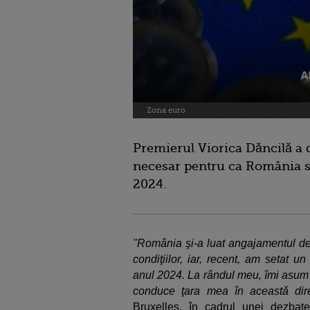
Zona euro
Premierul Viorica Dăncilă a d
necesar pentru ca România să
2024.
"România şi-a luat angajamentul de
condiţiilor, iar, recent, am setat u
anul 2024. La rândul meu, îmi asum 
conduce ţara mea în această dire
Bruxelles, în cadrul unei dezbate