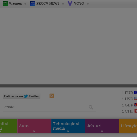
Vremea
PROTV NEWS
VOYO
1 EUR
1 USD
1 GBP
1 CHF
i si
Tehnologie si
Auto
Job-uri
Lifestyl
i
media