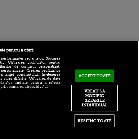
Sport.ro
ele pentru a oferi:
 performanței reclamelor. Stocarea
v. Utilizarea profilurilor pentru
ilurilor de conținut personalizat.
 personalizate. Crearea profilurilor
rmanței conținutului. Înțelegerea
ACCEPT TOATE
n surse diferite. Utilizarea de date
 datelor limitate pentru a selecta
 prin scanarea dispozitivului.
VREAU SA
Liverpool a trimis oferta:
MODIFIC
ntru
115.000.000€
ita lui,
SETARILE
t tată!
INDIVIDUAL
E gata! Barcelona a bătut
palma cu Manchester City și
, Adela
îl transferă pe Rodri
rol
RESPING TOATE
V
Verdict clar pentru viitorul
lui Marius Baciu la FCSB:
pă o
”Nu are soluții!”
n film, Sir
se