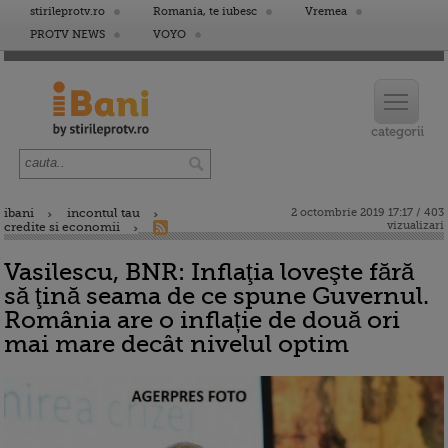
stirileprotv.ro
Romania, te iubesc
Vremea
PROTV NEWS
VOYO
ibani
incontul tau
2 octombrie 2019 17:17 / 403
vizualizari
credite si economii
Vasilescu, BNR: Inflaţia loveşte fără
să ţină seama de ce spune Guvernul.
România are o inflație de două ori
mai mare decât nivelul optim