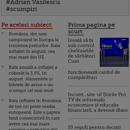
#Adrian Vasilescu
#scumpiri
Pe acelasi subiect:
Prima pagina pe
scurt:
România, din nou
campioană în Europa la
Invață să ții
creșterea prețurilor. Rata
sub control
cheltuielile
inflației în august, cea
de sărbători.
mai mare din UE
Cum
Rata anuală a inflaţiei a
funcționează cardul de
coborât la 3,9%, în
cumpărături
august. Alimentele și
biletele de avion s-au
scumpit cel mai mult
Incont , site-ul Știrile Pro
TV de informații
Rata inflației în România,
economice și educație
de trei ori peste media
financiară, a devenit iBani
europeană. Este a şaptea
lună consecutivă în care
avem cea mai mare
10 reguli pentru decizii
creștere a prețurilor din