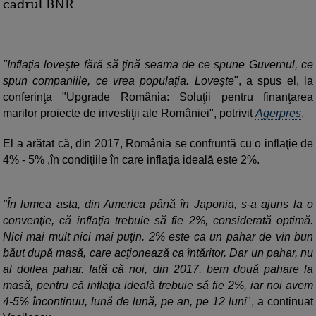
cadrul BNR.
"Inflaţia loveşte fără să ţină seama de ce spune Guvernul, ce
spun companiile, ce vrea populaţia. Loveşte
", a spus el, la
conferinţa "Upgrade România: Soluţii pentru finanţarea
marilor proiecte de investiţii ale României", potrivit
Agerpres
.
El a arătat că, din 2017, România se confruntă cu o inflaţie de
4% - 5% ,în condiţiile în care inflaţia ideală este 2%.
"În lumea asta, din America până în Japonia, s-a ajuns la o
convenţie, că inflaţia trebuie să fie 2%, considerată optimă.
Nici mai mult nici mai puţin. 2% este ca un pahar de vin bun
băut după masă, care acţionează ca întăritor. Dar un pahar, nu
al doilea pahar. Iată că noi, din 2017, bem două pahare la
masă, pentru că inflaţia ideală trebuie să fie 2%, iar noi avem
4-5% încontinuu, lună de lună, pe an, pe 12 luni
", a continuat