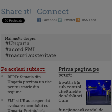
Share it!
Connect
Facebook
Twitter
RSS Feed
Mai multe despre:
#Ungaria
#acord FMI
#masuri austeritate
Pe acelasi subiect:
Prima pagina pe
scurt:
BERD: Situatia din
Ungaria prezinta un risc
Invață să ții
pentru statele din
sub control
cheltuielile
regiune!
de sărbători.
Cum
FMI si UE au suspendat
evaluarea acordului cu
funcționează cardul de
Ungaria: Forintul e la