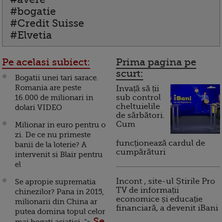
#bogatie
#Credit Suisse
#Elvetia
Pe acelasi subiect:
Prima pagina pe
scurt:
Bogatii unei tari sarace.
Romania are peste
Invață să ții
16.000 de milionari in
sub control
cheltuielile
dolari VIDEO
de sărbători.
Cum
Milionar in euro pentru o
zi. De ce nu primeste
funcționează cardul de
banii de la loterie? A
cumpărături
intervenit si Blair pentru
el
Incont , site-ul Știrile Pro
Se apropie suprematia
TV de informații
chinezilor? Pana in 2015,
economice și educație
milionarii din China ar
financiară, a devenit iBani
putea domina topul celor
Se