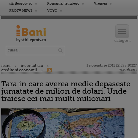
stirileprotv.ro
Romania, te iubesc
Vremea
PROTV NEWS
VOYO
ibani
incontul tau
1 noiembrie 2011 22:55 / 10227
vizualizari
credite si economii
Tara in care averea medie depaseste
jumatate de milion de dolari. Unde
traiesc cei mai multi milionari