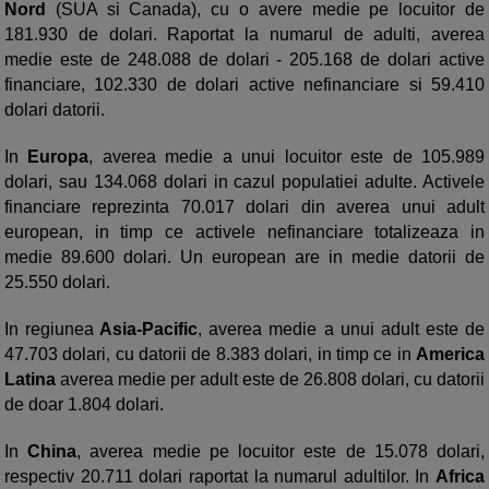
Nord
(SUA si Canada), cu o avere medie pe locuitor de
181.930 de dolari. Raportat la numarul de adulti, averea
medie este de 248.088 de dolari - 205.168 de dolari active
financiare, 102.330 de dolari active nefinanciare si 59.410
dolari datorii.
In
Europa
, averea medie a unui locuitor este de 105.989
dolari, sau 134.068 dolari in cazul populatiei adulte. Activele
financiare reprezinta 70.017 dolari din averea unui adult
european, in timp ce activele nefinanciare totalizeaza in
medie 89.600 dolari. Un european are in medie datorii de
25.550 dolari.
In regiunea
Asia-Pacific
, averea medie a unui adult este de
47.703 dolari, cu datorii de 8.383 dolari, in timp ce in
America
Latina
averea medie per adult este de 26.808 dolari, cu datorii
de doar 1.804 dolari.
In
China
, averea medie pe locuitor este de 15.078 dolari,
respectiv 20.711 dolari raportat la numarul adultilor. In
Africa