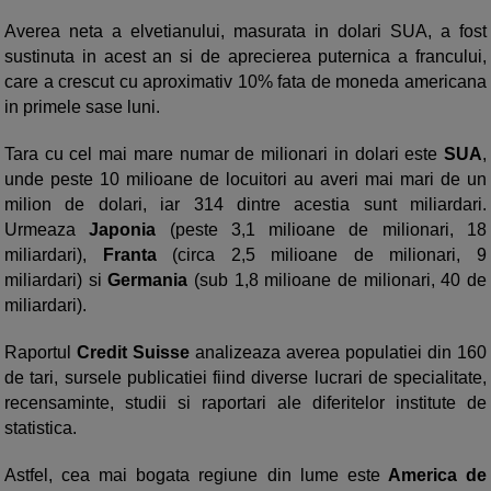
Averea neta a elvetianului, masurata in dolari SUA, a fost
sustinuta in acest an si de aprecierea puternica a francului,
care a crescut cu aproximativ 10% fata de moneda americana
in primele sase luni.
Tara cu cel mai mare numar de milionari in dolari este
SUA
,
unde peste 10 milioane de locuitori au averi mai mari de un
milion de dolari, iar 314 dintre acestia sunt miliardari.
Urmeaza
Japonia
(peste 3,1 milioane de milionari, 18
miliardari),
Franta
(circa 2,5 milioane de milionari, 9
miliardari) si
Germania
(sub 1,8 milioane de milionari, 40 de
miliardari).
Raportul
Credit Suisse
analizeaza averea populatiei din 160
de tari, sursele publicatiei fiind diverse lucrari de specialitate,
recensaminte, studii si raportari ale diferitelor institute de
statistica.
Astfel, cea mai bogata regiune din lume este
America de