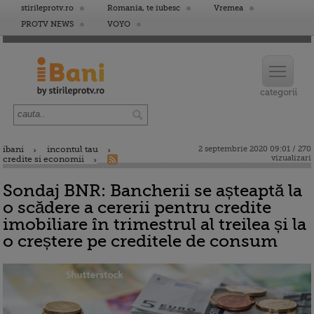
stirileprotv.ro
Romania, te iubesc
Vremea
PROTV NEWS
VOYO
ibani
incontul tau
2 septembrie 2020 09:01 / 270
vizualizari
credite si economii
Sondaj BNR: Bancherii se așteaptă la
o scădere a cererii pentru credite
imobiliare în trimestrul al treilea și la
o creștere pe creditele de consum