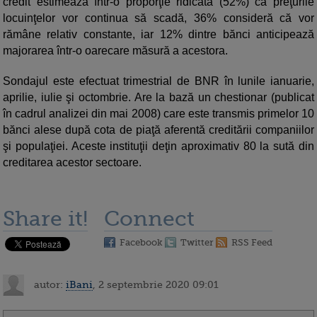
credit estimează într-o proporţie ridicată (52%) că preţurile
locuinţelor vor continua să scadă, 36% consideră că vor
rămâne relativ constante, iar 12% dintre bănci anticipează
majorarea într-o oarecare măsură a acestora.
Sondajul este efectuat trimestrial de BNR în lunile ianuarie,
aprilie, iulie şi octombrie. Are la bază un chestionar (publicat
în cadrul analizei din mai 2008) care este transmis primelor 10
bănci alese după cota de piaţă aferentă creditării companiilor
şi populaţiei. Aceste instituţii deţin aproximativ 80 la sută din
creditarea acestor sectoare.
Share it!
Connect
Facebook
Twitter
RSS Feed
autor:
iBani
, 2 septembrie 2020 09:01