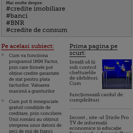
Mai multe despre:
#credite imobiliare
#banci
#BNR
#credite de consum
Pe acelasi subiect:
Prima pagina pe
scurt:
Cum va funcționa
programul IMM Factor,
Invață să ții
prin care firmele pot
sub control
cheltuielile
obține credite garantate
de sărbători.
de stat pentru plata
Cum
facturilor. Valoarea
maximă a granturilor
funcționează cardul de
cumpărături
Cum pot fi renegociate
gratuit condițiile de
creditare, prin conciliere.
Incont , site-ul Știrile Pro
Unii români au obținut
TV de informații
ștergerea unor datorii de
economice și educație
zeci de mii de franci