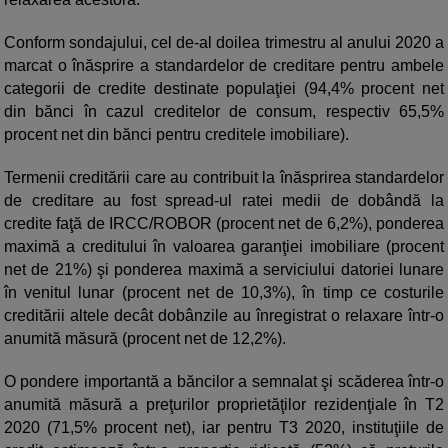
Conform sondajului, cel de-al doilea trimestru al anului 2020 a
marcat o înăsprire a standardelor de creditare pentru ambele
categorii de credite destinate populaţiei (94,4% procent net
din bănci în cazul creditelor de consum, respectiv 65,5%
procent net din bănci pentru creditele imobiliare).
Termenii creditării care au contribuit la înăsprirea standardelor
de creditare au fost spread-ul ratei medii de dobândă la
credite faţă de IRCC/ROBOR (procent net de 6,2%), ponderea
maximă a creditului în valoarea garanţiei imobiliare (procent
net de 21%) şi ponderea maximă a serviciului datoriei lunare
în venitul lunar (procent net de 10,3%), în timp ce costurile
creditării altele decât dobânzile au înregistrat o relaxare într-o
anumită măsură (procent net de 12,2%).
O pondere importantă a băncilor a semnalat şi scăderea într-o
anumită măsură a preţurilor proprietăţilor rezidenţiale în T2
2020 (71,5% procent net), iar pentru T3 2020, instituţiile de